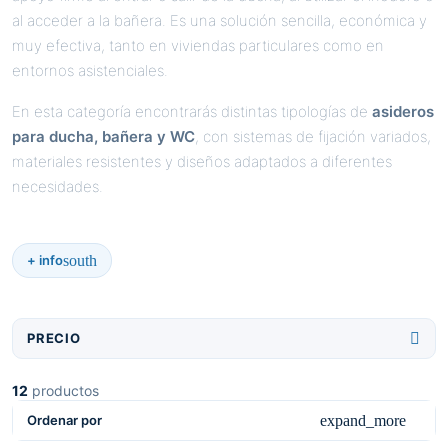
al acceder a la bañera. Es una solución sencilla, económica y
muy efectiva, tanto en viviendas particulares como en
entornos asistenciales.
En esta categoría encontrarás distintas tipologías de
asideros
para ducha, bañera y WC
, con sistemas de fijación variados,
materiales resistentes y diseños adaptados a diferentes
necesidades.
south
+ info

PRECIO
12
productos
expand_more
Ordenar por