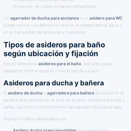
Prevención de caídas en baños compartidos
Un
agarrador de ducha para ancianos
o un
asidero para WC
puede marcar una diferencia clara en la independencia diaria y
en la tranquilidad de familiares y cuidadores.
Tipos de asideros para baño
según ubicación y fijación
Existen diferentes
asideros para el baño
, pensados para
adaptarse tanto al espacio como al tipo de usuario.
Asideros para ducha y bañera
El
asidero de ducha
o
agarradera para bañera
se instala en la
pared o directamente en la zona de acceso. Facilita la entrada y
salida, así como el mantenimiento del equilibrio durante el aseo.
Algunos modelos destacados son:
Asidero ducha acero inoxidable
, muy resistente y