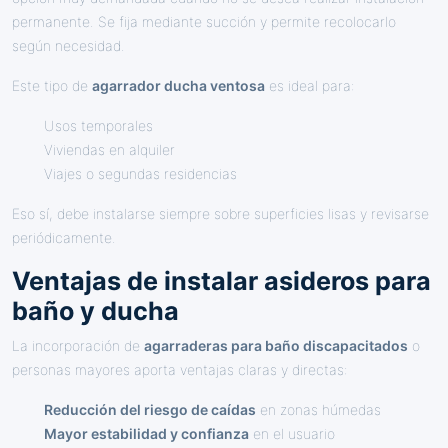
permanente. Se fija mediante succión y permite recolocarlo
según necesidad.
Este tipo de
agarrador ducha ventosa
es ideal para:
Usos temporales
Viviendas en alquiler
Viajes o segundas residencias
Eso sí, debe instalarse siempre sobre superficies lisas y revisarse
periódicamente.
Ventajas de instalar asideros para
baño y ducha
La incorporación de
agarraderas para baño discapacitados
o
personas mayores aporta ventajas claras y directas:
Reducción del riesgo de caídas
en zonas húmedas
Mayor estabilidad y confianza
en el usuario