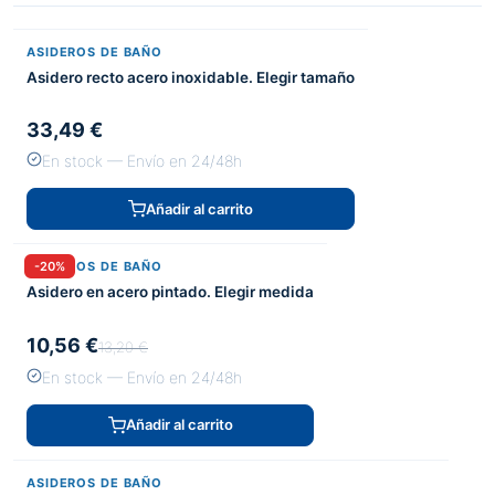
ASIDEROS DE BAÑO
Asidero recto acero inoxidable. Elegir tamaño
33,49 €
En stock — Envío en 24/48h
Añadir al carrito
ASIDEROS DE BAÑO
-20%
Asidero en acero pintado. Elegir medida
10,56 €
13,20 €
En stock — Envío en 24/48h
Añadir al carrito
ASIDEROS DE BAÑO