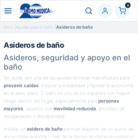
0
Asideros de baño
Inicio
Ayudas para el baño
Asideros de baño
Asideros, seguridad y apoyo en el
baño
Sin duda, son una de las ayudas técnicas más eficaces para
prevenir caídas
, mejorar la estabilidad y facilitar la autonomía
en el aseo diario. El baño es uno de los espacios con mayor
riesgo dentro del hogar, especialmente para
personas
mayores
, usuarios con
movilidad reducida
, procesos de
recuperación o discapacidad.
Instalar un
asidero de baño
permite disponer de un punto de
apoyo firme al entrar o salir de la ducha, al utilizar el inodoro o