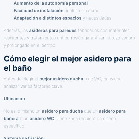
Aumento de la autonomía personal
Facilidad de instalación
, incluso sin obras
Adaptación a distintos espacios
y necesidades
Además, los
asideros para paredes
fabricados con materiales
resistentes y tratamientos anticorrosión garantizan un uso seguro
y prolongado en el tiempo.
Cómo elegir el mejor asidero para
el baño
Antes de elegir el
mejor asidero ducha
o de WC, conviene
analizar varios factores clave.
Ubicación
No es lo mismo un
asidero para ducha
que un
asidero para
bañera
o un
asidero WC
. Cada zona requiere un diseño
específico.
Sistema de fijación