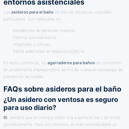
entornos asistenciales
Los
asideros para el baño
no solo se utilizan en viviendas
particulares. Son habituales en:
Residencias de personas mayores
Centros sociosanitarios
Hospitales y clínicas
Baños adaptados en espacios públicos
En estos contextos, los
agarraderos para baños
se convierten
en un elemento imprescindible dentro de cualquier estrategia de
prevención de caídas.
FAQs sobre asideros para el baño
¿Un asidero con ventosa es seguro
para uso diario?
Sí
, siempre que se coloque sobre una superficie lisa y se revise
periódicamente. Para uso intensivo, es más recomendable un