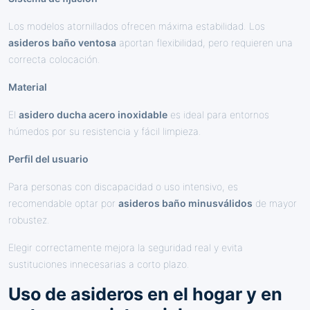
Los modelos atornillados ofrecen máxima estabilidad. Los
asideros baño ventosa
aportan flexibilidad, pero requieren una
correcta colocación.
Material
El
asidero ducha acero inoxidable
es ideal para entornos
húmedos por su resistencia y fácil limpieza.
Perfil del usuario
Para personas con discapacidad o uso intensivo, es
recomendable optar por
asideros baño minusválidos
de mayor
robustez.
Elegir correctamente mejora la seguridad real y evita
sustituciones innecesarias a corto plazo.
Uso de asideros en el hogar y en