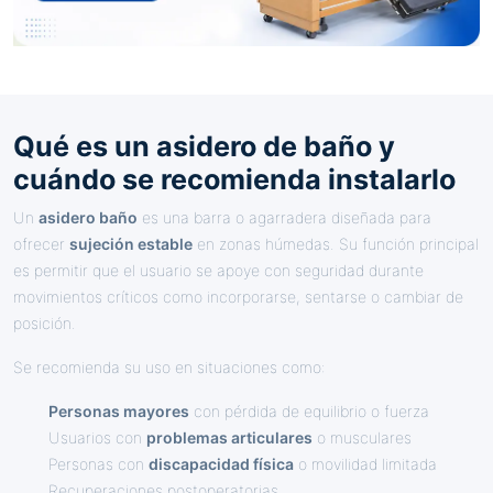
Qué es un asidero de baño y
cuándo se recomienda instalarlo
Un
asidero baño
es una barra o agarradera diseñada para
ofrecer
sujeción estable
en zonas húmedas. Su función principal
es permitir que el usuario se apoye con seguridad durante
movimientos críticos como incorporarse, sentarse o cambiar de
posición.
Se recomienda su uso en situaciones como:
Personas mayores
con pérdida de equilibrio o fuerza
Usuarios con
problemas articulares
o musculares
Personas con
discapacidad física
o movilidad limitada
Recuperaciones postoperatorias