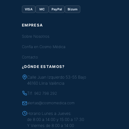
VISA
MC
PayPal
Bizum
EMPRESA
Sobre Nosotros
Confía en Cosmo Médica
Contacto
¿DÓNDE ESTAMOS?
Calle Juan Izquierdo 53-55 Bajo
46160 Lliria València
Tlf:
962 798 292
alertas@cosmomedica.com
Horario Lunes a Jueves:
de 8:00 a 14:00 y 15:00 a 17:30
Y Viernes de 8:00 a 14:00