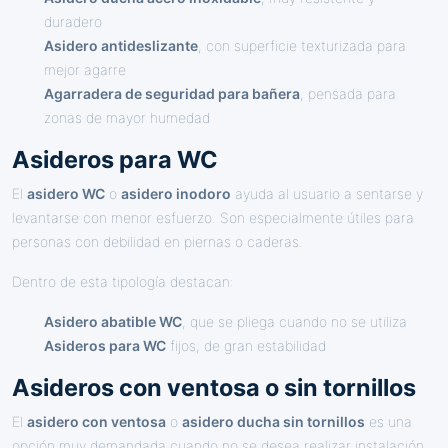
duradero
Asidero antideslizante
, con superficie texturizada para
mejor agarre
Agarradera de seguridad para bañera
, pensada para
zonas de mayor humedad
Asideros para WC
El
asidero WC
o
asidero inodoro
ayuda al usuario a sentarse y
levantarse con menor esfuerzo. Son especialmente útiles para
personas con debilidad en piernas o caderas.
Dentro de esta tipología destacan:
Asidero abatible WC
, que se pliega cuando no se utiliza
Asideros para WC
fijos, de gran estabilidad
Asideros con ventosa o sin tornillos
El
asidero con ventosa
o
asidero ducha sin tornillos
es una
opción muy demandada cuando no se desea realizar instalación