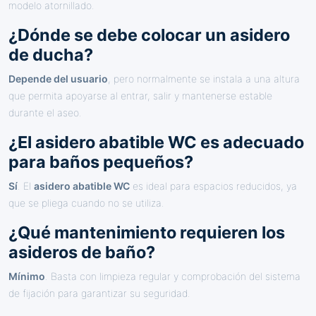
modelo atornillado.
¿Dónde se debe colocar un asidero
de ducha?
Depende del usuario
, pero normalmente se instala a una altura
que permita apoyarse al entrar, salir y mantenerse estable
durante el aseo.
¿El asidero abatible WC es adecuado
para baños pequeños?
Sí
. El
asidero abatible WC
es ideal para espacios reducidos, ya
que se pliega cuando no se utiliza.
¿Qué mantenimiento requieren los
asideros de baño?
Mínimo
. Basta con limpieza regular y comprobación del sistema
de fijación para garantizar su seguridad.