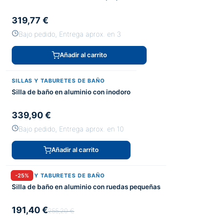
319,77 €
Bajo pedido, Entrega aprox. en 3
Añadir al carrito
SILLAS Y TABURETES DE BAÑO
Silla de baño en aluminio con inodoro
339,90 €
Bajo pedido, Entrega aprox. en 10
Añadir al carrito
SILLAS Y TABURETES DE BAÑO
-25%
Silla de baño en aluminio con ruedas pequeñas
191,40 €
255,20 €