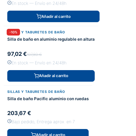
En stock — Envío en 24/48h
Añadir al carrito
SILLAS Y TABURETES DE BAÑO
-10%
Silla de baño en aluminio regulable en altura
97,02 €
107,80 €
En stock — Envío en 24/48h
Añadir al carrito
SILLAS Y TABURETES DE BAÑO
Silla de baño Pacific aluminio con ruedas
203,67 €
Bajo pedido, Entrega aprox. en 7
Añadir al carrito