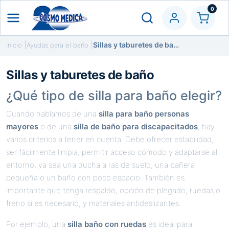
0
Sillas y taburetes de baño
Inicio
Ayudas para el baño
Sillas y taburetes de baño
¿Qué tipo de silla para baño elegir?
Cuando hablamos de una
silla para baño personas
mayores
o de una
silla de baño para discapacitados
, hay
varios criterios a tener en cuenta. Debe ofrecer estabilidad,
ser fácilmente limpia, permitir acceso cómodo y adaptarse al
entorno, ya sea una ducha a ras de suelo, una bañera
pequeña o un baño con poco espacio. También es
importante que tenga respaldo, opción de plegado, ruedas o
freno si es necesario, y materiales antideslizantes.
Por ejemplo, una
silla baño con ruedas
es ideal para