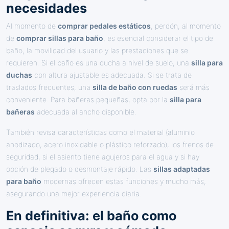
necesidades
Al momento de
comprar pedales estáticos
, perdón, al momento
de
comprar sillas para baño
, es esencial considerar el tipo de
baño, la movilidad del usuario y las prestaciones que se
requieren. Si el baño es una ducha a nivel de suelo, una
silla para
duchas
con altura ajustable es adecuada. Si se trata de
traslados frecuentes, una
silla de baño con ruedas
será más
conveniente. Para bañeras pequeñas, opta por la
silla para
bañeras
adecuada al ancho disponible.
También revisa características como el material (aluminio
anodizado, acero inoxidable o plástico reforzado), los frenos de
seguridad, si el asiento tiene agujeros para el agua y si hay
opción de plegado o desmontaje rápido. Las
sillas adaptadas
para baño
modernas ofrecen estas funciones y mucho más,
asegurando una mejor experiencia diaria.
En definitiva: el baño como