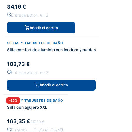
34,16 €
Entrega aprox. en 2
Añadir al carrito
SILLAS Y TABURETES DE BAÑO
Silla comfort de aluminio con inodoro y ruedas
103,73 €
Entrega aprox. en 2
Añadir al carrito
SILLAS Y TABURETES DE BAÑO
-25%
Silla con agujero XXL
163,35 €
217,80 €
En stock — Envío en 24/48h