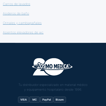
Carros de lavados
Asideros de baño
Orinales y cambiapañales
Asientos elevadores de wc
Tu distribuidor especializado en material médico
y equipamiento hospitalario desde 1996.
VISA
MC
PayPal
Bizum