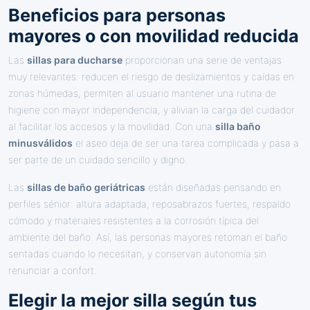
Beneficios para personas
mayores o con movilidad reducida
Las
sillas para ducharse
proporcionan una serie de ventajas
muy relevantes: reducen el riesgo de deslizamientos y caídas en
zonas húmedas, permiten al usuario mantener una rutina de
higiene con mayor independencia, y alivian la carga del cuidador
al facilitar los accesos y la movilidad. Con una
silla baño
minusválidos
el aseo deja de ser una tarea complicada y pasa a
ser parte de un cuidado sencillo y digno.
Las
sillas de baño geriátricas
están diseñadas pensando en
perfiles sénior: altura adaptada, reposabrazos fuertes, respaldo
cómodo y materiales resistentes a la corrosión típica del
ambiente del baño. Así, las personas mayores retoman el baño
sentadas cuando lo necesitan, y conservan autonomía sin
renunciar a confort.
Elegir la mejor silla según tus