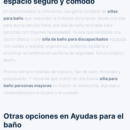
espacio seguro y cómodo
En Cosmomedica te ofrecemos una gama completa de
sillas
para baño
que responden a múltiples escenarios: desde una silla
para ducha sencilla hasta una silla de baño reclinable para
personas con mayores necesidades. Ya sea que necesites una
opción básica o una
silla de baño para discapacitados
equipada
con ruedas y respaldo ergonómico, podemos ayudarte a
encontrar la combinación perfecta de seguridad, funcionalidad y
diseño.
Prioriza siempre medidas del espacio, tipo de aseo, movilidad y
presupuesto. Y recuerda que invertir en una buena
silla para
baño personas mayores
es investir en autonomía, dignidad y
tranquilidad para el usuario y el cuidador.
Otras opciones en Ayudas para el
baño