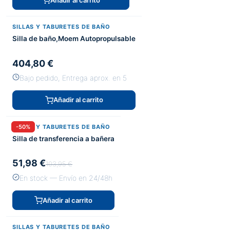
SILLAS Y TABURETES DE BAÑO
Silla de baño,Moem Autopropulsable
404,80 €
Bajo pedido, Entrega aprox. en 5
Añadir al carrito
SILLAS Y TABURETES DE BAÑO
-50%
Silla de transferencia a bañera
51,98 €
103,95 €
En stock — Envío en 24/48h
Añadir al carrito
SILLAS Y TABURETES DE BAÑO