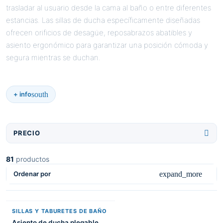
trasladar al usuario desde la cama al baño o entre diferentes
estancias. Las sillas de ducha específicamente diseñadas
ofrecen orificios de desagüe, reposabrazos abatibles y
asiento ergonómico para garantizar una posición cómoda y
segura mientras se duchan.
south
+ info

PRECIO
81
productos
expand_more
Ordenar por
SILLAS Y TABURETES DE BAÑO
Asiento de ducha plegable