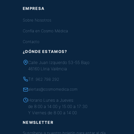
EMPRESA
Sobre Nosotros
Confía en Cosmo Médica
Contacto
¿DÓNDE ESTAMOS?
Calle Juan Izquierdo 53-55 Bajo
46160 Lliria València
Tlf:
962 798 292
alertas@cosmomedica.com
Horario Lunes a Jueves:
de 8:00 a 14:00 y 15:00 a 17:30
Y Viernes de 8:00 a 14:00
NEWSLETTER
Suscríbete a nuestro boletín para estar al día