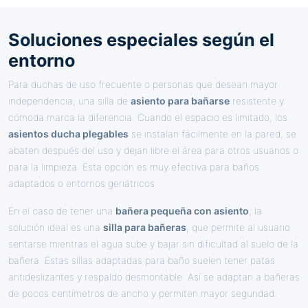
Soluciones especiales según el
entorno
Para duchas de uso frecuente o personas que desean mayor
independencia, una silla de
asiento para bañarse
resistente y
cómoda marca la diferencia. Cuando el espacio es limitado, los
asientos ducha plegables
se instalan fácilmente en la pared, se
abaten después del uso y dejan libre el área para otros usuarios o
para la limpieza. Esta opción es muy efectiva para baños
adaptados o entornos geriátricos.
En el caso de tener una
bañera pequeña con asiento
, la
solución ideal es una
silla para bañeras
, que permite al usuario
sentarse mientras el agua sube y bajar sin dificultad al suelo de la
bañera. Estas sillas adaptadas para baño suelen tener patas
antideslizantes y respaldo desmontable. Así se adaptan a bañeras
de pocos centímetros de ancho y permiten mayor seguridad.