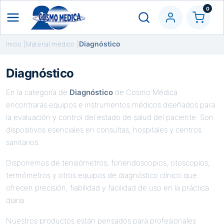
0
Diagnóstico
Inicio
Material médico
Diagnóstico
En la categoría de
Diagnóstico
de Cosmo Médica
encontrarás equipos e instrumentos médicos diseñados para
la evaluación y control del estado de salud del paciente. Son
dispositivos esenciales en consultas, hospitales y centros
sanitarios.
Disponemos de tensiómetros, fonendoscopios, otoscopios,
termómetros y otros equipos de diagnóstico clínico que
ofrecen precisión, fiabilidad y facilidad de uso en la práctica
diaria.
Nuestros productos están pensados para profesionales