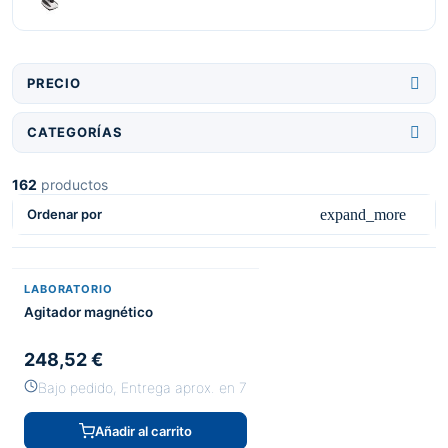

PRECIO

CATEGORÍAS
162
productos
expand_more
Ordenar por
LABORATORIO
Agitador magnético
248,52 €
Bajo pedido, Entrega aprox. en 7
Añadir al carrito