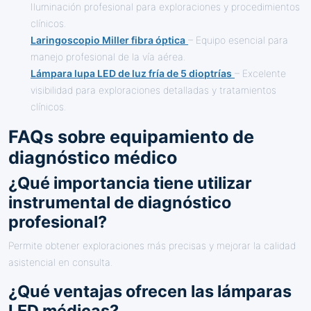
Iluminación profesional para exploraciones y procedimientos
clínicos.
Laringoscopio Miller fibra óptica
– Equipo esencial para
manejo profesional de la vía aérea.
Lámpara lupa LED de luz fría de 5 dioptrías
– Excelente
visibilidad para exploraciones detalladas y tratamientos
clínicos.
FAQs sobre equipamiento de
diagnóstico médico
¿Qué importancia tiene utilizar
instrumental de diagnóstico
profesional?
Permite obtener exploraciones más precisas y mejorar la calidad
asistencial en consulta.
¿Qué ventajas ofrecen las lámparas
LED médicas?