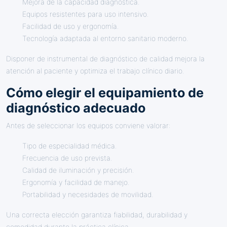
Mejora de la capacidad diagnóstica.
Equipos resistentes para uso intensivo.
Facilidad de uso y ergonomía.
Tecnología adaptada al entorno sanitario moderno.
Disponer de instrumental de diagnóstico de calidad mejora la
atención al paciente y optimiza el trabajo clínico diario.
Cómo elegir el equipamiento de
diagnóstico adecuado
Antes de seleccionar los equipos conviene valorar:
Tipo de especialidad médica.
Frecuencia de uso prevista.
Calidad de iluminación y precisión.
Ergonomía y facilidad de manejo.
Portabilidad y necesidades de movilidad.
Una correcta elección garantiza fiabilidad, durabilidad y
comodidad durante la práctica clínica.