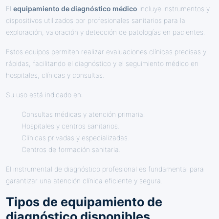
El
equipamiento de diagnóstico médico
incluye instrumentos y
dispositivos utilizados por profesionales sanitarios para la
exploración, valoración y detección de patologías en pacientes.
Estos equipos permiten realizar evaluaciones clínicas precisas y
rápidas, facilitando el diagnóstico y el seguimiento médico en
hospitales, clínicas y consultas.
Su uso está indicado en:
Consultas médicas y atención primaria.
Hospitales y centros sanitarios.
Clínicas privadas y especializadas.
Centros de formación sanitaria.
El instrumental de diagnóstico profesional es fundamental para
garantizar una atención clínica eficiente y segura.
Tipos de equipamiento de
diagnóstico disponibles