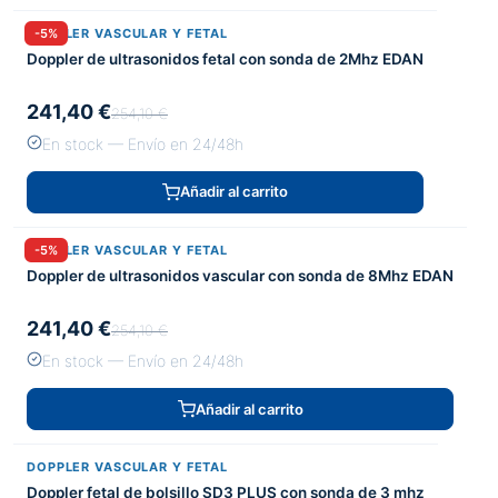
DOPPLER VASCULAR Y FETAL
-5%
Doppler de ultrasonidos fetal con sonda de 2Mhz EDAN
241,40 €
254,10 €
En stock — Envío en 24/48h
Añadir al carrito
DOPPLER VASCULAR Y FETAL
-5%
Doppler de ultrasonidos vascular con sonda de 8Mhz EDAN
241,40 €
254,10 €
En stock — Envío en 24/48h
Añadir al carrito
DOPPLER VASCULAR Y FETAL
Doppler fetal de bolsillo SD3 PLUS con sonda de 3 mhz