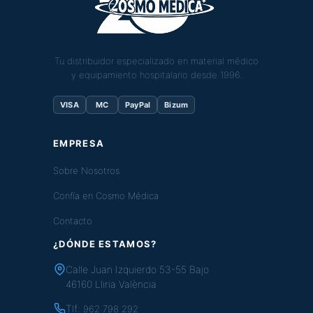
Tu distribuidor especializado en material médico
y equipamiento hospitalario desde 1996.
VISA
MC
PayPal
Bizum
EMPRESA
Sobre Nosotros
Confía en Cosmo Médica
Contacto
¿DÓNDE ESTAMOS?
Calle Juan Izquierdo 53-55 Bajo
46160 Lliria València
Tlf:
962 798 292