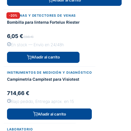
Añadir al carrito
LINTERNAS Y DETECTORES DE VENAS
-20%
Bombilla para linterna Fortelux Riester
6,05 €
7,56 €
En stock — Envío en 24/48h
Añadir al carrito
INSTRUMENTOS DE MEDICIÓN Y DIAGNÓSTICO
Campimetria Campitest para Visiotest
714,66 €
Bajo pedido, Entrega aprox. en 15
Añadir al carrito
LABORATORIO