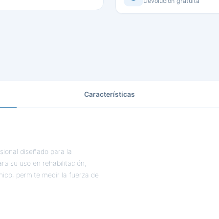
Devolución gratuita
Características
sional diseñado para la
ra su uso en rehabilitación,
ínico, permite medir la fuerza de