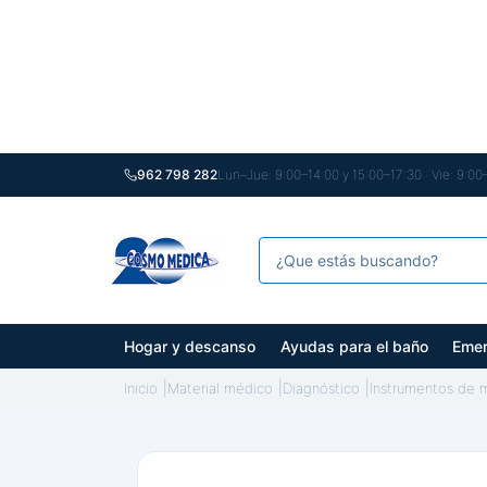
962 798 282
Lun–Jue: 9:00–14:00 y 15:00–17:30 · Vie: 9:00
Hogar y descanso
Ayudas para el baño
Emer
Inicio
Material médico
Diagnóstico
Instrumentos de m