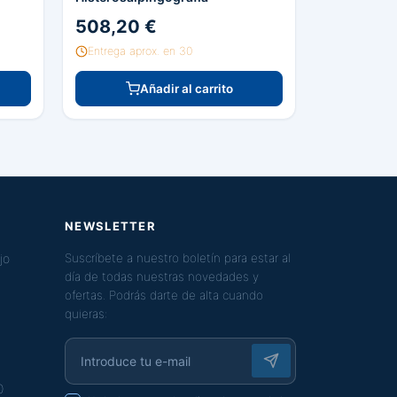
508,20 €
Entrega aprox. en 30
Añadir al carrito
NEWSLETTER
jo
Suscríbete a nuestro boletín para estar al
día de todas nuestras novedades y
ofertas. Podrás darte de alta cuando
quieras:
0