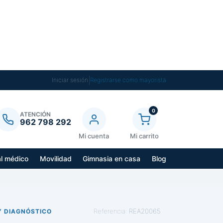
|
Iniciar sesión
Registrarse como mayorista
0
ATENCIÓN
962 798 292
Mi cuenta
Mi carrito
al médico
Movilidad
Gimnasia en casa
Blog
Referencia:
REA20065
Y DIAGNÓSTICO