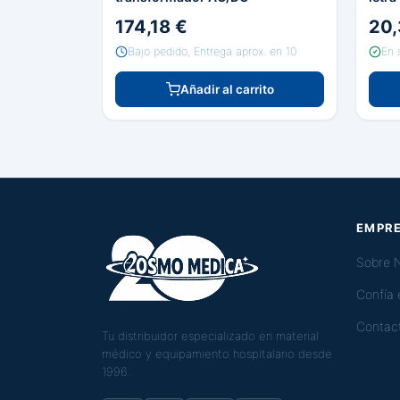
174,18 €
20,
Bajo pedido, Entrega aprox. en 10
En 
Añadir al carrito
EMPR
Sobre 
Confía
Contac
Tu distribuidor especializado en material
médico y equipamiento hospitalario desde
1996.