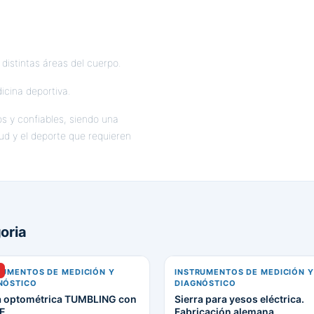
 distintas áreas del cuerpo.
dicina deportiva.
s y confiables, siendo una
ud y el deporte que requieren
oria
RUMENTOS DE MEDICIÓN Y
INSTRUMENTOS DE MEDICIÓN Y
NÓSTICO
DIAGNÓSTICO
a optométrica TUMBLING con
Sierra para yesos eléctrica.
 E
Fabricación alemana