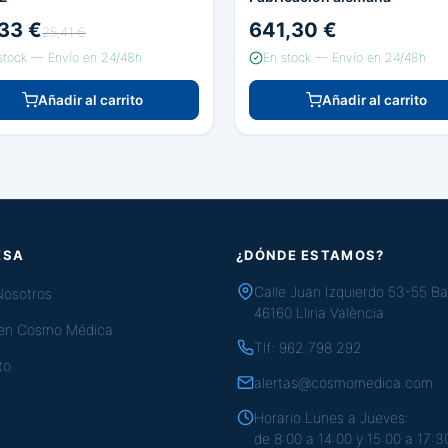
33 €
641,30 €
25,41 €
stock — Envío en 24/48h
En stock — Envío en 24/48h
Añadir al carrito
Añadir al carrito
ESA
¿DÓNDE ESTAMOS?
Calle Juan Izquierdo 53-55 Ba
Nosotros
46160 Lliria València
 en Cosmo Médica
Tlf:
962 798 292
to
alertas@cosmomedica.com
Horario Lunes a Jueves:
de 8:00 a 14:00 y 15:00 a 17:3