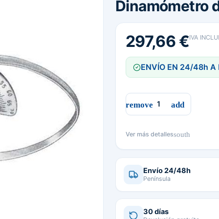
Dinamómetro de
297,66 €
IVA INCLU
ENVÍO EN 24/48h A
south
Ver más detalles
Envío 24/48h
Península
30 días