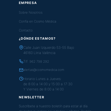
EMPRESA
Sobre Nosotros
Confía en Cosmo Médica
Contacto
¿DÓNDE ESTAMOS?
Calle Juan Izquierdo 53-55 Bajo
46160 Lliria València
Tlf:
962 798 292
alertas@cosmomedica.com
Horario Lunes a Jueves:
de 8:00 a 14:00 y 15:00 a 17:30
Y Viernes de 8:00 a 14:00
NEWSLETTER
Suscríbete a nuestro boletín para estar al día