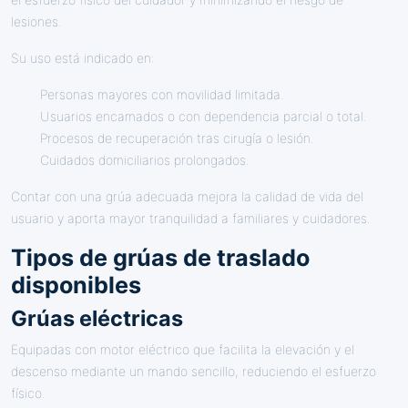
lesiones.
Su uso está indicado en:
Personas mayores con movilidad limitada.
Usuarios encamados o con dependencia parcial o total.
Procesos de recuperación tras cirugía o lesión.
Cuidados domiciliarios prolongados.
Contar con una grúa adecuada mejora la calidad de vida del
usuario y aporta mayor tranquilidad a familiares y cuidadores.
Tipos de grúas de traslado
disponibles
Grúas eléctricas
Equipadas con motor eléctrico que facilita la elevación y el
descenso mediante un mando sencillo, reduciendo el esfuerzo
físico.