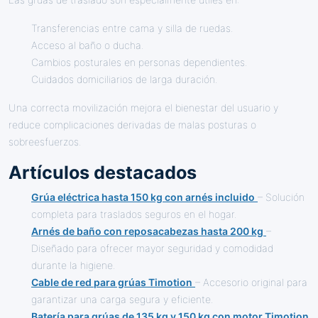
Transferencias entre cama y silla de ruedas.
Acceso al baño o ducha.
Cambios posturales en personas dependientes.
Cuidados domiciliarios de larga duración.
Una correcta movilización mejora el bienestar del usuario y
reduce complicaciones derivadas de malas posturas o
sobreesfuerzos.
Artículos destacados
Grúa eléctrica hasta 150 kg con arnés incluido
– Solución
completa para traslados seguros en el hogar.
Arnés de baño con reposacabezas hasta 200 kg
–
Diseñado para ofrecer mayor seguridad y comodidad
durante la higiene.
Cable de red para grúas Timotion
– Accesorio original para
garantizar una carga segura y eficiente.
Batería para grúas de 135 kg y 150 kg con motor Timotion