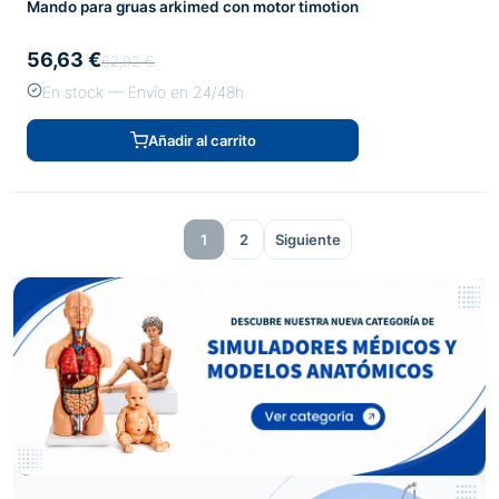
Mando para gruas arkimed con motor timotion
56,63 €
62,92 €
En stock — Envío en 24/48h
Añadir al carrito
1
2
Siguiente