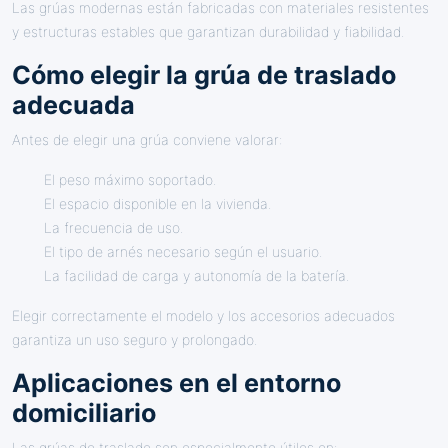
Las grúas modernas están fabricadas con materiales resistentes
y estructuras estables que garantizan durabilidad y fiabilidad.
Cómo elegir la grúa de traslado
adecuada
Antes de elegir una grúa conviene valorar:
El peso máximo soportado.
El espacio disponible en la vivienda.
La frecuencia de uso.
El tipo de arnés necesario según el usuario.
La facilidad de carga y autonomía de la batería.
Elegir correctamente el modelo y los accesorios adecuados
garantiza un uso seguro y prolongado.
Aplicaciones en el entorno
domiciliario
Las grúas de traslado son especialmente útiles en: