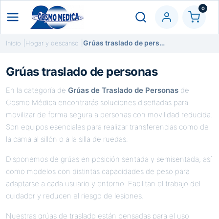
0
Grúas traslado de personas
Inicio
Hogar y descanso
Grúas traslado de personas
En la categoría de
Grúas de Traslado de Personas
de
Cosmo Médica encontrarás soluciones diseñadas para
movilizar de forma segura a personas con movilidad reducida.
Son equipos esenciales para realizar transferencias como de
la cama al sillón o a la silla de ruedas.
Disponemos de grúas en posición sentada y semisentada, así
como modelos con distintas capacidades de peso para
adaptarse a cada usuario y entorno. Facilitan el trabajo del
cuidador y reducen el riesgo de lesiones.
Nuestras grúas de traslado están pensadas para el uso