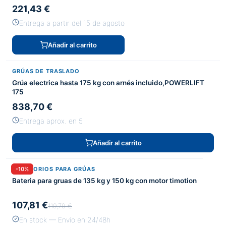
221,43 €
Entrega a partir del 15 de agosto
Añadir al carrito
GRÚAS DE TRASLADO
Grúa electrica hasta 175 kg con arnés incluido,POWERLIFT
175
838,70 €
Entrega aprox. en 5
Añadir al carrito
ACCESORIOS PARA GRÚAS
-10%
Bateria para gruas de 135 kg y 150 kg con motor timotion
107,81 €
119,79 €
En stock — Envío en 24/48h