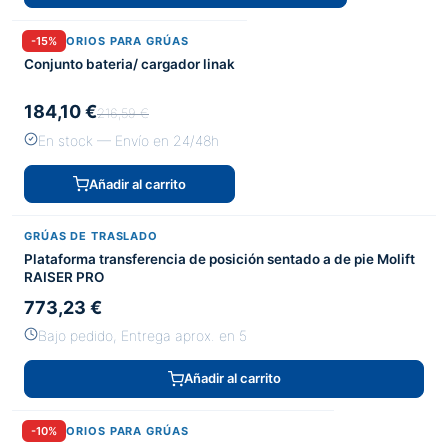
ACCESORIOS PARA GRÚAS
-15%
Conjunto bateria/ cargador linak
184,10 €
216,59 €
En stock — Envío en 24/48h
Añadir al carrito
GRÚAS DE TRASLADO
Plataforma transferencia de posición sentado a de pie Molift
RAISER PRO
773,23 €
Bajo pedido, Entrega aprox. en 5
Añadir al carrito
ACCESORIOS PARA GRÚAS
-10%