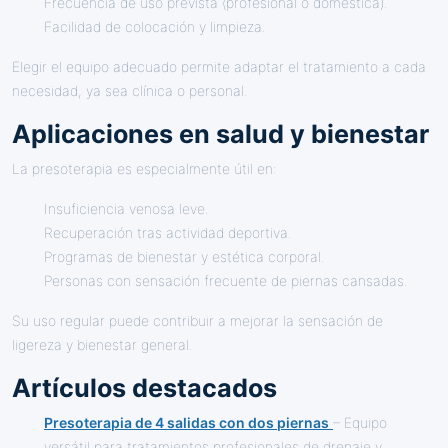
Frecuencia de uso prevista (profesional o doméstica).
Facilidad de colocación y limpieza.
Elegir el equipo adecuado permite adaptar el tratamiento a cada
necesidad, ya sea clínica o personal.
Aplicaciones en salud y bienestar
La presoterapia es especialmente útil en:
Insuficiencia venosa leve.
Recuperación tras actividad deportiva.
Programas de bienestar y estética corporal.
Personas con sensación frecuente de piernas cansadas.
Su uso regular puede contribuir a mejorar la sensación de
ligereza y bienestar general.
Artículos destacados
Presoterapia de 4 salidas con dos piernas
– Equipo
versátil para tratamientos profesionales de drenaje y