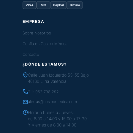
VISA
MC
PayPal
Bizum
EMPRESA
Sobre Nosotros
Confía en Cosmo Médica
Contacto
¿DÓNDE ESTAMOS?
Calle Juan Izquierdo 53-55 Bajo
46160 Lliria València
Tlf:
962 798 292
alertas@cosmomedica.com
Horario Lunes a Jueves:
de 8:00 a 14:00 y 15:00 a 17:30
Y Viernes de 8:00 a 14:00