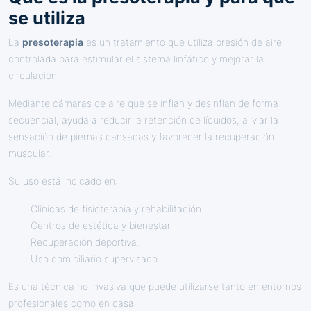
se utiliza
La
presoterapia
es un tratamiento que utiliza presión de aire
controlada para estimular el sistema linfático y mejorar la
circulación.
Mediante cámaras de aire que se inflan y desinflan de forma
secuencial, ayuda a reducir la retención de líquidos, aliviar la
sensación de piernas cansadas y favorecer la recuperación
muscular.
Su uso está indicado en:
Clínicas de fisioterapia y rehabilitación.
Centros de estética y bienestar.
Recuperación deportiva.
Uso domiciliario supervisado.
Es una técnica no invasiva que puede utilizarse tanto en entornos
profesionales como en casa.