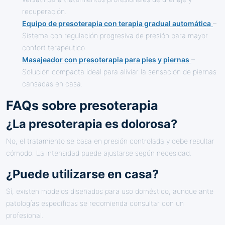
recuperación.
Equipo de presoterapia con terapia gradual automática
–
Sistema con regulación progresiva de presión para mayor
confort terapéutico.
Masajeador con presoterapia para pies y piernas
–
Solución compacta ideal para aliviar la sensación de piernas
cansadas en casa.
FAQs sobre presoterapia
¿La presoterapia es dolorosa?
No, el tratamiento se basa en presión controlada y debe resultar
cómodo. La intensidad puede ajustarse según necesidad.
¿Puede utilizarse en casa?
Sí, existen modelos diseñados para uso doméstico, aunque ante
patologías específicas se recomienda consultar con un
profesional.