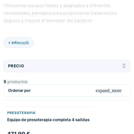
Ofrecemos equipos fiables y adaptados a diferentes
necesidades, pensados para proporcionar tratamientos
seguros y mejorar el bienestar del paciente.
south
+ info

PRECIO
5
productos
expand_more
Ordenar por
PRESOTERAPIA
Equipo de presoterapia completa 4 salidas
471,90 €