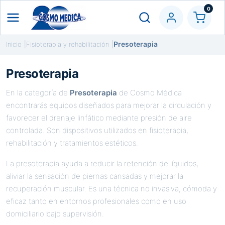
0
Presoterapia
Inicio
Fisioterapia y rehabilitación
Presoterapia
En la categoría de
Presoterapia
de Cosmo Médica
encontrarás equipos diseñados para mejorar la circulación y
favorecer el drenaje linfático mediante presión de aire
controlada. Son dispositivos utilizados en fisioterapia,
rehabilitación y tratamientos estéticos.
La presoterapia ayuda a reducir la retención de líquidos,
aliviar la sensación de piernas cansadas y mejorar la
recuperación muscular. Es una técnica no invasiva, cómoda y
eficaz tanto en entornos profesionales como en uso
domiciliario bajo supervisión.