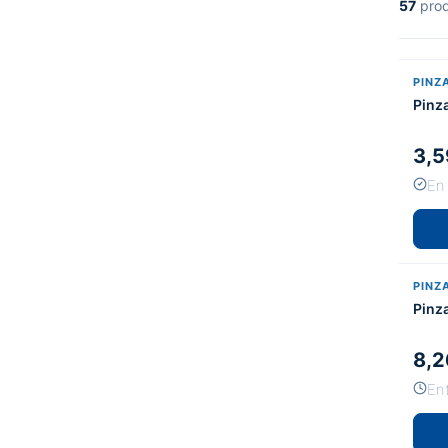
57
prod
PINZ
Pinz
3,5
En
PINZ
Pinz
8,2
En