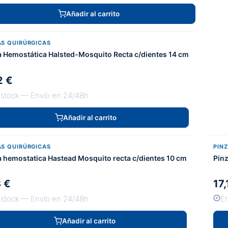
Añadir al carrito
AS QUIRÚRGICAS
a Hemostática Halsted-Mosquito Recta c/dientes 14 cm
2 €
 stock — Envío en 24/48h
Añadir al carrito
AS QUIRÚRGICAS
PIN
a hemostatica Hastead Mosquito recta c/dientes 10 cm
Pin
3 €
17,
 stock — Envío en 24/48h
En
Añadir al carrito