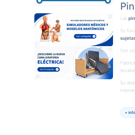
Pin
1,00 € - 33,00 €
Las
pi
Su func
sujeta
Son uti
Fabric
durabil
Su dise
interv
+ inf