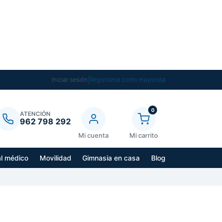
|
Iniciar sesión
Registrarse como mayorista
0
ATENCIÓN
962 798 292
Mi cuenta
Mi carrito
al médico
Movilidad
Gimnasia en casa
Blog