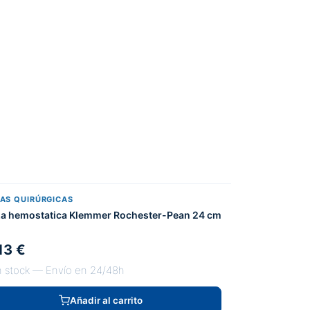
ZAS QUIRÚRGICAS
za hemostatica Klemmer Rochester-Pean 24 cm
13 €
 stock — Envío en 24/48h
Añadir al carrito