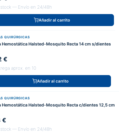
 stock — Envío en 24/48h
Añadir al carrito
AS QUIRÚRGICAS
a Hemostática Halsted-Mosquito Recta 14 cm s/dientes
2 €
trega aprox. en 10
Añadir al carrito
AS QUIRÚRGICAS
a Hemostática Halsted-Mosquito Recta c/dientes 12,5 cm
3 €
 stock — Envío en 24/48h