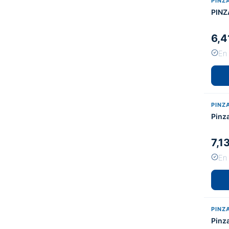
PINZ
PINZ
6,4
En
PINZ
Pinz
7,1
En
PINZ
Pinz