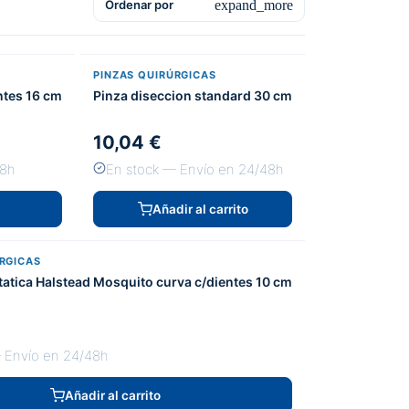
expand_more
Ordenar por
PINZAS QUIRÚRGICAS
ntes 16 cm
Pinza diseccion standard 30 cm
10,04 €
48h
En stock — Envío en 24/48h
Añadir al carrito
RGICAS
atica Halstead Mosquito curva c/dientes 10 cm
 Envío en 24/48h
Añadir al carrito