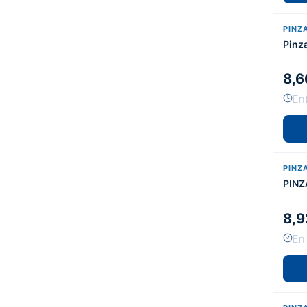
PINZ
Pinz
8,6
Ent
PINZ
PINZ
8,9
En