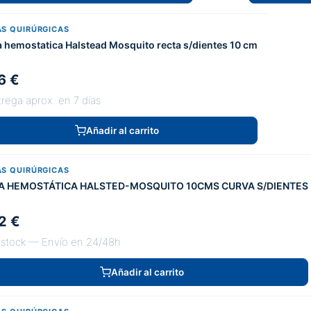
AS QUIRÚRGICAS
a hemostatica Halstead Mosquito recta s/dientes 10 cm
6 €
rega aprox. en 7 días
Añadir al carrito
AS QUIRÚRGICAS
A HEMOSTÁTICA HALSTED-MOSQUITO 10CMS CURVA S/DIENTES
2 €
 stock — Envío en 24/48h
Añadir al carrito