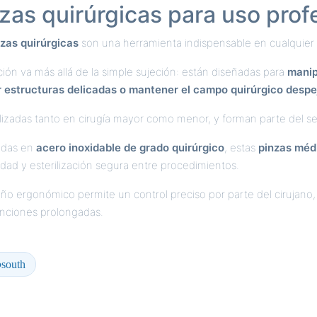
zas quirúrgicas para uso prof
nzas quirúrgicas
son una herramienta indispensable en cualquier 
ión va más allá de la simple sujeción: están diseñadas para
manip
r estructuras delicadas o mantener el campo quirúrgico desp
lizadas tanto en cirugía mayor como menor, y forman parte del se
adas en
acero inoxidable de grado quirúrgico
, estas
pinzas méd
idad y esterilización segura entre procedimientos.
ño ergonómico permite un control preciso por parte del cirujano,
enciones prolongadas.
south
o