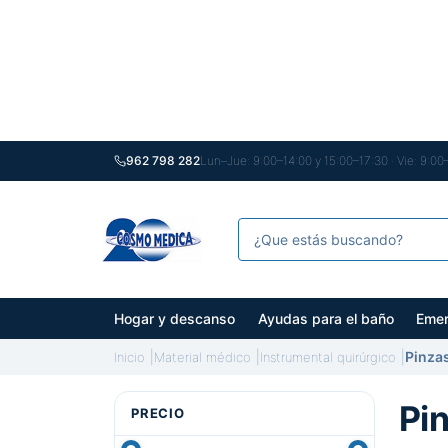
962 798 282
Lun–Jue: 9:00–14:00 y 15:00–17:30 · Vie: 9:00
Hogar y descanso
Ayudas para el baño
Emer
Pinzas
Inicio
Material médico
Instrumental quirúrgico
Pi
PRECIO