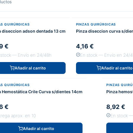
uctos
AS QUIRÚRGICAS
PINZAS QUIRÚRGICAS
a diseccion adson dentada 13 cm
Pinza diseccion curva s/die
9 €
4,16 €
 stock — Envío en 24/48h
En stock — Envío en 24/
Añadir al carrito
Añadir al carrito
AS QUIRÚRGICAS
PINZAS QUIRÚ
a Hemostática Crile Curva s/dientes 14cm
Pinza hemost
6 €
8,92 €
trega aprox. en 10
En stock —
Añadir al carrito