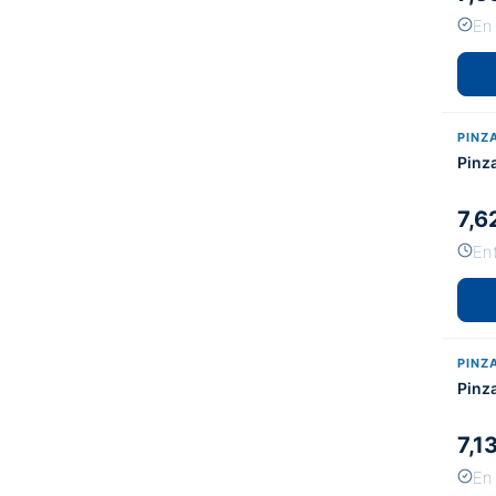
En
PINZ
Pinz
7,6
En
PINZ
Pinz
7,1
En