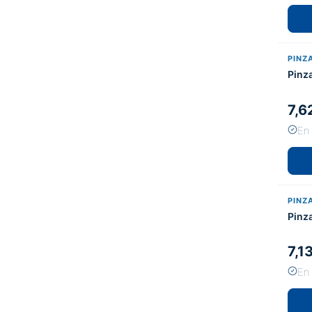
PINZ
Pinz
7,6
En
PINZ
Pinz
7,1
En