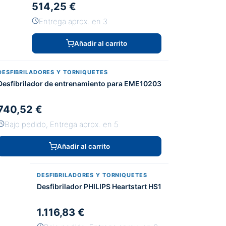
514,25 €
Entrega aprox. en 3
Añadir al carrito
DESFIBRILADORES Y TORNIQUETES
Desfibrilador de entrenamiento para EME10203
740,52 €
Bajo pedido, Entrega aprox. en 5
Añadir al carrito
DESFIBRILADORES Y TORNIQUETES
Desfibrilador PHILIPS Heartstart HS1
1.116,83 €