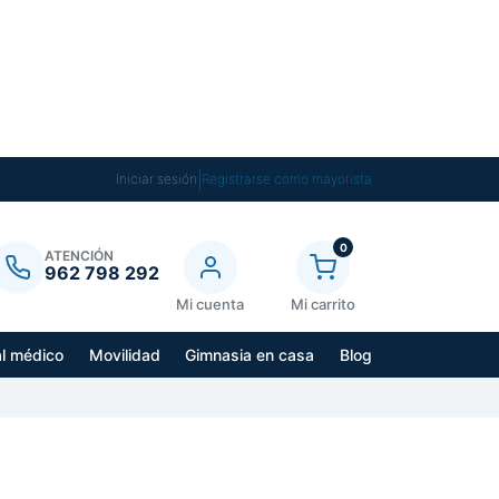
|
Iniciar sesión
Registrarse como mayorista
0
ATENCIÓN
962 798 292
Mi cuenta
Mi carrito
al médico
Movilidad
Gimnasia en casa
Blog