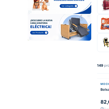
149
pro
MOCH
Bols
82,