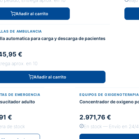
jo pedido, Entrega aprox. en 10
Bajo
Añadir al carrito
LLAS DE AMBULANCIA
lla automatica para carga y descarga de pacientes
45,95 €
trega aprox. en 10
Añadir al carrito
TAS DE EMERGENCIA
EQUIPOS DE OXIGENOTERAPIA
esucitador adulto
Concentrador de oxigeno po
91 €
2.971,76 €
era de stock
En stock — Envío en 24/