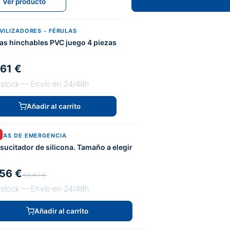
Ver producto
VILIZADORES - FÉRULAS
las hinchables PVC juego 4 piezas
,61 €
 stock — Envío en 24/48h
Añadir al carrito
TAS DE EMERGENCIA
esucitador de silicona. Tamaño a elegir
56 €
48,40 €
 stock — Envío en 24/48h
Añadir al carrito