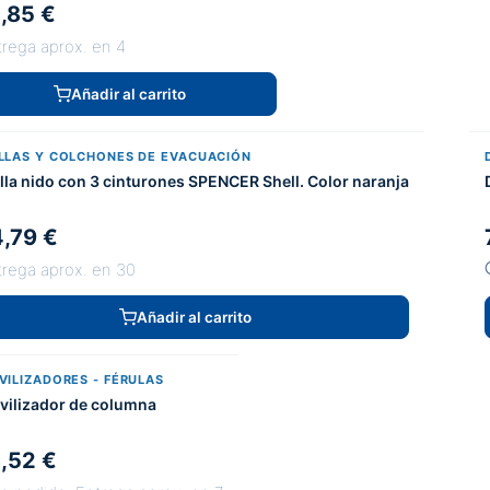
,85 €
trega aprox. en 4
Añadir al carrito
LLAS Y COLCHONES DE EVACUACIÓN
lla nido con 3 cinturones SPENCER Shell. Color naranja
,79 €
trega aprox. en 30
Añadir al carrito
VILIZADORES - FÉRULAS
vilizador de columna
,52 €