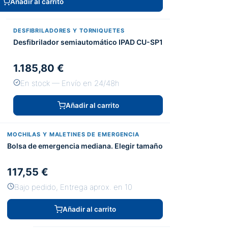
Añadir al carrito
DESFIBRILADORES Y TORNIQUETES
Desfibrilador semiautomático IPAD CU-SP1
1.185,80 €
En stock — Envío en 24/48h
Añadir al carrito
MOCHILAS Y MALETINES DE EMERGENCIA
Bolsa de emergencia mediana. Elegir tamaño
117,55 €
Bajo pedido, Entrega aprox. en 10
Añadir al carrito