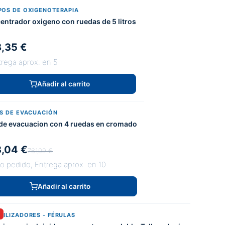
POS DE OXIGENOTERAPIA
entrador oxigeno con ruedas de 5 litros
,35 €
trega aprox. en 5
Añadir al carrito
AS DE EVACUACIÓN
a de evacuacion con 4 ruedas en cromado
,04 €
761,09 €
jo pedido, Entrega aprox. en 10
Añadir al carrito
VILIZADORES - FÉRULAS