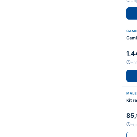
Ba
CAMI
Cami
1.4
En
MALE
Kit r
85,
Fu