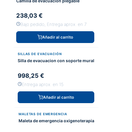
Camilla de evacuación plegable
238,03 €
Bajo pedido, Entrega aprox. en 7
Añadir al carrito
SILLAS DE EVACUACIÓN
Silla de evacuacion con soporte mural
998,25 €
Entrega aprox. en 15
Añadir al carrito
MALETAS DE EMERGENCIA
Maleta de emergencia oxigenoterapia