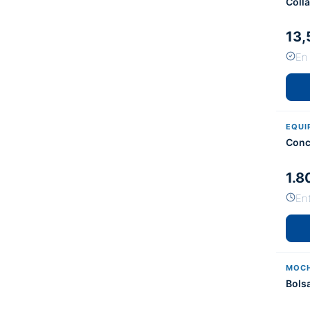
Colla
13,
En
EQUI
Conc
1.8
En
MOCH
Bols