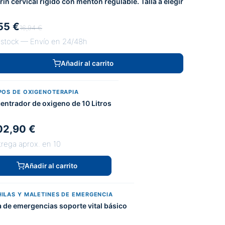
rin cervical rigido con menton regulable. Talla a elegir
55 €
16,94 €
 stock — Envío en 24/48h
Añadir al carrito
POS DE OXIGENOTERAPIA
entrador de oxigeno de 10 Litros
02,90 €
trega aprox. en 10
Añadir al carrito
ILAS Y MALETINES DE EMERGENCIA
a de emergencias soporte vital básico