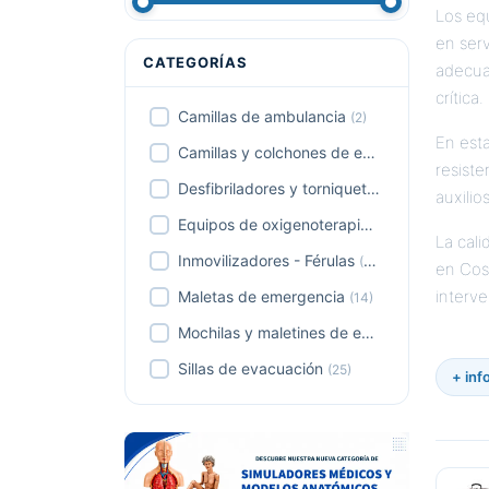
Los eq
0,00 € - 5.569,00 €
en ser
CATEGORÍAS
adecuad
crítica.
Camillas de ambulancia
(2)
En est
Camillas y colchones de evacuación
(19)
resiste
Desfibriladores y torniquetes
(32)
auxili
Equipos de oxigenoterapia
(8)
La cali
Inmovilizadores - Férulas
(13)
en Cos
interv
Maletas de emergencia
(14)
Mochilas y maletines de emergencia
(38)
Sillas de evacuación
(25)
+ inf