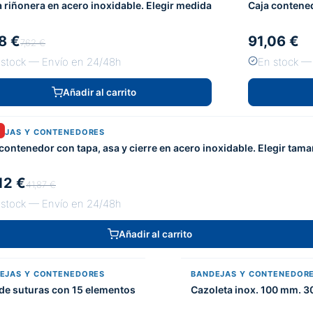
 riñonera en acero inoxidable. Elegir medida
Caja contened
8 €
91,06 €
7,62 €
 stock — Envío en 24/48h
En stock —
Añadir al carrito
EJAS Y CONTENEDORES
contenedor con tapa, asa y cierre en acero inoxidable. Elegir tam
12 €
41,87 €
 stock — Envío en 24/48h
Añadir al carrito
EJAS Y CONTENEDORES
BANDEJAS Y CONTENEDOR
 de suturas con 15 elementos
Cazoleta inox. 100 mm. 3