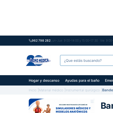
962 798 282
Lun–Jue: 9:00–14:00 y 15:00–17:30 · Vie: 9:00
Hogar y descanso
Ayudas para el baño
Emer
Bande
Inicio
Material médico
Instrumental quirúrgico
Ba