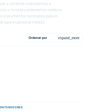
izar y contener instrumentos y
icos u otros procedimientos médicos.
os instrumentos necesarios para el
e para el personal médico.
expand_more
Ordenar por
CONTENEDORES