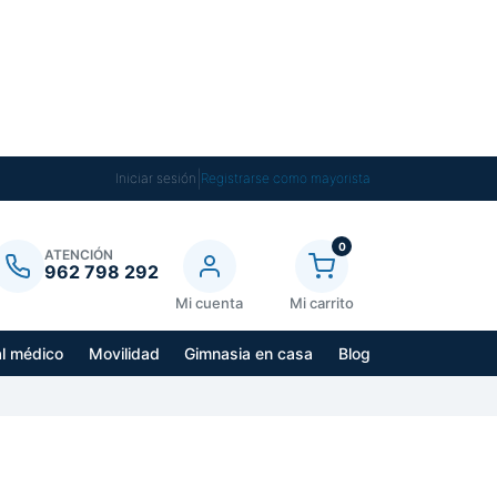
|
Iniciar sesión
Registrarse como mayorista
0
ATENCIÓN
962 798 292
Mi cuenta
Mi carrito
al médico
Movilidad
Gimnasia en casa
Blog