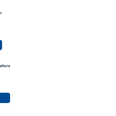
ir
altura