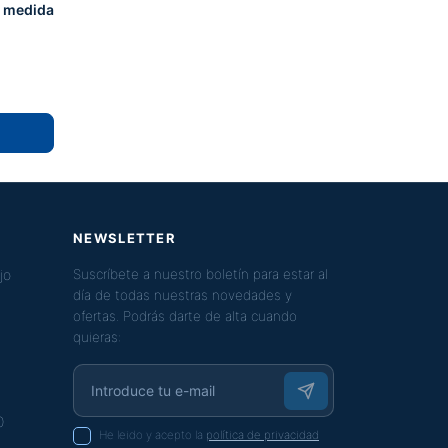
r medida
NEWSLETTER
jo
Suscríbete a nuestro boletín para estar al
día de todas nuestras novedades y
ofertas. Podrás darte de alta cuando
quieras:
0
He leido y acepto la
política de privacidad