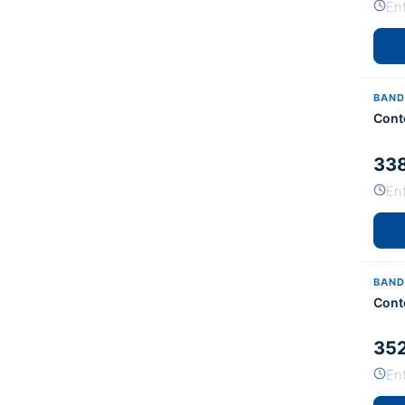
En
BAND
Cont
338
Ent
BAND
Cont
352
Ent