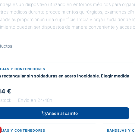
ndeja es un dispositivo utilizado en entornos médicos para organ
stros médicos durante procedimientos quirúrgicos, exámenes clín
bandejas proporcionan una superficie limpia y organizada donde l
imiento pueden ser dispuestos de manera conveniente y accesibl
ductos
EJAS Y CONTENEDORES
 rectangular sin soldaduras en acero inoxidable. Elegir medida
14 €
 stock — Envío en 24/48h
Añadir al carrito
EJAS Y CONTENEDORES
BANDEJAS Y 