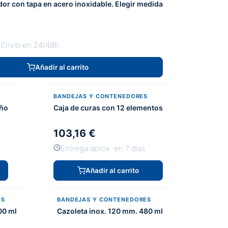
or con tapa en acero inoxidable. Elegir medida
 Envío en 24/48h
Añadir al carrito
BANDEJAS Y CONTENEDORES
año
Caja de curas con 12 elementos
103,16 €
Entrega aprox. en 7 días
Añadir al carrito
ES
BANDEJAS Y CONTENEDORES
00 ml
Cazoleta inox. 120 mm. 480 ml