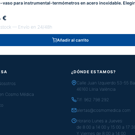
o-vaso para instrumental-termómetros en acero inoxidable. Elegi
4 €
 stock — Envío en 24/48h
Añadir al carrito
ESA
¿DÓNDE ESTAMOS?
Calle Juan Izquierdo 53-55 Ba
Nosotros
46160 Lliria València
 en Cosmo Médica
Tlf:
962 798 292
to
alertas@cosmomedica.com
Horario Lunes a Jueves:
de 8:00 a 14:00 y 15:00 a 17:3
Y Viernes de 8:00 a 14:00