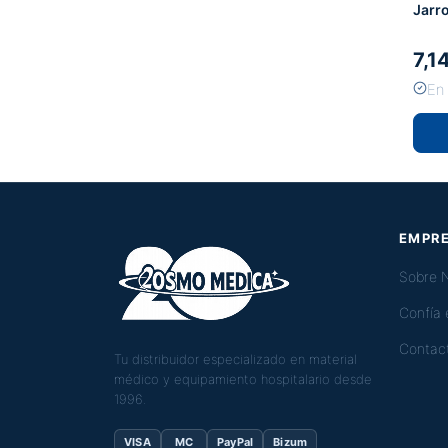
Jarr
7,1
En
EMPR
Sobre 
Confía
Contac
Tu distribuidor especializado en material
médico y equipamiento hospitalario desde
1996.
VISA
MC
PayPal
Bizum