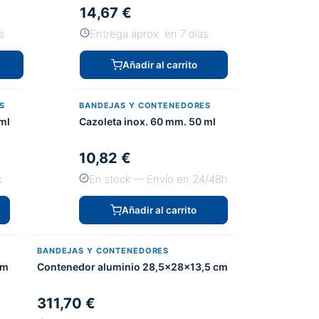
14,67 €
s
Entrega aprox. en 7 días
Añadir al carrito
S
BANDEJAS Y CONTENEDORES
ml
Cazoleta inox. 60 mm. 50 ml
10,82 €
s
En stock — Envío en 24/48h
Añadir al carrito
BANDEJAS Y CONTENEDORES
cm
Contenedor aluminio 28,5x28x13,5 cm
311,70 €