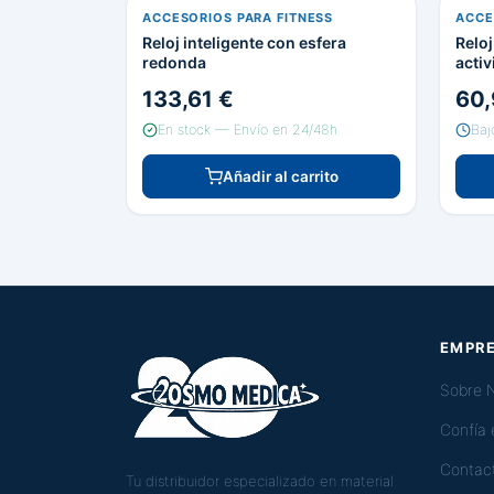
ACCESORIOS PARA FITNESS
ACCE
Reloj inteligente con esfera
Reloj
redonda
activ
133,61 €
60,
En stock — Envío en 24/48h
Baj
Añadir al carrito
EMPR
Sobre 
Confía
Contac
Tu distribuidor especializado en material