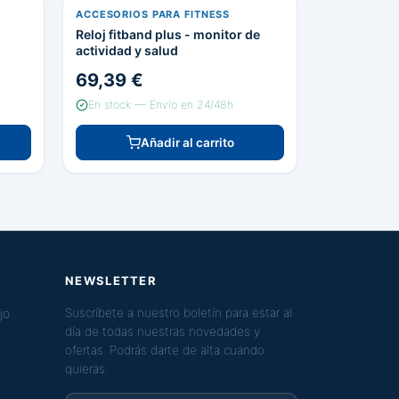
ACCESORIOS PARA FITNESS
Reloj fitband plus - monitor de
actividad y salud
69,39 €
En stock — Envío en 24/48h
Añadir al carrito
NEWSLETTER
jo
Suscríbete a nuestro boletín para estar al
día de todas nuestras novedades y
ofertas. Podrás darte de alta cuando
quieras: