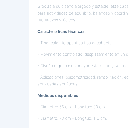
Gracias a su diseño alargado y estable, este caca
para actividades de equilibrio, balanceo y coordi
recreativos y lúdicos.
Características técnicas:
- Tipo: balón terapéutico tipo cacahuete.
- Movimiento controlado: desplazamiento en un so
- Diseño ergonómico: mayor estabilidad y facilida
- Aplicaciones: psicomotricidad, rehabilitación, e
actividades acuáticas.
Medidas disponibles:
- Diámetro: 55 cm – Longitud: 90 cm.
- Diámetro: 70 cm – Longitud: 115 cm.