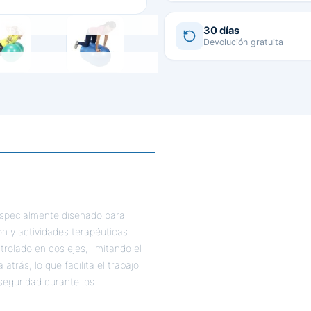
30 días
Devolución gratuita
 especialmente diseñado para
ón y actividades terapéuticas.
olado en dos ejes, limitando el
trás, lo que facilita el trabajo
seguridad durante los