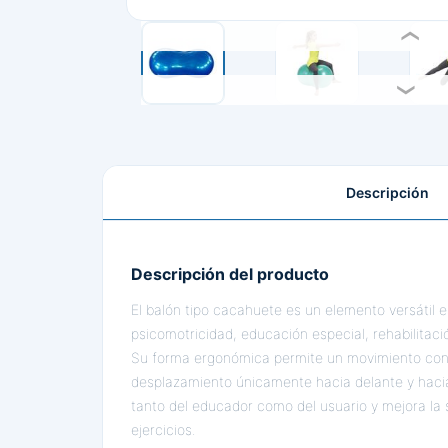
Descripción
Descripción del producto
El balón tipo cacahuete es un elemento versátil
psicomotricidad, educación especial, rehabilitaci
Su forma ergonómica permite un movimiento contr
desplazamiento únicamente hacia delante y hacia a
tanto del educador como del usuario y mejora la 
ejercicios.