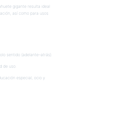
huete gigante resulta ideal
nación, así como para usos
lo sentido (adelante–atrás).
d de uso.
ducación especial, ocio y