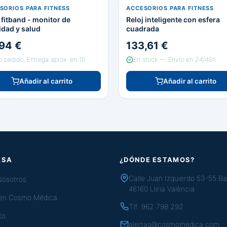
SORIOS PARA FITNESS
ACCESORIOS PARA FITNESS
 fitband - monitor de
Reloj inteligente con esfera
idad y salud
cuadrada
94 €
133,61 €
o pedido, Entrega aprox. en 10
En stock — Envío en 24/48h
Añadir al carrito
Añadir al carrito
ESA
¿DÓNDE ESTAMOS?
Calle Juan Izquierdo 53-55 Ba
Nosotros
46160 Lliria València
 en Cosmo Médica
Tlf:
962 798 292
to
alertas@cosmomedica.com