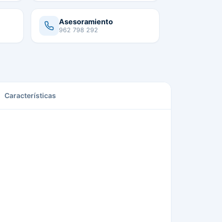
Asesoramiento
962 798 292
Características