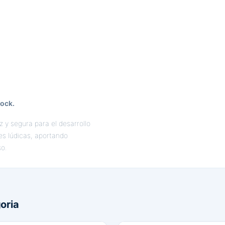
tock.
 y segura para el desarrollo
des lúdicas, aportando
so.
oria