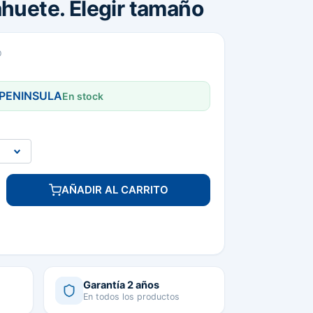
ahuete. Elegir tamaño
O
 PENINSULA
En stock
AÑADIR AL CARRITO
Garantía 2 años
En todos los productos