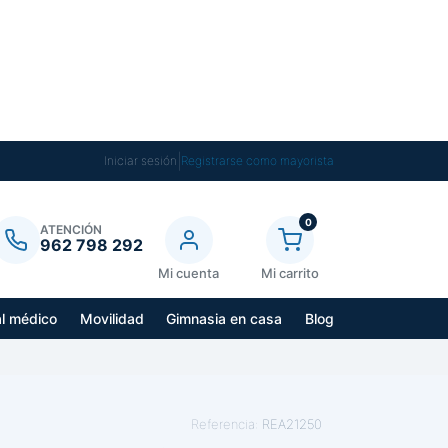
|
Iniciar sesión
Registrarse como mayorista
0
ATENCIÓN
962 798 292
Mi cuenta
Mi carrito
al médico
Movilidad
Gimnasia en casa
Blog
Referencia:
REA21250