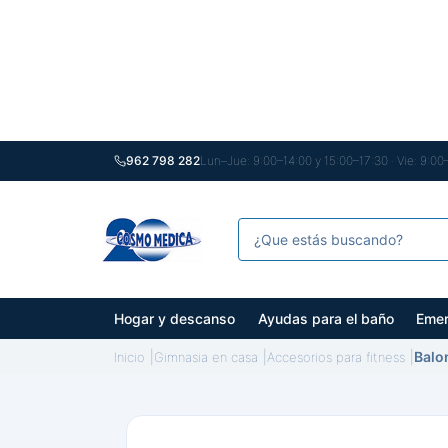
962 798 282
Lun–Jue: 9:00–14:00 y 15:00–17:30 · Vie: 9:00
Hogar y descanso
Ayudas para el baño
Emer
Balo
Inicio
Gimnasia en casa
Accesorios para fitness