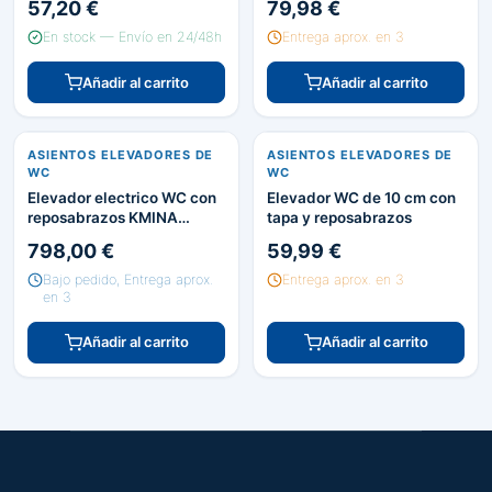
57,20 €
79,98 €
En stock — Envío en 24/48h
Entrega aprox. en 3
Añadir al carrito
Añadir al carrito
ASIENTOS ELEVADORES DE
ASIENTOS ELEVADORES DE
WC
WC
Elevador electrico WC con
Elevador WC de 10 cm con
reposabrazos KMINA
tapa y reposabrazos
K30037
798,00 €
59,99 €
Bajo pedido, Entrega aprox.
Entrega aprox. en 3
en 3
Añadir al carrito
Añadir al carrito