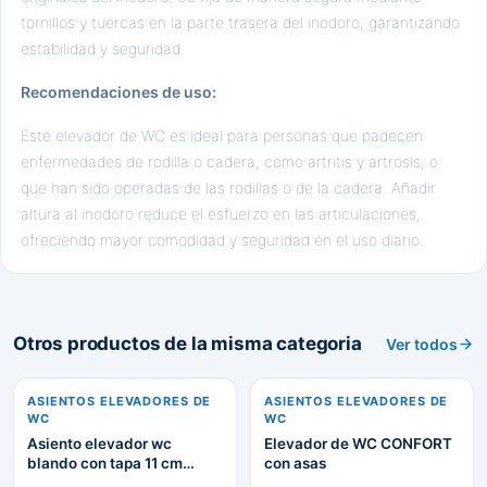
tornillos y tuercas en la parte trasera del inodoro, garantizando
estabilidad y seguridad.
Recomendaciones de uso:
Este elevador de WC es ideal para personas que padecen
enfermedades de rodilla o cadera, como artritis y artrosis, o
que han sido operadas de las rodillas o de la cadera. Añadir
altura al inodoro reduce el esfuerzo en las articulaciones,
ofreciendo mayor comodidad y seguridad en el uso diario.
Otros productos de la misma categoria
Ver todos
ASIENTOS ELEVADORES DE
ASIENTOS ELEVADORES DE
WC
WC
Asiento elevador wc
Elevador de WC CONFORT
blando con tapa 11 cm
con asas
HERDEGEN