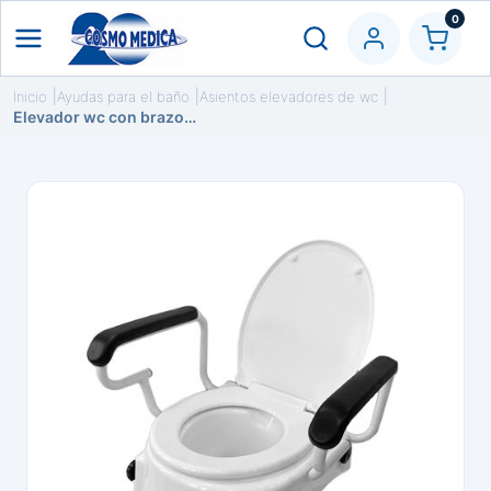
0
Inicio
Ayudas para el baño
Asientos elevadores de wc
Elevador wc con brazos abatibles