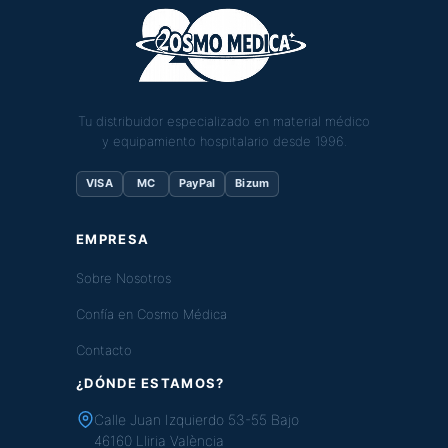
Tu distribuidor especializado en material médico
y equipamiento hospitalario desde 1996.
VISA
MC
PayPal
Bizum
EMPRESA
Sobre Nosotros
Confía en Cosmo Médica
Contacto
¿DÓNDE ESTAMOS?
Calle Juan Izquierdo 53-55 Bajo
46160 Lliria València