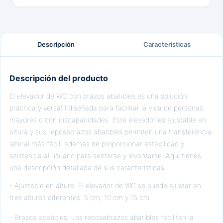
Descripción
Características
Descripción del producto
El elevador de WC con brazos abatibles es una solución
práctica y versátil diseñada para facilitar la vida de personas
mayores o con discapacidades. Este elevador es ajustable en
altura y sus reposabrazos abatibles permiten una transferencia
lateral más fácil, además de proporcionar estabilidad y
asistencia al usuario para sentarse y levantarse. Aquí tienes
una descripción detallada de sus características:
- Ajustable en altura: El elevador de WC se puede ajustar en
tres alturas diferentes: 5 cm, 10 cm y 15 cm.
- Brazos abatibles: Los reposabrazos abatibles facilitan la