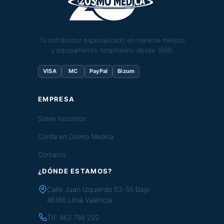
Tu distribuidor especializado en material médico
y equipamiento hospitalario desde 1996.
VISA
MC
PayPal
Bizum
EMPRESA
Sobre Nosotros
Confía en Cosmo Médica
Contacto
¿DÓNDE ESTAMOS?
Calle Juan Izquierdo 53-55 Bajo
46160 Lliria València
Tlf:
962 798 292