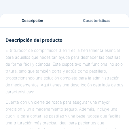
Descripción
Características
Descripción del producto
El triturador de comprimidos 3 en 1 es la herramienta esencial
para aquellos que necesitan ayuda para deshacer las pastillas
de forma fácil y cómoda. Este dispositivo multifuncional no solo
tritura, sino que también corta y actúa como pastillero,
proporcionando una solución completa para la administración
de medicamentos. Aquí tienes una descripción detallada de sus
características:
Cuenta con un cierre de rosca para asegurar una mayor
precisión y un almacenamiento seguro. Además, incluye una
cuchilla para cortar las pastillas y una base rugosa que facilita
una trituración más precisa. Ideal para pacientes que