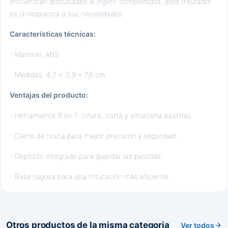
encuentran dificultades al ingerir comprimidos, este triturador
es la respuesta a sus necesidades.
Características técnicas:
- Material: ABS
- Medidas: 4,7 × 3,9 × 7,6 cm
Ventajas del producto:
- Herramienta 3 en 1: tritura, corta y almacena pastillas.
- Cierre de rosca para mayor precisión y seguridad.
- Depósito integrado para guardar las pastillas.
- Base rugosa para una trituración más eficiente.
Otros productos de la misma categoria
Ver todos