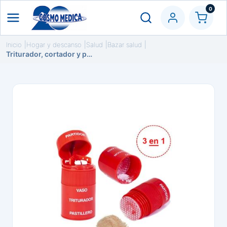
0
Inicio
Hogar y descanso
Salud
Bazar salud
Triturador, cortador y pastillero 3 en 1