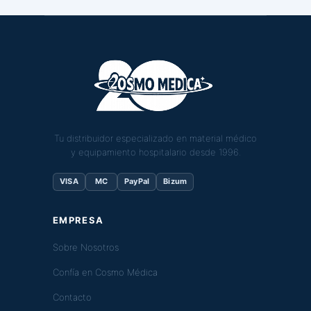
Tu distribuidor especializado en material médico
y equipamiento hospitalario desde 1996.
VISA
MC
PayPal
Bizum
EMPRESA
Sobre Nosotros
Confía en Cosmo Médica
Contacto