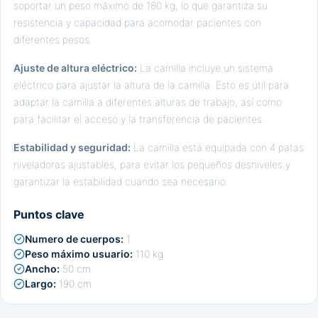
soportar un peso máximo de 180 kg, lo que garantiza su
resistencia y capacidad para acomodar pacientes con
diferentes pesos.
Ajuste de altura eléctrico:
La camilla incluye un sistema
eléctrico para ajustar la altura de la camilla. Esto es útil para
adaptar la camilla a diferentes alturas de trabajo, así como
para facilitar el acceso y la transferencia de pacientes.
Estabilidad y seguridad:
La camilla está equipada con 4 patas
niveladoras ajustables, para evitar los pequeños desniveles y
garantizar la estabilidad cuando sea necesario.
Puntos clave
Numero de cuerpos:
1
Peso máximo usuario:
110 kg
Ancho:
50 cm
Largo:
190 cm