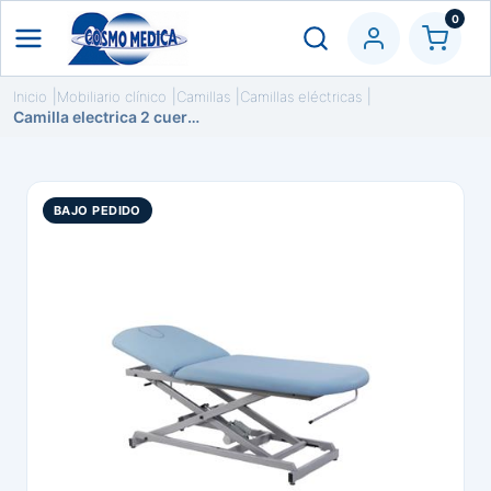
0
Inicio
Mobiliario clínico
Camillas
Camillas eléctricas
Camilla electrica 2 cuerpos con portarrollos y tapón facial
BAJO PEDIDO