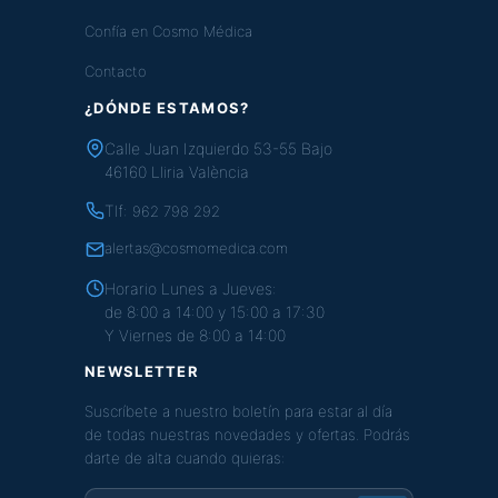
Confía en Cosmo Médica
Contacto
¿DÓNDE ESTAMOS?
Calle Juan Izquierdo 53-55 Bajo
46160 Lliria València
Tlf:
962 798 292
alertas@cosmomedica.com
Horario Lunes a Jueves:
de 8:00 a 14:00 y 15:00 a 17:30
Y Viernes de 8:00 a 14:00
NEWSLETTER
Suscríbete a nuestro boletín para estar al día
de todas nuestras novedades y ofertas. Podrás
darte de alta cuando quieras: