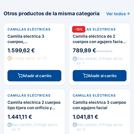
Otros productos de la misma categoria
Ver todos
CAMILLAS ELÉCTRICAS
CAMILLAS ELÉCTRICAS
-15%
Camilla electrica 3
Camilla eléctrica de 2
cuerpos,
cuerpos con agujero facial
Trendelenburg,ancho a
y portarrollos. Color a elegir
1.599,62 €
789,89 €
929,28 €
elegir
Entrega aprox. en 15
Bajo pedido, Entrega aprox.
en 7
Añadir al carrito
Añadir al carrito
CAMILLAS ELÉCTRICAS
CAMILLAS ELÉCTRICAS
Camilla electrica 2 cuerpos
Camilla electrica 3 cuerpos
tipo tijera con orificio y
con agujero facial
ruedas escamoteables
1.441,11 €
1.041,81 €
Bajo pedido, Entrega aprox.
Bajo pedido, Entrega aprox.
en 15
en 15