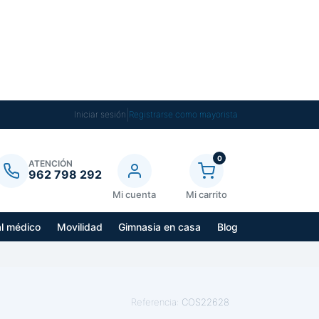
|
Iniciar sesión
Registrarse como mayorista
0
ATENCIÓN
962 798 292
Mi cuenta
Mi carrito
al médico
Movilidad
Gimnasia en casa
Blog
Referencia:
COS22628