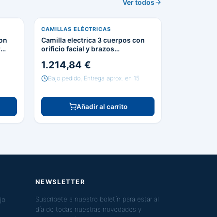
Ver todos
CAMILLAS ELÉCTRICAS
con
Camilla electrica 3 cuerpos con
r
orificio facial y brazos
escamoteables
1.214,84 €
Bajo pedido, Entrega aprox. en 15
Añadir al carrito
NEWSLETTER
jo
Suscríbete a nuestro boletín para estar al
día de todas nuestras novedades y