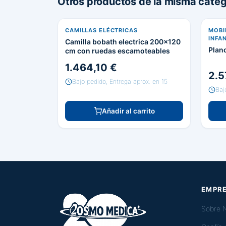
Otros productos de la misma categ
CAMILLAS ELÉCTRICAS
MOBI
INFAN
Camilla bobath electrica 200x120
Plano
cm con ruedas escamoteables
1.464,10 €
2.5
Bajo pedido, Entrega aprox. en 15
Baj
Añadir al carrito
EMPR
Sobre 