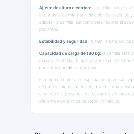
Ajuste de altura eléctrico:
la camilla incluye un 
altura de la camilla y la inclinación del respaldo y
adaptar la camilla, así como para facilitar el acc
pacientes.
Estabilidad y seguridad:
la camilla está equipad
Capacidad de carga de 180 kg:
la camilla está 
máximo de 180 kg, lo que garantiza su resistenc
pacientes con diferentes pesos.
Este tipo de camilla es especialmente versátil y 
de procedimientos médicos, tratamientos y exám
eléctrico y la presencia del portarrollos hacen q
eficiente en entornos de atención médica.