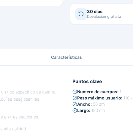
30 días
Devolución gratuita
Características
Puntos clave
Numero de cuerpos:
1
un tipo específico de camilla
Peso máximo usuario:
110 k
Aquí se desglosan las
Ancho:
50 cm
Largo:
190 cm
se en tres secciones.
e alta calidad.