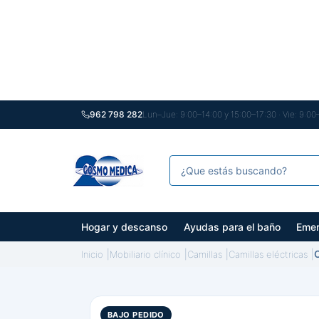
962 798 282
Lun–Jue: 9:00–14:00 y 15:00–17:30 · Vie: 9:00
Hogar y descanso
Ayudas para el baño
Emer
C
Inicio
Mobiliario clínico
Camillas
Camillas eléctricas
BAJO PEDIDO