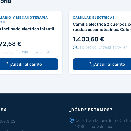
oria
LIARIO Y MECANOTERAPIA
CAMILLAS ELÉCTRICAS
TIL
Camilla eléctrica 2 cuerpos 
 inclinado electrico infantil
ruedas escamoteables. Colo
negro
1.403,60 €
72,58 €
Bajo pedido, Entrega aprox. en 7
o pedido, Entrega aprox. en 30
Añadir al carrito
Añadir al carrito
ESA
¿DÓNDE ESTAMOS?
Calle Juan Izquierdo 53-55 Ba
Nosotros
46160 Lliria València