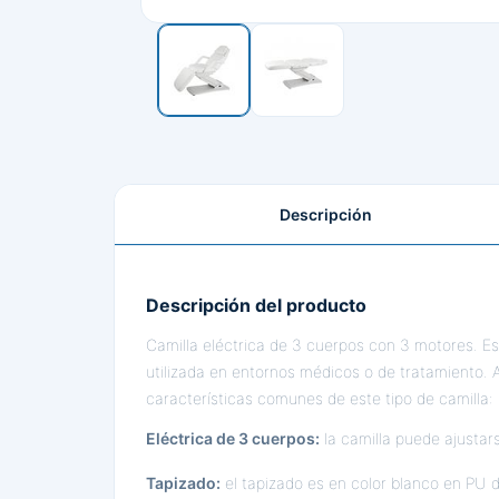
Descripción
Descripción del producto
Camilla eléctrica de 3 cuerpos con 3 motores. Es 
utilizada en entornos médicos o de tratamiento. 
características comunes de este tipo de camilla:
Eléctrica de 3 cuerpos:
la camilla puede ajustar
Tapizado:
el tapizado es en color blanco en PU d