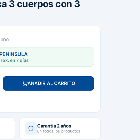
ica 3 cuerpos con 3
UIDO
 PENINSULA
rox. en 7 días
AÑADIR AL CARRITO
Garantía 2 años
En todos los productos