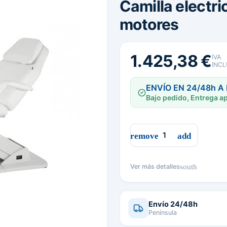
Camilla electr
motores
1.425,38 €
IVA
INCL
ENVÍO EN 24/48h A
Bajo pedido, Entrega ap
south
Ver más detalles
Envío 24/48h
Península