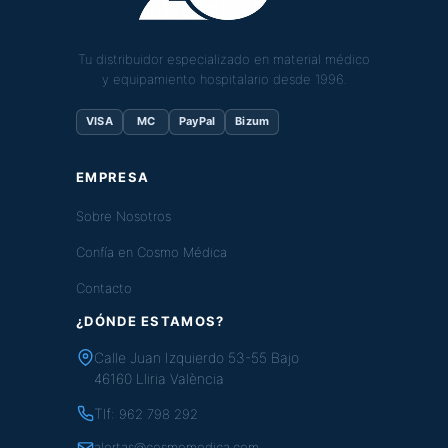
Tu distribuidor especializado en material médico
y equipamiento hospitalario desde 1996.
VISA
MC
PayPal
Bizum
EMPRESA
Sobre Nosotros
Confía en Cosmo Médica
Contacto
¿DÓNDE ESTAMOS?
Calle Juan Izquierdo 53-55 Bajo
46160 Lliria València
Tlf:
962 798 292
alertas@cosmomedica.com