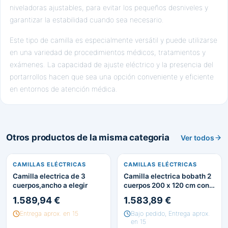
niveladoras ajustables, para evitar los pequeños desniveles y
garantizar la estabilidad cuando sea necesario.
Este tipo de camilla es especialmente versátil y puede utilizarse
en una variedad de procedimientos médicos, tratamientos y
exámenes. La capacidad de ajuste eléctrico y la presencia del
portarrollos hacen que sea una opción conveniente y eficiente
en entornos de atención médica.
Otros productos de la misma categoria
Ver todos
CAMILLAS ELÉCTRICAS
CAMILLAS ELÉCTRICAS
Camilla electrica de 3
Camilla electrica bobath 2
cuerpos,ancho a elegir
cuerpos 200 x 120 cm con
ruedas escamoteables
1.589,94 €
1.583,89 €
Entrega aprox. en 15
Bajo pedido, Entrega aprox.
en 15