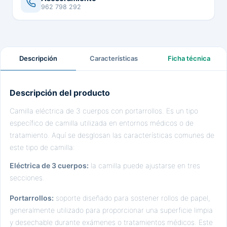
962 798 292
Descripción
Características
Ficha técnica
Descripción del producto
Camilla eléctrica de 3 cuerpos con portarrollos. Es un tipo
específico de camilla utilizada en entornos médicos o de
tratamiento. Aquí se desglosan las características comunes de
este tipo de camilla:
Eléctrica de 3 cuerpos:
la camilla puede ajustarse en tres
secciones.
Portarrollos:
soporte diseñado para sostener rollos de papel,
generalmente utilizado para proporcionar una superficie limpia
y desechable durante exámenes o tratamientos médicos. Este