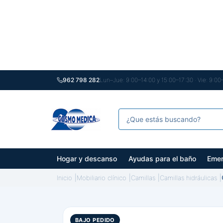
962 798 282
Lun–Jue: 9:00–14:00 y 15:00–17:30 · Vie: 9:00
Hogar y descanso
Ayudas para el baño
Emer
Inicio
Mobiliario clínico
Camillas
Camillas hidráulicas
BAJO PEDIDO