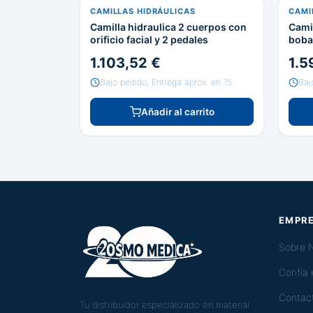
CAMILLAS HIDRÁULICAS
CAMI
Camilla hidraulica 2 cuerpos con
Camil
orificio facial y 2 pedales
boba
1.103,52 €
1.5
Bajo pedido, Entrega aprox. en 15
Baj
Añadir al carrito
EMPR
Sobre 
Confía
Contac
Tu distribuidor especializado en material