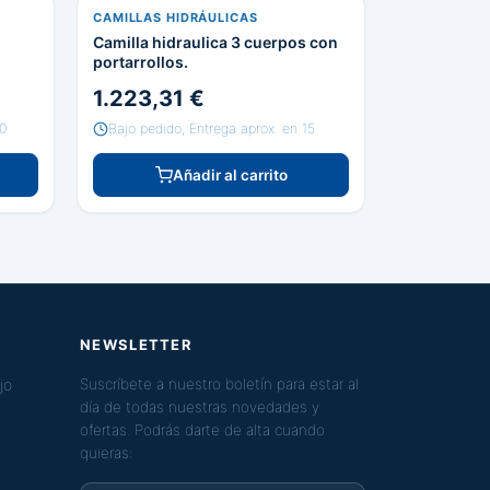
CAMILLAS HIDRÁULICAS
Camilla hidraulica 3 cuerpos con
portarrollos.
1.223,31 €
60
Bajo pedido, Entrega aprox. en 15
Añadir al carrito
NEWSLETTER
jo
Suscríbete a nuestro boletín para estar al
día de todas nuestras novedades y
ofertas. Podrás darte de alta cuando
quieras: