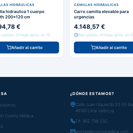
LLAS HIDRÁULICAS
CAMILLAS HIDRÁULICAS
la hidraulica 1 cuerpo
Carro camilla elevable para
th 200x120 cm
urgencias
94,78 €
4.148,57 €
o pedido, Entrega aprox. en 15
Bajo pedido, Entrega aprox. en 
Añadir al carrito
Añadir al carrito
ESA
¿DÓNDE ESTAMOS?
Calle Juan Izquierdo 53-55 Ba
Nosotros
46160 Lliria València
 en Cosmo Médica
Tlf:
962 798 292
to
alertas@cosmomedica.com