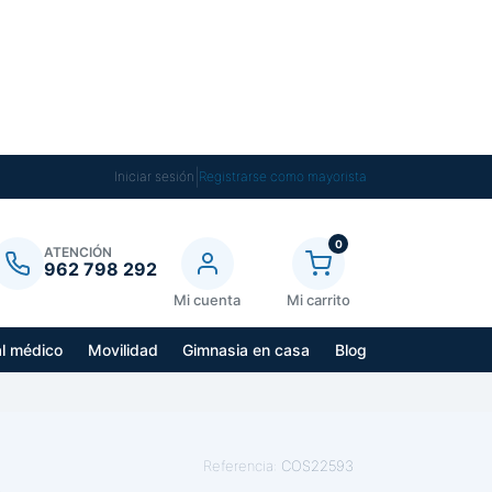
|
Iniciar sesión
Registrarse como mayorista
0
ATENCIÓN
962 798 292
Mi cuenta
Mi carrito
al médico
Movilidad
Gimnasia en casa
Blog
Referencia:
COS22593