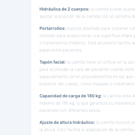
Hidráulica de 2 cuerpos:
la camilla puede ajust
ajustar la posición de la camilla con un sistema 
Portarrollos:
soporte diseñado para sostener rol
utilizado para proporcionar una superficie limpi
o tratamientos médicos. Este accesorio facilita la
papel entre pacientes.
Tapón facial:
la camilla tiene un orificio en la s
para acomodar la cara del paciente cuando está 
especialmente útil en procedimientos en los que 
posterior del cuerpo, como masajes o tratamiento
Capacidad de carga de 180 kg:
la camilla está 
máximo de 180 kg, lo que garantiza su resistenc
pacientes con diferentes pesos.
Ajuste de altura hidráulico:
la camilla incluirá u
la altura. Esto facilita la adaptación de la camilla