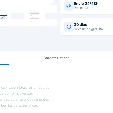
Envío 24/48h
Península
30 días
Devolución gratuita
Características
los y tapón facial es un equipo
que combina diversas
nalidad durante procedimientos
iben las características