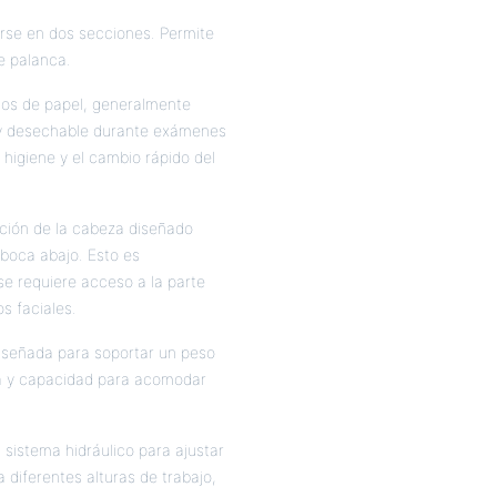
arse en dos secciones. Permite
de palanca.
los de papel, generalmente
a y desechable durante exámenes
 higiene y el cambio rápido del
ección de la cabeza diseñado
boca abajo. Esto es
se requiere acceso a la parte
s faciales.
diseñada para soportar un peso
ia y capacidad para acomodar
n sistema hidráulico para ajustar
 a diferentes alturas de trabajo,