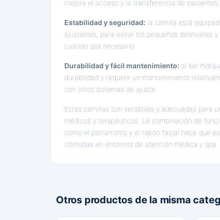
mejora el acceso y la transferencia de pacientes.
Estabilidad y seguridad:
la camilla está equipad
ajustables, para evitar los pequeños desniveles y 
cuando sea necesario.
Durabilidad y fácil mantenimiento:
al ser hidráu
durabilidad y requerir un mantenimiento relativa
con otros sistemas de ajuste.
Estas camillas son versátiles y adecuadas para 
médicos y terapéuticos. La combinación de funci
como el portarrollos y el tapón facial hace que es
cómodas en entornos de atención médica y spa.
Otros productos de la misma categ