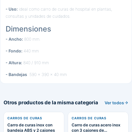
- Uso:
ideal como carro de curas de hospital en plantas,
consultas y unidades de cuidados.
Dimensiones
- Ancho:
800 mm.
- Fondo:
440 mm
- Altura:
840 / 910 mm
- Bandejas
: 590 x 390 x 40 mm
Otros productos de la misma categoria
Ver todos
CARROS DE CURAS
CARROS DE CURAS
Carro de curas inox con
Carro de curas acero inox
bandeja ABS y 2 cajones
con 3 cajones de