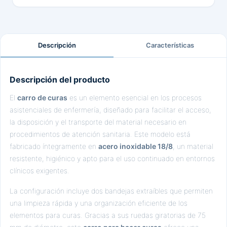
Descripción
Características
Descripción del producto
El
carro de curas
es un elemento esencial en los procesos
asistenciales de enfermería, diseñado para facilitar el acceso,
la disposición y el transporte del material necesario en
procedimientos de atención sanitaria. Este modelo está
fabricado íntegramente en
acero inoxidable 18/8
, un material
resistente, higiénico y apto para el uso continuado en entornos
clínicos exigentes.
La configuración incluye dos bandejas extraíbles que permiten
una limpieza rápida y una organización eficiente de los
elementos para curas. Gracias a sus ruedas giratorias de 75