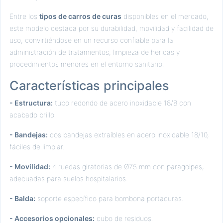
Entre los
tipos de carros de curas
disponibles en el mercado,
este modelo destaca por su durabilidad, movilidad y facilidad de
uso, convirtiéndose en un recurso confiable para la
administración de tratamientos, limpieza de heridas y
procedimientos menores en el entorno sanitario.
Características principales
- Estructura:
tubo redondo de acero inoxidable 18/8 con
acabado brillo.
- Bandejas:
dos bandejas extraíbles en acero inoxidable 18/10,
fáciles de limpiar.
- Movilidad:
4 ruedas giratorias de Ø75 mm con paragolpes,
adecuadas para suelos hospitalarios.
- Balda:
soporte específico para bombona portacuras.
- Accesorios opcionales:
cubo de residuos.