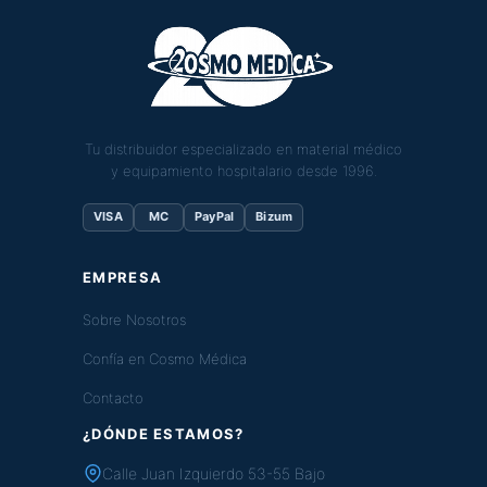
Tu distribuidor especializado en material médico
y equipamiento hospitalario desde 1996.
VISA
MC
PayPal
Bizum
EMPRESA
Sobre Nosotros
Confía en Cosmo Médica
Contacto
¿DÓNDE ESTAMOS?
Calle Juan Izquierdo 53-55 Bajo