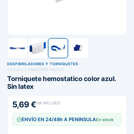
DESFIBRILADORES Y TORNIQUETES
Referencia:
EME20585-NUEVO
Torniquete hemostatico color azul.
Sin latex
5,69 €
IVA INCLUIDO
ENVÍO EN 24/48h A PENINSULA
En stock