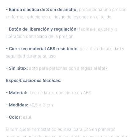
- Banda elástica de 3 cm de ancho:
proporciona una presión
uniforme, reduciendo el riesgo de lesiones en el tejido.
- Botón de liberación y regulación:
facilita el ajuste y la
liberación controlada de la presión.
- Cierre en material ABS resistente:
garantiza durabilidad y
seguridad durante su uso.
- Sin látex:
apto para personas con alergias al látex.
Especificaciones técnicas:
- Material:
libre de látex, con cierre en ABS.
- Medidas:
40,5 x 3 cm.
- Color:
azul.
El torniquete hemostático es ideal para uso en primeros
auxilios, brindando una solución rápida y segura para el control