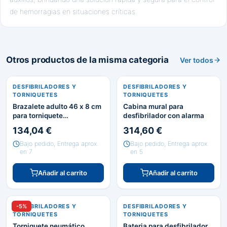
de hemorragias en situaciones críticas.
Otros productos de la misma categoria
Ver todos
DESFIBRILADORES Y
DESFIBRILADORES Y
TORNIQUETES
TORNIQUETES
Brazalete adulto 46 x 8 cm
Cabina mural para
para torniquete
desfibrilador con alarma
EME23678,EME25234 Y
134,04 €
314,60 €
EME25235
Bajo pedido, Entrega aprox.
Bajo pedido, Entrega aprox.
en 7
en 5
Añadir al carrito
Añadir al carrito
DESFIBRILADORES Y
-5%
DESFIBRILADORES Y
TORNIQUETES
TORNIQUETES
Torniquete neumático
Bateria para desfibrilador