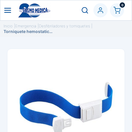
0
Inicio
Emergencia
Desfibriladores y torniquetes
Torniquete hemostatico color azul. Sin latex