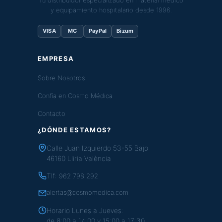
y equipamiento hospitalario desde 1996.
VISA
MC
PayPal
Bizum
EMPRESA
Sobre Nosotros
Confía en Cosmo Médica
Contacto
¿DÓNDE ESTAMOS?
Calle Juan Izquierdo 53-55 Bajo
46160 Lliria València
Tlf:
962 798 292
alertas@cosmomedica.com
Horario Lunes a Jueves:
de 8:00 a 14:00 y 15:00 a 17:30