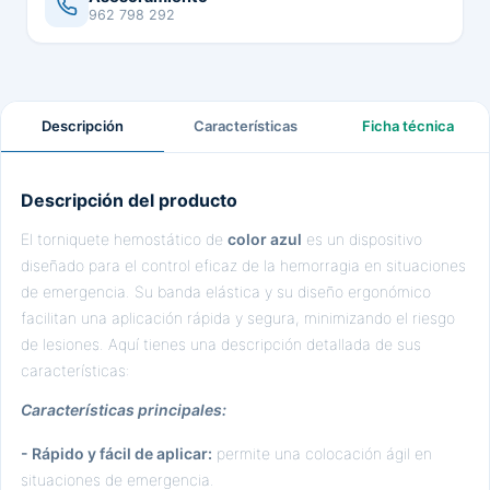
962 798 292
Descripción
Características
Ficha técnica
Descripción del producto
El torniquete hemostático de
color azul
es un dispositivo
diseñado para el control eficaz de la hemorragia en situaciones
de emergencia. Su banda elástica y su diseño ergonómico
facilitan una aplicación rápida y segura, minimizando el riesgo
de lesiones. Aquí tienes una descripción detallada de sus
características:
Características principales:
- Rápido y fácil de aplicar:
permite una colocación ágil en
situaciones de emergencia.