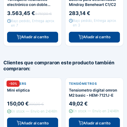
electrónico con doble
Mindray Beneheart C1/C2
circuito de presión
3.563,45 €
283,14 €
3.751,00 €
Bajo pedido, Entrega aprox.
Bajo pedido, Entrega aprox.
en 3
en 7
Añadir al carrito
Añadir al carrito
Clientes que compraron este producto también
compraron:
PEDALIERS
-50%
TENSIÓMETROS
Mini eliptica
Tensiometro digital omron
M2 basic - HEM-7121J-E
150,00 €
49,02 €
300,00 €
En stock — Envío en 24/48h
En stock — Envío en 24/48h
Añadir al carrito
Añadir al carrito