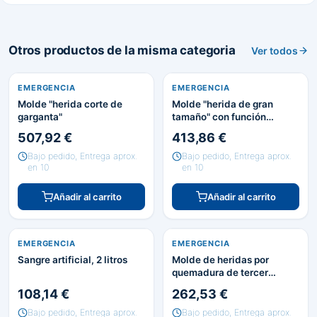
Otros productos de la misma categoria
Ver todos
EMERGENCIA
EMERGENCIA
Molde "herida corte de
Molde "herida de gran
garganta"
tamaño" con función
sangrante
507,92 €
413,86 €
Bajo pedido, Entrega aprox.
Bajo pedido, Entrega aprox.
en 10
en 10
Añadir al carrito
Añadir al carrito
EMERGENCIA
EMERGENCIA
Sangre artificial, 2 litros
Molde de heridas por
quemadura de tercer
grado.
108,14 €
262,53 €
Bajo pedido, Entrega aprox.
Bajo pedido, Entrega aprox.