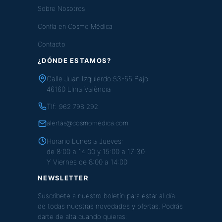
Sobre Nosotros
Confía en Cosmo Médica
Contacto
¿DÓNDE ESTAMOS?
Calle Juan Izquierdo 53-55 Bajo
46160 Lliria València
Tlf:
962 798 292
alertas@cosmomedica.com
Horario Lunes a Jueves:
de 8:00 a 14:00 y 15:00 a 17:30
Y Viernes de 8:00 a 14:00
NEWSLETTER
Suscríbete a nuestro boletín para estar al día
de todas nuestras novedades y ofertas. Podrás
darte de alta cuando quieras: