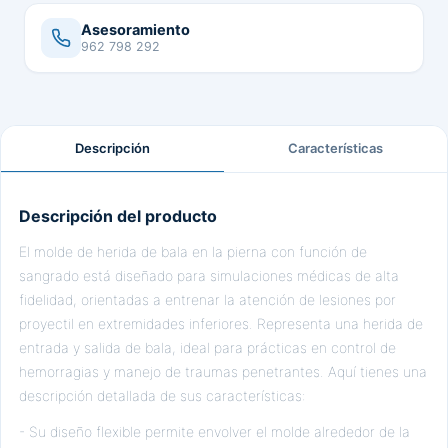
Asesoramiento
962 798 292
Descripción
Características
Descripción del producto
El molde de herida de bala en la pierna con función de
sangrado está diseñado para simulaciones médicas de alta
fidelidad, orientadas a entrenar la atención de lesiones por
proyectil en extremidades inferiores. Representa una herida de
entrada y salida de bala, ideal para prácticas en control de
hemorragias y manejo de traumas penetrantes. Aquí tienes una
descripción detallada de sus características:
- Su diseño flexible permite envolver el molde alrededor de la