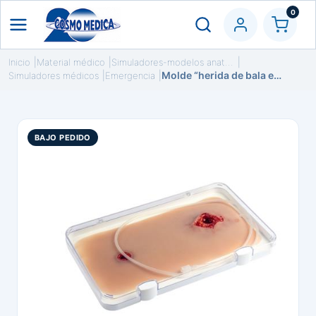
0
Inicio
Material médico
Simuladores-modelos anatómicos
Molde “herida de bala en la pierna con función de sangrado"
Simuladores médicos
Emergencia
BAJO PEDIDO