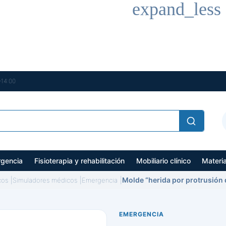
expand_less
–14:00
gencia
Fisioterapia y rehabilitación
Mobiliario clínico
Materi
Molde “herida por protrusión 
cos
Simuladores médicos
Emergencia
EMERGENCIA