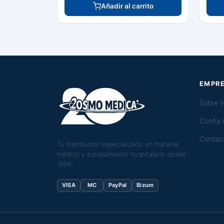
Añadir al carrito
EMPR
Sobre 
Confía
Contac
Tu distribuidor especializado en material
médico y equipamiento hospitalario desde
1996.
VISA
MC
PayPal
Bizum