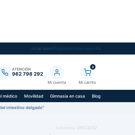
|
Iniciar sesión
Registrarse como mayorista
0
ATENCIÓN
962 798 292
Mi cuenta
Mi carrito
al médico
Movilidad
Gimnasia en casa
Blog
del intestino delgado"
Referencia:
ORT24202