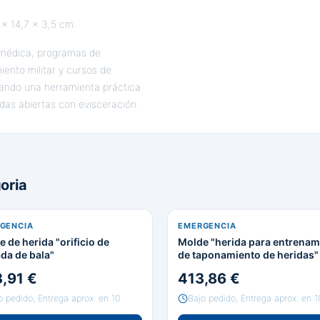
x 14,7 x 3,5 cm.
 médica, programas de
ento militar y cursos de
ando una herramienta práctica
das abiertas con evisceración.
oria
GENCIA
EMERGENCIA
 de herida "orificio de
Molde "herida para entrenam
da de bala"
de taponamiento de heridas"
,91 €
413,86 €
o pedido, Entrega aprox. en 10
Bajo pedido, Entrega aprox. en 1