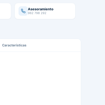
Asesoramiento
962 798 292
Características