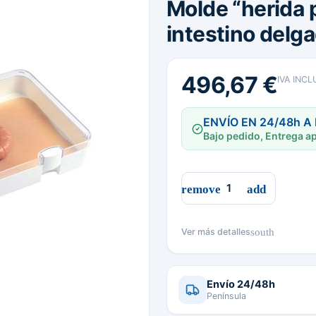
Molde “herida p
intestino delg
496,67 €
IVA INCL
ENVÍO EN 24/48h A
Bajo pedido, Entrega ap
south
Ver más detalles
Envío 24/48h
Península