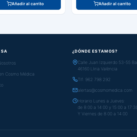
Añadir al carrito
Añadir al carrito
ESA
¿DÓNDE ESTAMOS?
Calle Juan Izquierdo 53-55 Ba
Nosotros
46160 Lliria València
 en Cosmo Médica
Tlf:
962 798 292
to
alertas@cosmomedica.com
Horario Lunes a Jueves:
de 8:00 a 14:00 y 15:00 a 17:3
Y Viernes de 8:00 a 14:00