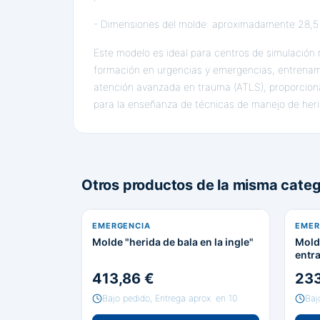
- Dimensiones del molde: aproximadamente 28,5 
Este modelo es ideal para centros de simulación
formación en urgencias y emergencias, entrenami
atención avanzada en trauma (ATLS), proporcion
para la enseñanza de técnicas de manejo de heri
Otros productos de la misma categ
EMERGENCIA
EMER
Molde "herida de bala en la ingle"
Molde
entra
413,86 €
233
Bajo pedido, Entrega aprox. en 10
Baj