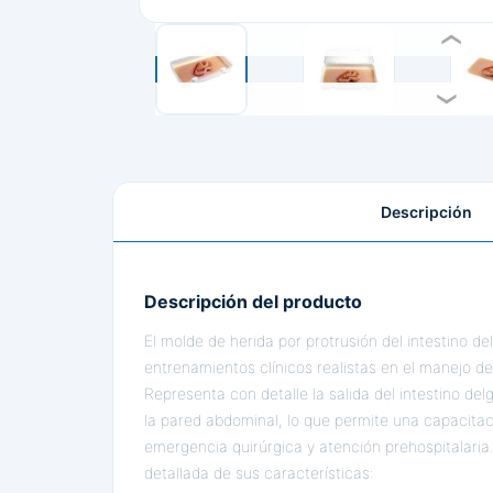
Descripción
Descripción del producto
El molde de herida por protrusión del intestino d
entrenamientos clínicos realistas en el manejo 
Representa con detalle la salida del intestino del
la pared abdominal, lo que permite una capacitac
emergencia quirúrgica y atención prehospitalaria
detallada de sus características: