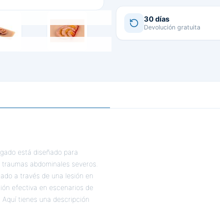
30 días
Devolución gratuita
elgado está diseñado para
de traumas abdominales severos.
gado a través de una lesión en
ión efectiva en escenarios de
. Aquí tienes una descripción