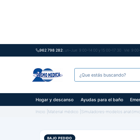
962 798 282
Lun–Jue: 9:00–14:00 y 15:00–17:30 · Vie: 9:00
Hogar y descanso
Ayudas para el baño
Emer
Inicio
Material médico
Simuladores-modelos anatómi
BAJO PEDIDO