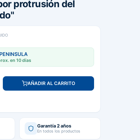
or protrusión del
ado"
UIDO
 PENINSULA
rox. en 10 días
AÑADIR AL CARRITO
Garantía 2 años
En todos los productos