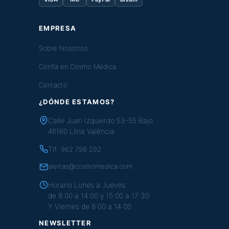
EMPRESA
Sobre Nosotros
Confía en Cosmo Médica
Contacto
¿DÓNDE ESTAMOS?
Calle Juan Izquierdo 53-55 Bajo
46160 Lliria València
Tlf:
962 798 292
alertas@cosmomedica.com
Horario Lunes a Jueves:
de 8:00 a 14:00 y 15:00 a 17:30
Y Viernes de 8:00 a 14:00
NEWSLETTER