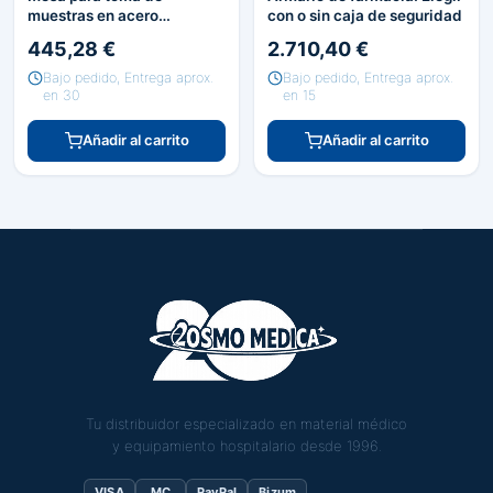
muestras en acero
con o sin caja de seguridad
esmaltado. Elegir nº plazas
445,28 €
2.710,40 €
Bajo pedido, Entrega aprox.
Bajo pedido, Entrega aprox.
en 30
en 15
Añadir al carrito
Añadir al carrito
Tu distribuidor especializado en material médico
y equipamiento hospitalario desde 1996.
VISA
MC
PayPal
Bizum