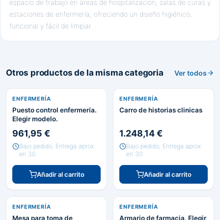
espacio de trabajo en áreas de hospitalización, salas de curas y
estaciones de enfermería, ofreciendo un diseño higiénico,
funcional y fácil de limpiar.
Otros productos de la misma categoria
Ver todos
ENFERMERÍA
ENFERMERÍA
Puesto control enfermería.
Carro de historias clinicas
Elegir modelo.
961,95 €
1.248,14 €
Bajo pedido, Entrega aprox.
Bajo pedido, Entrega aprox.
en 30
en 30
Añadir al carrito
Añadir al carrito
ENFERMERÍA
ENFERMERÍA
Mesa para toma de
Armario de farmacia. Elegir