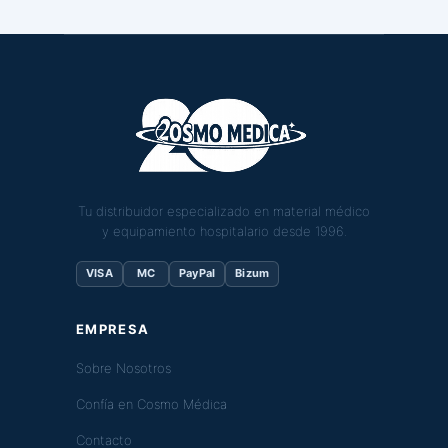
Tu distribuidor especializado en material médico
y equipamiento hospitalario desde 1996.
VISA
MC
PayPal
Bizum
EMPRESA
Sobre Nosotros
Confía en Cosmo Médica
Contacto