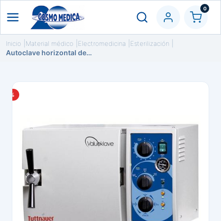
0
Inicio
Material médico
Electromedicina
Esterilización
Autoclave horizontal de 7.5 litros con 3 bandejas TUTTNAUER
-5%