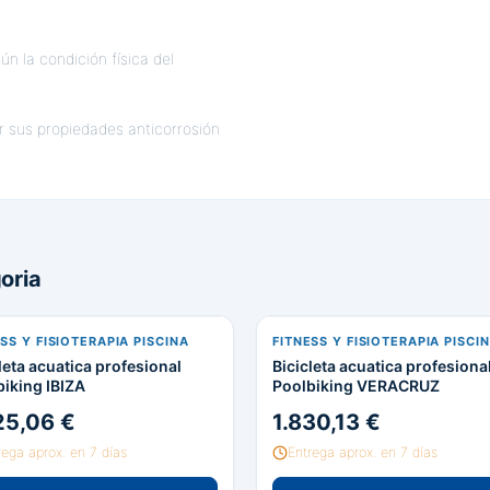
ún la condición física del
r sus propiedades anticorrosión
oria
SS Y FISIOTERAPIA PISCINA
FITNESS Y FISIOTERAPIA PISCI
leta acuatica profesional
Bicicleta acuatica profesiona
biking IBIZA
Poolbiking VERACRUZ
25,06 €
1.830,13 €
rega aprox. en 7 días
Entrega aprox. en 7 días