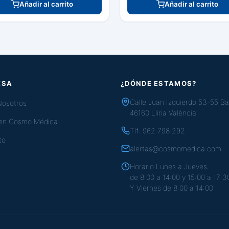
Añadir al carrito
Añadir al carrito
ESA
¿DÓNDE ESTAMOS?
Calle Juan Izquierdo 53-55 Ba
Nosotros
46160 Lliria València
 en Cosmo Médica
Tlf:
962 798 292
to
alertas@cosmomedica.com
Horario Lunes a Jueves:
de 8:00 a 14:00 y 15:00 a 17:3
Y Viernes de 8:00 a 14:00