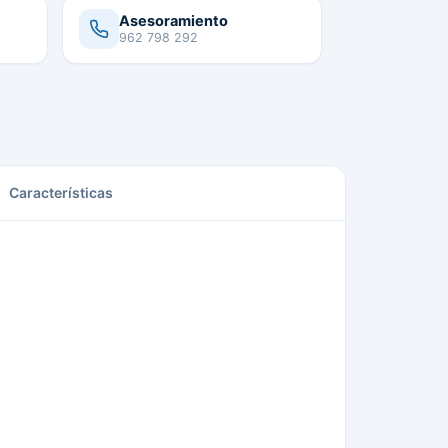
Asesoramiento
962 798 292
Características