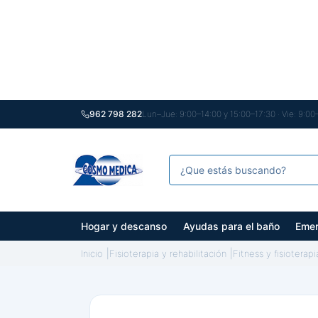
962 798 282
Lun–Jue: 9:00–14:00 y 15:00–17:30 · Vie: 9:00
Hogar y descanso
Ayudas para el baño
Emer
Inicio
Fisioterapia y rehabilitación
Fitness y fisioterapi