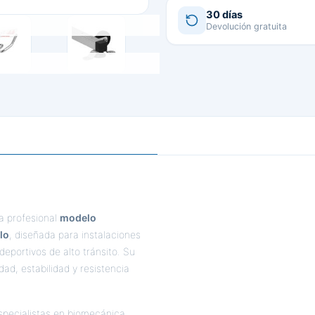
30 días
Devolución gratuita
a profesional
modelo
lo
, diseñada para instalaciones
deportivos de alto tránsito. Su
ad, estabilidad y resistencia
especialistas en biomecánica,