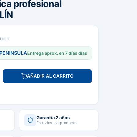
ica profesional
LÍN
LUIDO
 PENINSULA
Entrega aprox. en 7 días días
AÑADIR AL CARRITO
Garantía 2 años
En todos los productos