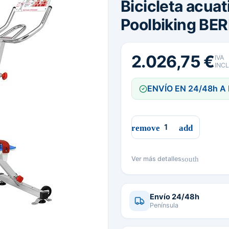
Bicicleta acuat
Poolbiking BER
2.026,75 €
IVA
INC
ENVÍO EN 24/48h A
south
Ver más detalles
Envío 24/48h
Península