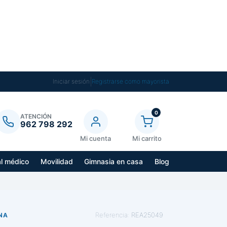
|
Iniciar sesión
Registrarse como mayorista
0
ATENCIÓN
962 798 292
Mi cuenta
Mi carrito
al médico
Movilidad
Gimnasia en casa
Blog
Referencia:
REA25049
INA