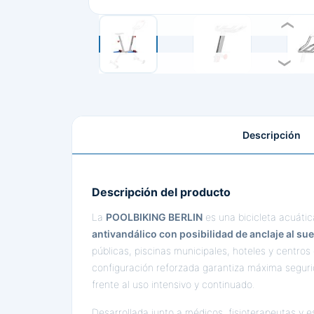
Descripción
Descripción del producto
La
POOLBIKING BERLIN
es una bicicleta acuátic
antivandálico con posibilidad de anclaje al sue
públicas, piscinas municipales, hoteles y centros 
configuración reforzada garantiza máxima segurid
frente al uso intensivo y continuado.
Desarrollada junto a médicos, fisioterapeutas y 