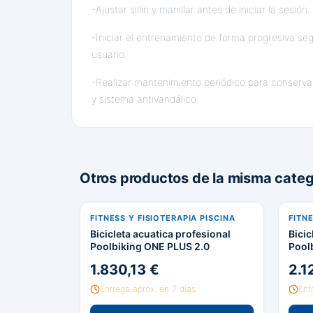
-Ajustar sillín y manillar antes de iniciar la sesión.
-Iniciar el entrenamiento de forma progresiva seg
usuario.
-Realizar mantenimiento periódico para conserva
y sistema antivandálico.
Otros productos de la misma categ
FITNESS Y FISIOTERAPIA PISCINA
FITNE
Bicicleta acuatica profesional
Bicic
Poolbiking ONE PLUS 2.0
Pool
1.830,13 €
2.1
Entrega aprox. en 7 días
Ent