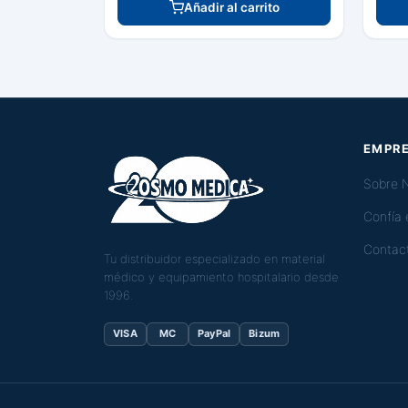
Añadir al carrito
EMPR
Sobre 
Confía
Contac
Tu distribuidor especializado en material
médico y equipamiento hospitalario desde
1996.
VISA
MC
PayPal
Bizum