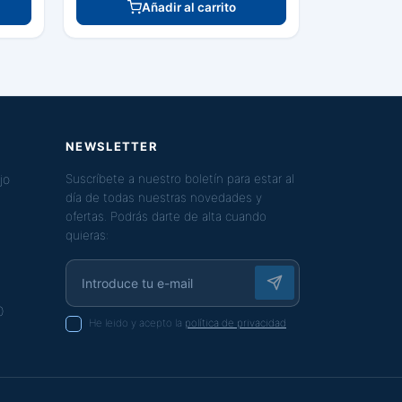
Añadir al carrito
NEWSLETTER
jo
Suscríbete a nuestro boletín para estar al
día de todas nuestras novedades y
ofertas. Podrás darte de alta cuando
quieras:
0
He leido y acepto la
política de privacidad