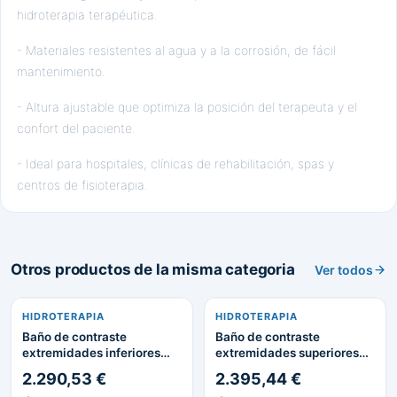
hidroterapia terapéutica.
- Materiales resistentes al agua y a la corrosión, de fácil
mantenimiento.
- Altura ajustable que optimiza la posición del terapeuta y el
confort del paciente.
- Ideal para hospitales, clínicas de rehabilitación, spas y
centros de fisioterapia.
Otros productos de la misma categoria
Ver todos
HIDROTERAPIA
HIDROTERAPIA
Baño de contraste
Baño de contraste
extremidades inferiores
extremidades superiores
con termómetro
con termómetro
2.290,53 €
2.395,44 €