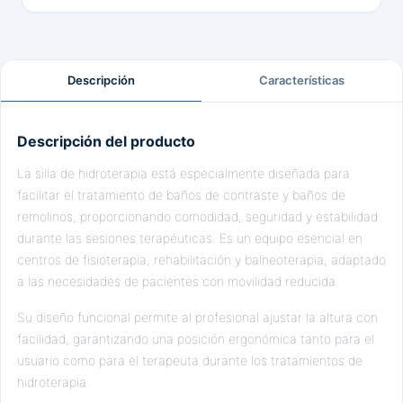
Descripción
Características
Descripción del producto
La silla de hidroterapia está especialmente diseñada para
facilitar el tratamiento de baños de contraste y baños de
remolinos, proporcionando comodidad, seguridad y estabilidad
durante las sesiones terapéuticas. Es un equipo esencial en
centros de fisioterapia, rehabilitación y balneoterapia, adaptado
a las necesidades de pacientes con movilidad reducida.
Su diseño funcional permite al profesional ajustar la altura con
facilidad, garantizando una posición ergonómica tanto para el
usuario como para el terapeuta durante los tratamientos de
hidroterapia.