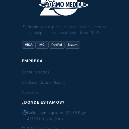
Tu distribuidor especializado en material médico
y equipamiento hospitalario desde 1996.
VISA
MC
PayPal
Bizum
EMPRESA
Sobre Nosotros
Confía en Cosmo Médica
Contacto
¿DÓNDE ESTAMOS?
Calle Juan Izquierdo 53-55 Bajo
46160 Lliria València
Tlf:
962 798 292