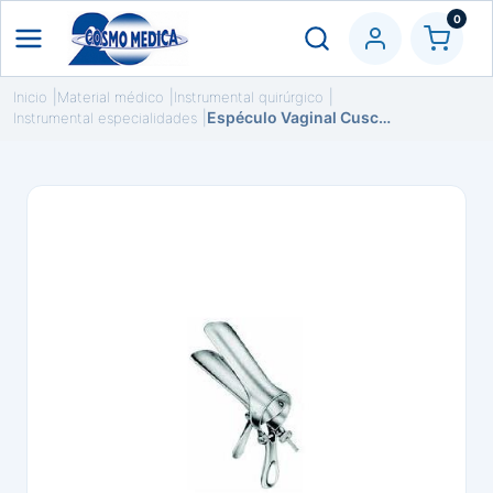
0
Inicio
Material médico
Instrumental quirúrgico
Espéculo Vaginal Cusco 125x37 mm
Instrumental especialidades