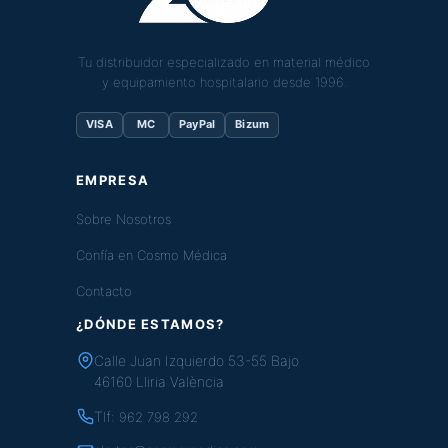
Tu distribuidor especializado en material médico
y equipamiento hospitalario desde 1996.
VISA
MC
PayPal
Bizum
EMPRESA
Sobre Nosotros
Confía en Cosmo Médica
Contacto
¿DÓNDE ESTAMOS?
Calle Juan Izquierdo 53-55 Bajo
46160 Lliria València
Tlf:
962 798 292