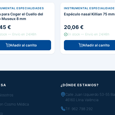
RUMENTAL ESPECIALIDADES
INSTRUMENTAL ESPECIALIDADE
 para Coger el Cuello del
Espéculo nasal Killian 75 mm
o Museux 8 mm
45 €
20,06 €
stock — Envío en 24/48h
En stock — Envío en 24/48h
Añadir al carrito
Añadir al carrito
ESA
¿DÓNDE ESTAMOS?
Calle Juan Izquierdo 53-55 Ba
Nosotros
46160 Lliria València
 en Cosmo Médica
Tlf:
962 798 292
to