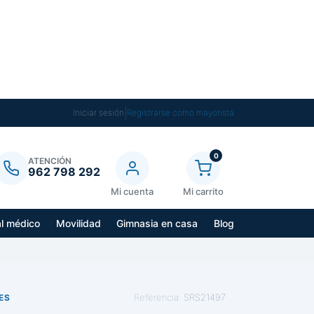
|
Iniciar sesión
Registrarse como mayorista
0
ATENCIÓN
962 798 292
Mi cuenta
Mi carrito
al médico
Movilidad
Gimnasia en casa
Blog
Referencia:
SRS21497
ES