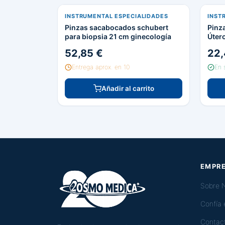
INSTRUMENTAL ESPECIALIDADES
INST
Pinzas sacabocados schubert
Pinza
para biopsia 21 cm ginecología
Úter
52,85 €
22,
Entrega aprox. en 10
En 
Añadir al carrito
EMPR
Sobre 
Confía
Contac