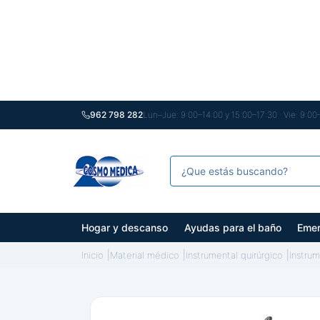
962 798 282
Lun–Jue: 9:00–14:00 y 15:00–17:30 · Vie: 9:00
Hogar y descanso
Ayudas para el baño
Emer
Inicio
Material médico
Instrumental quirúrgico
Instru