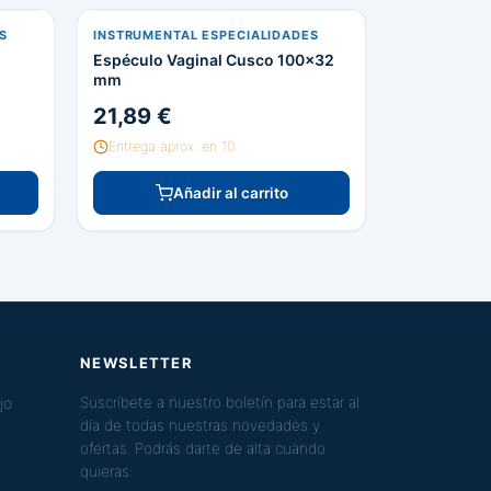
S
INSTRUMENTAL ESPECIALIDADES
Espéculo Vaginal Cusco 100x32
mm
21,89 €
Entrega aprox. en 10
Añadir al carrito
NEWSLETTER
jo
Suscríbete a nuestro boletín para estar al
día de todas nuestras novedades y
ofertas. Podrás darte de alta cuando
quieras: