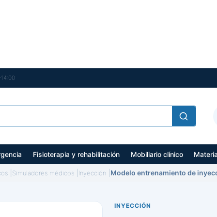
–14:00
gencia
Fisioterapia y rehabilitación
Mobiliario clínico
Materi
Modelo entrenamiento de inyecc
cos
Simuladores médicos
Inyección
INYECCIÓN