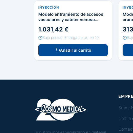
INYECCIÓN
INYE
Modelo entramiento de accesos
Mode
vasculares y cateter venoso
cran
central
1.031,42 €
313
Bajo pedido, Entrega aprox. en 10
Baj
Añadir al carrito
EMPR
Sobre 
Confía
Contac
Tu distribuidor especializado en material