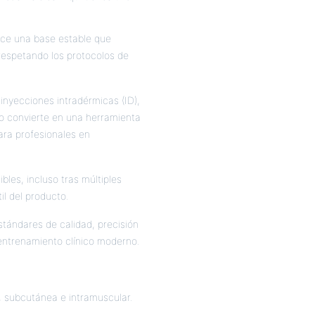
rece una base estable que
 respetando los protocolos de
 inyecciones intradérmicas (ID),
lo convierte en una herramienta
para profesionales en
bles, incluso tras múltiples
il del producto.
stándares de calidad, precisión
 entrenamiento clínico moderno.
, subcutánea e intramuscular.