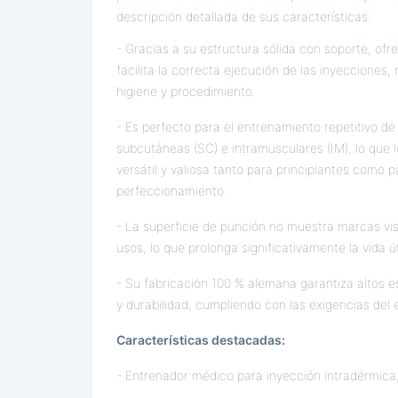
descripción detallada de sus características:
- Gracias a su estructura sólida con soporte, of
facilita la correcta ejecución de las inyecciones,
higiene y procedimiento.
- Es perfecto para el entrenamiento repetitivo de
subcutáneas (SC) e intramusculares (IM), lo que 
versátil y valiosa tanto para principiantes como 
perfeccionamiento.
- La superficie de punción no muestra marcas visi
usos, lo que prolonga significativamente la vida út
- Su fabricación 100 % alemana garantiza altos e
y durabilidad, cumpliendo con las exigencias del
Características destacadas:
- Entrenador médico para inyección intradérmica