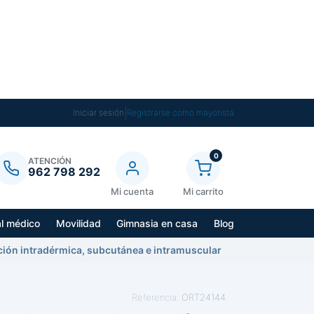
|
Iniciar sesión
Registrarse como mayorista
0
ATENCIÓN
962 798 292
Mi cuenta
Mi carrito
al médico
Movilidad
Gimnasia en casa
Blog
ión intradérmica, subcutánea e intramuscular
Referencia:
ORT24144