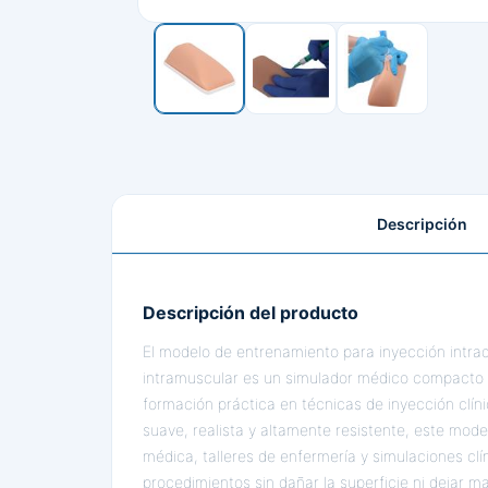
Descripción
Descripción del producto
El modelo de entrenamiento para inyección intr
intramuscular es un simulador médico compacto y
formación práctica en técnicas de inyección clín
suave, realista y altamente resistente, este mod
médica, talleres de enfermería y simulaciones clín
procedimientos sin dañar la superficie ni dejar ma