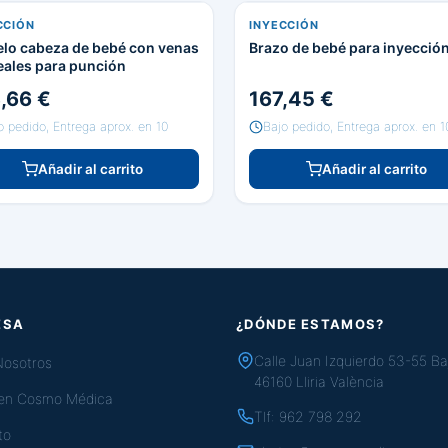
CCIÓN
INYECCIÓN
lo cabeza de bebé con venas
Brazo de bebé para inyecció
eales para punción
,66 €
167,45 €
o pedido, Entrega aprox. en 10
Bajo pedido, Entrega aprox. en 1
Añadir al carrito
Añadir al carrito
ESA
¿DÓNDE ESTAMOS?
Calle Juan Izquierdo 53-55 Ba
Nosotros
46160 Lliria València
 en Cosmo Médica
Tlf:
962 798 292
to