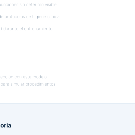
unciones sin deterioro visible.
e protocolos de higiene clínica.
ad durante el entrenamiento.
nyección con este modelo
o para simular procedimientos
oria