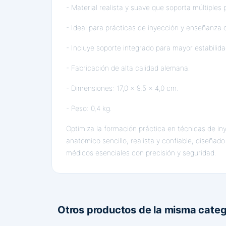
- Material realista y suave que soporta múltiples p
- Ideal para prácticas de inyección y enseñanza d
- Incluye soporte integrado para mayor estabilid
- Fabricación de alta calidad alemana.
- Dimensiones: 17,0 x 9,5 x 4,0 cm.
- Peso: 0,4 kg.
Optimiza la formación práctica en técnicas de i
anatómico sencillo, realista y confiable, diseñad
médicos esenciales con precisión y seguridad.
Otros productos de la misma categ