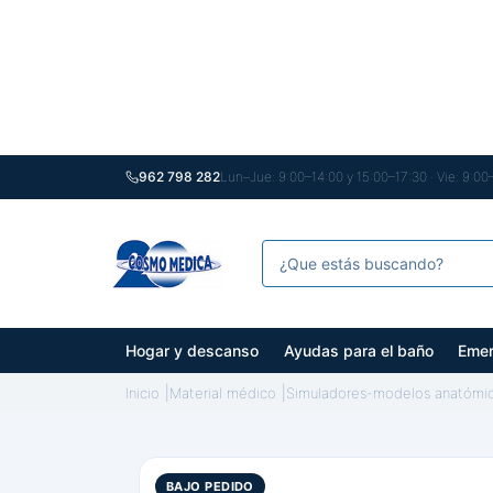
962 798 282
Lun–Jue: 9:00–14:00 y 15:00–17:30 · Vie: 9:00
Hogar y descanso
Ayudas para el baño
Emer
Inicio
Material médico
Simuladores-modelos anatómi
BAJO PEDIDO