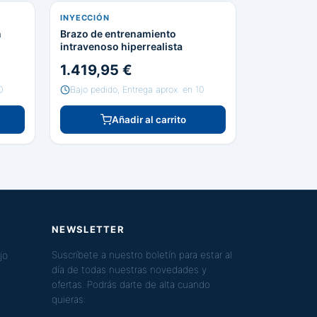
INYECCIÓN
n
Brazo de entrenamiento
intravenoso hiperrealista
1.419,95 €
0
Bajo pedido, Entrega aprox. en 10
Añadir al carrito
NEWSLETTER
jo
Suscríbete a nuestro boletín para estar al
día de todas nuestras novedades y
ofertas. Podrás darte de alta cuando
quieras: