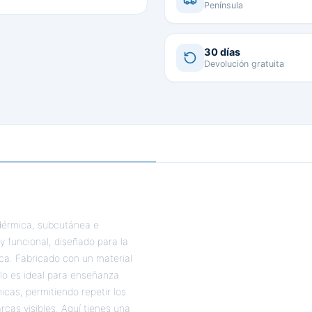
Península
30 días
Devolución gratuita
adérmica, subcutánea e
 funcional, diseñado para la
ica. Fabricado con un material
elo es ideal para enseñanza
icas, permitiendo repetir los
rcas visibles. Aquí tienes una