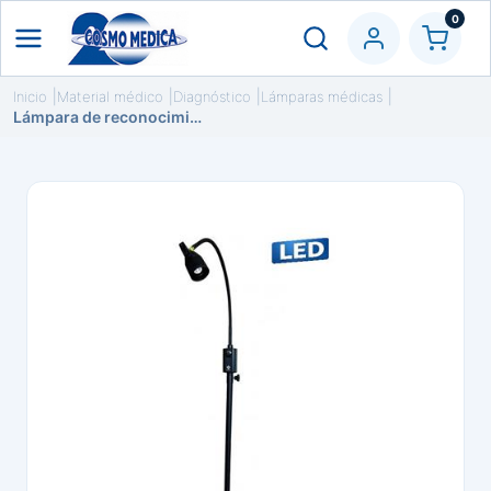
0
Inicio
Material médico
Diagnóstico
Lámparas médicas
Lámpara de reconocimiento LED con pie rodable, color negro