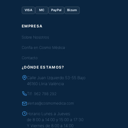
VISA
MC
PayPal
Bizum
EMPRESA
Sobre Nosotros
Confía en Cosmo Médica
Contacto
¿DÓNDE ESTAMOS?
Calle Juan Izquierdo 53-55 Bajo
46160 Lliria València
Tlf:
962 798 292
alertas@cosmomedica.com
Horario Lunes a Jueves:
de 8:00 a 14:00 y 15:00 a 17:30
Y Viernes de 8:00 a 14:00