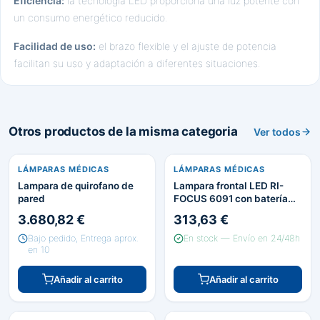
Eficiencia:
la tecnología LED proporciona una luz potente con
un consumo energético reducido.
Facilidad de uso:
el brazo flexible y el ajuste de potencia
facilitan su uso y adaptación a diferentes situaciones.
Otros productos de la misma categoria
Ver todos
LÁMPARAS MÉDICAS
LÁMPARAS MÉDICAS
Lampara de quirofano de
Lampara frontal LED RI-
pared
FOCUS 6091 con batería
recargable y cargador
3.680,82 €
313,63 €
Bajo pedido, Entrega aprox.
En stock — Envío en 24/48h
en 10
Añadir al carrito
Añadir al carrito