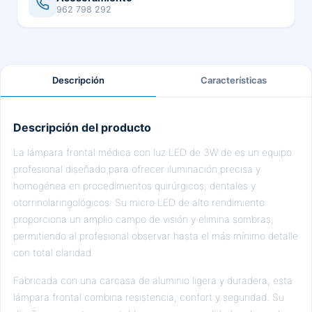
962 798 292
Descripción
Características
Descripción del producto
La lámpara frontal médica con luz LED de 3W de es un equipo
profesional diseñado para ofrecer iluminación precisa y
homogénea en procedimientos quirúrgicos, dentales y
otorrinolaringológicos. Su micro LED de alto rendimiento
proporciona un amplio campo de visión y elimina sombras,
permitiendo al profesional observar hasta el más mínimo detalle
con total claridad.
Fabricada con una carcasa de aluminio ligera y duradera, esta
lámpara frontal combina resistencia, confort y seguridad. Su