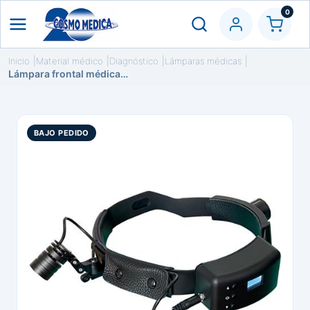
0
Inicio
Material médico
Diagnóstico
Lámparas médicas
Lámpara frontal médica con luz LED de 3W
BAJO PEDIDO