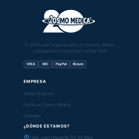
Tu distribuidor especializado en material médico
y equipamiento hospitalario desde 1996.
VISA
MC
PayPal
Bizum
EMPRESA
Sobre Nosotros
Confía en Cosmo Médica
Contacto
¿DÓNDE ESTAMOS?
Calle Juan Izquierdo 53-55 Bajo