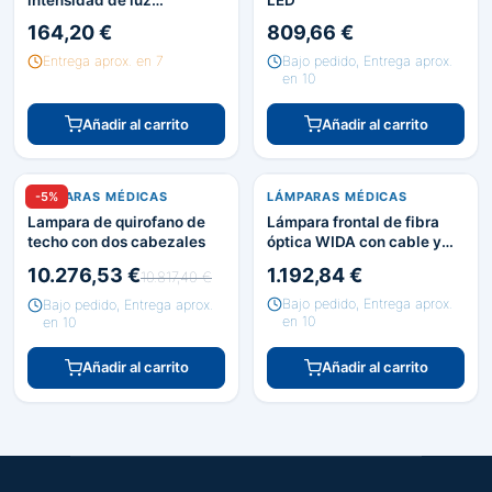
intensidad de luz
LED
regulable. Base 5 ruedas
164,20 €
809,66 €
Entrega aprox. en 7
Bajo pedido, Entrega aprox.
en 10
Añadir al carrito
Añadir al carrito
LÁMPARAS MÉDICAS
-5%
LÁMPARAS MÉDICAS
Lampara de quirofano de
Lámpara frontal de fibra
techo con dos cabezales
óptica WIDA con cable y
fuente de luz. Elegir
10.276,53 €
1.192,84 €
10.817,40 €
modelo
Bajo pedido, Entrega aprox.
Bajo pedido, Entrega aprox.
en 10
en 10
Añadir al carrito
Añadir al carrito