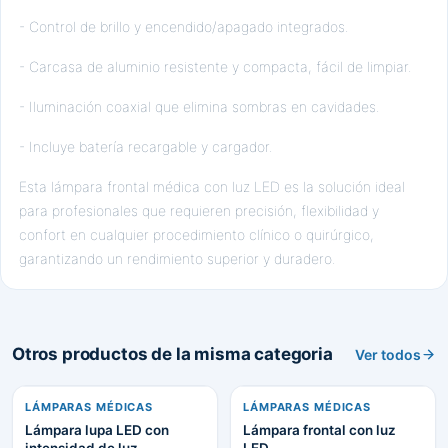
- Control de brillo y encendido/apagado integrados.
- Carcasa de aluminio resistente y compacta, fácil de limpiar.
- Iluminación coaxial que elimina sombras en cavidades.
- Incluye batería recargable y cargador.
Esta lámpara frontal médica con luz LED es la solución ideal
para profesionales que requieren precisión, flexibilidad y
confort en cualquier procedimiento clínico o quirúrgico,
garantizando un rendimiento superior y duradero.
Otros productos de la misma categoria
Ver todos
LÁMPARAS MÉDICAS
LÁMPARAS MÉDICAS
Lámpara lupa LED con
Lámpara frontal con luz