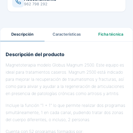
962 798 292
Descripción
Características
Ficha técnica
Descripción del producto
Magnetoterapia modelo Globus Magnum 2500. Este equipo es
ideal para tratamientos caseros. Magnum 2500 está indicado
para mejorar la recuperación de traumatismos y fracturas, así
como para aliviar y ayudar a la regeneración de articulaciones
en presencia de patologías crónicas como artrosis y artritis.
Incluye la función "1 + 1" lo que permite realizar dos programas
simultáneamente, 1 en cada canal, pudiendo tratar dos zonas
del cuerpo diferentes, o incluso, 2 personas.
Cuenta con 52 programas formados por: