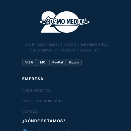
Tu distribuidor especializado en material médico
y equipamiento hospitalario desde 1996.
VISA
MC
PayPal
Bizum
EMPRESA
Sobre Nosotros
Confía en Cosmo Médica
Contacto
¿DÓNDE ESTAMOS?