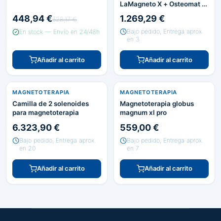
LaMagneto X + Osteomat I-
Tech Medical
448,94 €
1.269,29 €
528,17 €
Bajo pedido, Entrega aprox.
En stock — Envío en 24/48h
en 3
Añadir al carrito
Añadir al carrito
MAGNETOTERAPIA
MAGNETOTERAPIA
Camilla de 2 solenoides
Magnetoterapia globus
para magnetoterapia
magnum xl pro
6.323,90 €
559,00 €
Bajo pedido, Entrega aprox.
Bajo pedido, Entrega aprox.
en 20
en 7
Añadir al carrito
Añadir al carrito