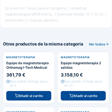
Se sirve con 1 bolso para el transporte, 1 unidad de
magnetoterapia MAGNUM XL, 1 solenoide flexible 35 x 10 cm, 1
alimentador y 1 manual operativo.
Otros productos de la misma categoria
Ver todos
MAGNETOTERAPIA
MAGNETOTERAPIA
Equipo de magnetoterapia
Equipo magnetoterapia 2
Orthomag I-Tech Medical
salidas
361,79 €
3.158,10 €
Bajo pedido, Entrega aprox.
Bajo pedido, Entrega aprox.
en 3
en 20
Añadir al carrito
Añadir al carrito