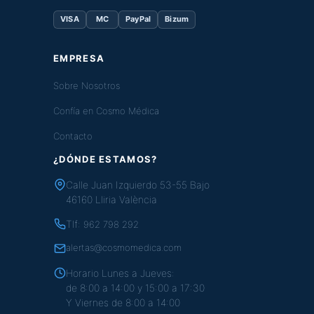
VISA
MC
PayPal
Bizum
EMPRESA
Sobre Nosotros
Confía en Cosmo Médica
Contacto
¿DÓNDE ESTAMOS?
Calle Juan Izquierdo 53-55 Bajo
46160 Lliria València
Tlf:
962 798 292
alertas@cosmomedica.com
Horario Lunes a Jueves:
de 8:00 a 14:00 y 15:00 a 17:30
Y Viernes de 8:00 a 14:00