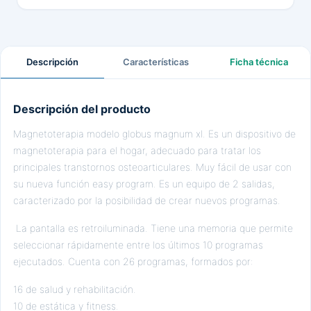
Descripción
Características
Ficha técnica
Descripción del producto
Magnetoterapia modelo globus magnum xl. Es un dispositivo de
magnetoterapia para el hogar, adecuado para tratar los
principales transtornos osteoarticulares. Muy fácil de usar con
su nueva función easy program. Es un equipo de 2 salidas,
caracterizado por la posibilidad de crear nuevos programas.
La pantalla es retroiluminada. Tiene una memoria que permite
seleccionar rápidamente entre los últimos 10 programas
ejecutados. Cuenta con 26 programas, formados por:
16 de salud y rehabilitación.
10 de estática y fitness.