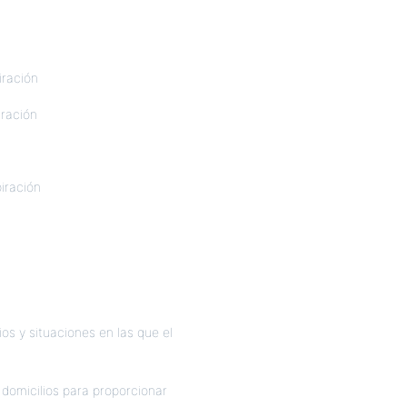
iración
iración
iración
os y situaciones en las que el
y domicilios para proporcionar