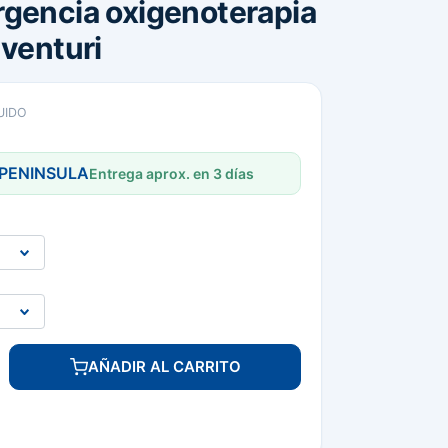
gencia oxigenoterapia
 venturi
UIDO
 PENINSULA
Entrega aprox. en 3 días
AÑADIR AL CARRITO