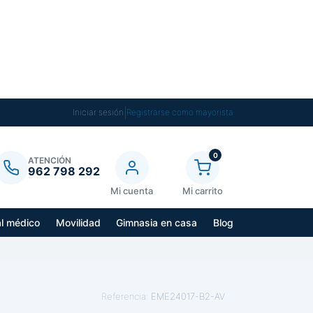
|
Iniciar sesión
Registrarse como mayorista
0
ATENCIÓN
962 798 292
Mi cuenta
Mi carrito
al médico
Movilidad
Gimnasia en casa
Blog
Referencia:
EME24017-B2-AV