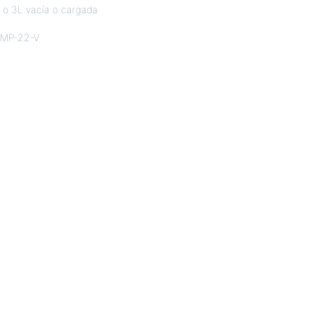
L o 3L vacía o cargada
2 MP-22-V