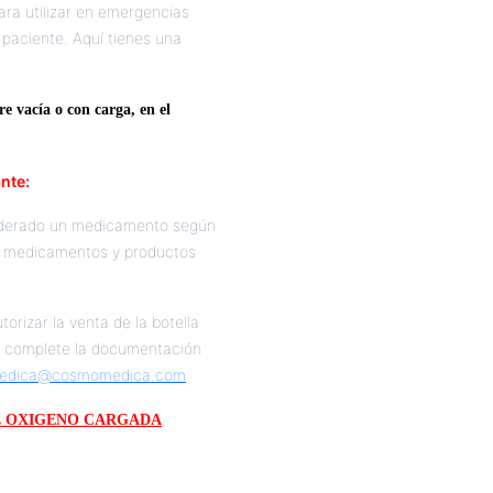
ara utilizar en emergencias
n paciente. Aquí tienes una
re vacía o con carga, en el
nte:
siderado un medicamento según
os medicamentos y productos
orizar la venta de la botella
vo complete la documentación
edica@cosmomedica.com
E OXIGENO CARGADA