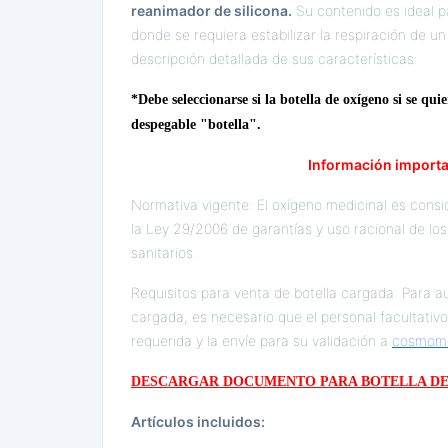
reanimador de silicona.
Su contenido es ideal p
donde se requiera estabilizar la respiración de u
descripción detallada de sus características:
*Debe seleccionarse si la botella de oxígeno si se quie
despegable "botella".
Información importa
Normativa vigente: El oxígeno medicinal es con
la Ley 29/2006 de garantías y uso racional de l
sanitarios.
Requisitos para venta de botella cargada: Para aut
cargada, es necesario que el personal facultati
requerida y la envíe para su validación a
cosmom
DESCARGAR DOCUMENTO PARA BOTELLA D
Artículos incluidos: