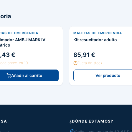
oria
TAS DE EMERGENCIA
MALETAS DE EMERGENCIA
imador AMBU MARK IV
Kit resucitador adulto
trico
,43 €
85,91 €
rega aprox. en 10
Fuera de stock
Añadir al carrito
Ver producto
ESA
¿DÓNDE ESTAMOS?
Calle Juan Izquierdo 53-55 Ba