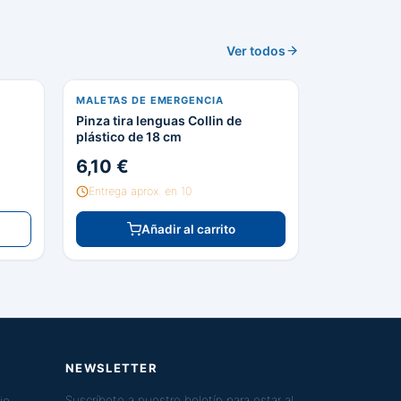
Ver todos
MALETAS DE EMERGENCIA
Pinza tira lenguas Collin de
plástico de 18 cm
6,10 €
Entrega aprox. en 10
Añadir al carrito
NEWSLETTER
jo
Suscríbete a nuestro boletín para estar al