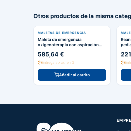
Otros productos de la misma categ
MALETAS DE EMERGENCIA
MALE
Maleta de emergencia
Rean
oxigenoterapia con aspiración
pedia
manual
585,64 €
221
Entrega aprox. en 3
Ent
Añadir al carrito
EMPR