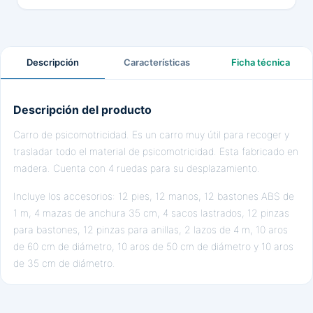
Descripción
Características
Ficha técnica
Descripción del producto
Carro de psicomotricidad. Es un carro muy útil para recoger y
trasladar todo el material de psicomotricidad. Esta fabricado en
madera. Cuenta con 4 ruedas para su desplazamiento.
Incluye los accesorios: 12 pies, 12 manos, 12 bastones ABS de
1 m, 4 mazas de anchura 35 cm, 4 sacos lastrados, 12 pinzas
para bastones, 12 pinzas para anillas, 2 lazos de 4 m, 10 aros
de 60 cm de diámetro, 10 aros de 50 cm de diámetro y 10 aros
de 35 cm de diámetro.