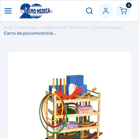
0
Inicio
Fisioterapia y rehabilitación
Mobiliario y mecanoterapia
Carro de psicomotricidad