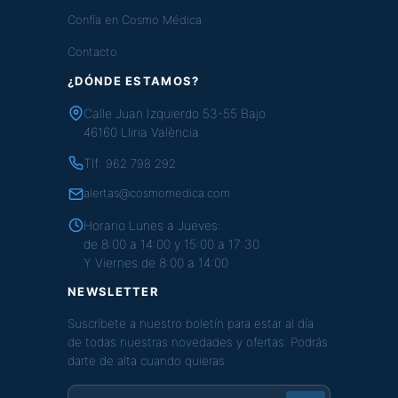
Confía en Cosmo Médica
Contacto
¿DÓNDE ESTAMOS?
Calle Juan Izquierdo 53-55 Bajo
46160 Lliria València
Tlf:
962 798 292
alertas@cosmomedica.com
Horario Lunes a Jueves:
de 8:00 a 14:00 y 15:00 a 17:30
Y Viernes de 8:00 a 14:00
NEWSLETTER
Suscríbete a nuestro boletín para estar al día
de todas nuestras novedades y ofertas. Podrás
darte de alta cuando quieras: