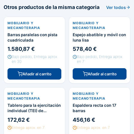
Otros productos de la misma categoria
Ver todos
MOBILIARIO Y
MOBILIARIO Y
MECANOTERAPIA
MECANOTERAPIA
Barras paralelas con pista
Espejo abatible y móvil con
cuadriculada
luna lisa
1.580,87 €
578,40 €
Bajo pedido, Entrega aprox.
Bajo pedido, Entrega aprox.
en 30
en 7
Añadir al carrito
Añadir al carrito
MOBILIARIO Y
MOBILIARIO Y
MECANOTERAPIA
MECANOTERAPIA
Tablero para la ejercitación
Espaldera recta con 17
individual (TEI) de
barras
actividades diarias
172,62 €
456,16 €
Entrega aprox. en 7
Entrega aprox. en 7