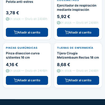
Pelota anti-estres
Ejercitador de respiración
mediante inspiración
3,78 €
5,92 €
En stock — Envío en 24/48h
En stock — Envío en 24/48h
Añadir al carrito
Añadir al carrito
PINZAS QUIRÚRGICAS
TIJERAS DE ENFERMERÍA
Pinza diseccion curva
Tijera Cirugía
s/dientes 16 cm
Metzembaum Rectas 18 cm
4,16 €
8,68 €
En stock — Envío en 24/48h
En stock — Envío en 24/48h
Añadir al carrito
Añadir al carrito