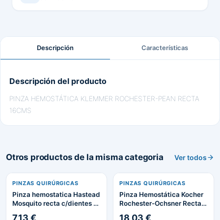
Descripción
Características
Descripción del producto
PINZA HEMOSTÁTICA KLEMMER ROCHESTER-PEAN RECTA
16CMS
Otros productos de la misma categoria
Ver todos
PINZAS QUIRÚRGICAS
PINZAS QUIRÚRGICAS
Pinza hemostatica Hastead
Pinza Hemostática Kocher
Mosquito recta c/dientes 10
Rochester-Ochsner Recta
cm
24 cm
7,13 €
18,03 €