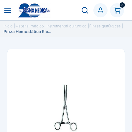
0
Inicio
Material médico
Instrumental quirúrgico
Pinzas quirúrgicas
Pinza Hemostática Klemmer Rochester-Pean Recta 16 cm