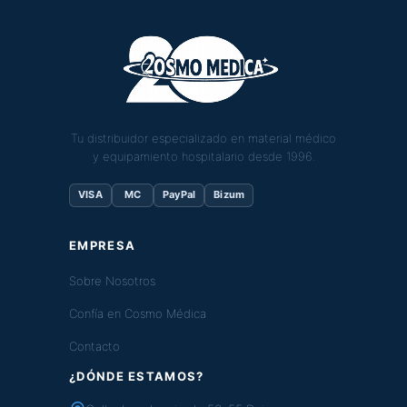
Tu distribuidor especializado en material médico
y equipamiento hospitalario desde 1996.
VISA
MC
PayPal
Bizum
EMPRESA
Sobre Nosotros
Confía en Cosmo Médica
Contacto
¿DÓNDE ESTAMOS?