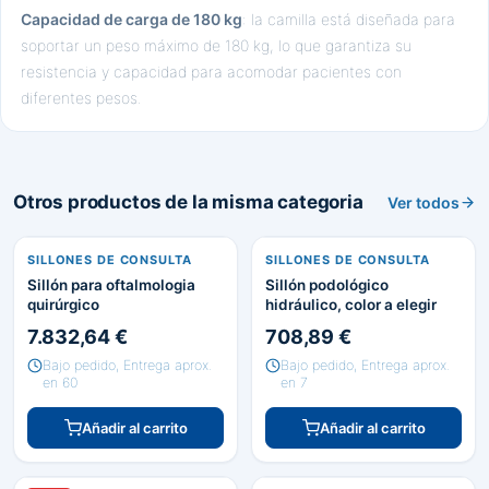
Capacidad de carga de 180 kg
: la camilla está diseñada para
soportar un peso máximo de 180 kg, lo que garantiza su
resistencia y capacidad para acomodar pacientes con
diferentes pesos.
Otros productos de la misma categoria
Ver todos
SILLONES DE CONSULTA
SILLONES DE CONSULTA
Sillón para oftalmologia
Sillón podológico
quirúrgico
hidráulico, color a elegir
7.832,64 €
708,89 €
Bajo pedido, Entrega aprox.
Bajo pedido, Entrega aprox.
en 60
en 7
Añadir al carrito
Añadir al carrito