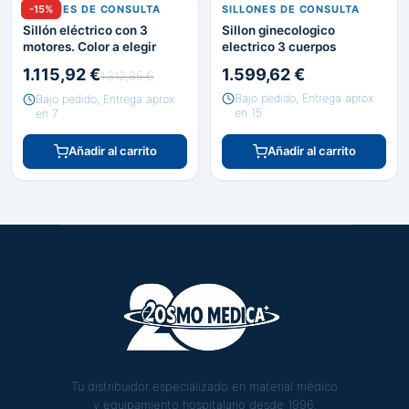
SILLONES DE CONSULTA
-15%
SILLONES DE CONSULTA
Sillón eléctrico con 3
Sillon ginecologico
motores. Color a elegir
electrico 3 cuerpos
1.115,92 €
1.599,62 €
1.312,85 €
Bajo pedido, Entrega aprox.
Bajo pedido, Entrega aprox.
en 15
en 7
Añadir al carrito
Añadir al carrito
Tu distribuidor especializado en material médico
y equipamiento hospitalario desde 1996.