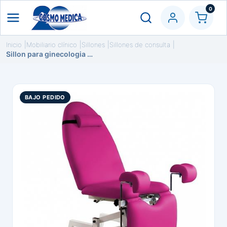
0
Inicio
Mobiliario clínico
Sillones
Sillones de consulta
Sillon para ginecologia hidraulico.
BAJO PEDIDO