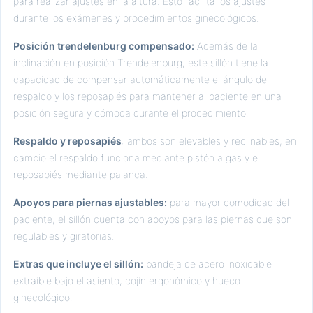
para realizar ajustes en la altura. Esto facilita los ajustes
durante los exámenes y procedimientos ginecológicos.
Posición trendelenburg compensado:
Además de la
inclinación en posición Trendelenburg, este sillón tiene la
capacidad de compensar automáticamente el ángulo del
respaldo y los reposapiés para mantener al paciente en una
posición segura y cómoda durante el procedimiento.
Respaldo y reposapiés
: ambos son elevables y reclinables, en
cambio el respaldo funciona mediante pistón a gas y el
reposapiés mediante palanca.
Apoyos para piernas ajustables:
para mayor comodidad del
paciente, el sillón cuenta con apoyos para las piernas que son
regulables y giratorias.
Extras que incluye el sillón:
bandeja de acero inoxidable
extraíble bajo el asiento, cojín ergonómico y hueco
ginecológico.