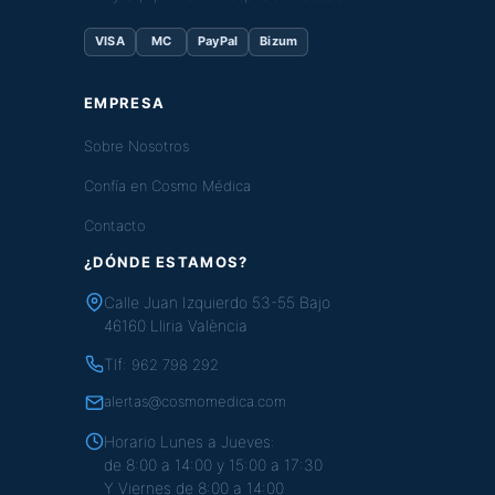
VISA
MC
PayPal
Bizum
EMPRESA
Sobre Nosotros
Confía en Cosmo Médica
Contacto
¿DÓNDE ESTAMOS?
Calle Juan Izquierdo 53-55 Bajo
46160 Lliria València
Tlf:
962 798 292
alertas@cosmomedica.com
Horario Lunes a Jueves:
de 8:00 a 14:00 y 15:00 a 17:30
Y Viernes de 8:00 a 14:00