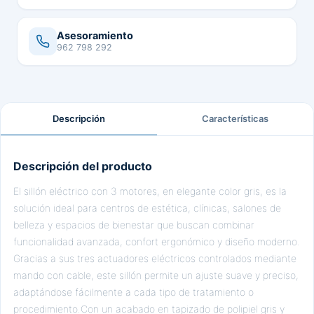
Asesoramiento
962 798 292
Descripción
Características
Descripción del producto
El sillón eléctrico con 3 motores, en elegante color gris, es la
solución ideal para centros de estética, clínicas, salones de
belleza y espacios de bienestar que buscan combinar
funcionalidad avanzada, confort ergonómico y diseño moderno.
Gracias a sus tres actuadores eléctricos controlados mediante
mando con cable, este sillón permite un ajuste suave y preciso,
adaptándose fácilmente a cada tipo de tratamiento o
procedimiento.Con un acabado en tapizado de polipiel gris y