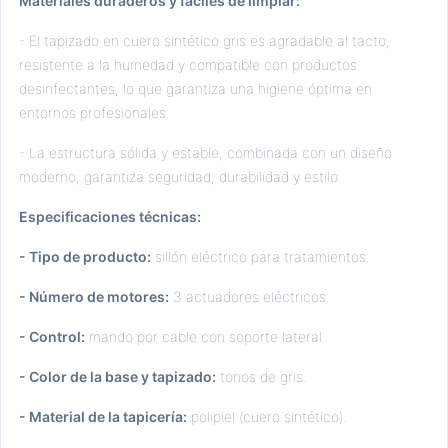
Materiales duraderos y fáciles de limpiar:
- El tapizado en cuero sintético gris es agradable al tacto,
resistente a la humedad y compatible con productos
desinfectantes, lo que garantiza una higiene óptima en
entornos profesionales.
- La estructura sólida y estable, combinada con un diseño
moderno, garantiza seguridad, durabilidad y estilo.
Especificaciones técnicas:
- Tipo de producto:
sillón eléctrico para tratamientos.
- Número de motores:
3 actuadores eléctricos.
- Control:
mando por cable con soporte lateral.
- Color de la base y tapizado:
tonos de gris.
- Material de la tapicería:
polipiel (cuero sintético).