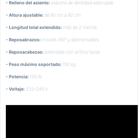
- Relleno del asiento:
espuma de densidad adecuada.
- Altura ajustable:
de 65 cm a 82 cm.
- Longitud total extendido:
más de 2 metros.
- Reposabrazos:
móviles 180° y desmontables.
- Reposacabezas:
extensible con orificio facial.
- Peso máximo soportado:
150 kg.
- Potencia:
150 W.
- Voltaje:
220–240 V.