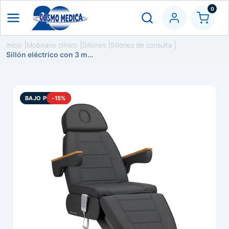
0
Inicio
Mobiliario clínico
Sillones
Sillones de consulta
Sillón eléctrico con 3 motores. Tapizado y base color gris
BAJO PEDIDO
-15%