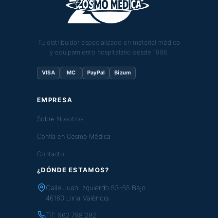
Tu distribuidor especializado en material médico
y equipamiento hospitalario desde 1996.
VISA
MC
PayPal
Bizum
EMPRESA
Sobre Nosotros
Confía en Cosmo Médica
Contacto
¿DÓNDE ESTAMOS?
Calle Juan Izquierdo 53-55 Bajo
46160 Lliria València
Tlf:
962 798 292