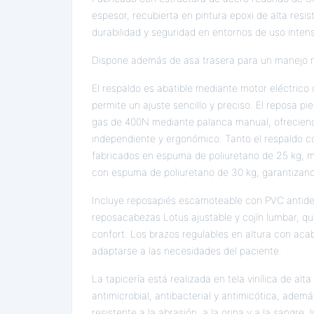
espesor, recubierta en pintura epoxi de alta resis
durabilidad y seguridad en entornos de uso intens
Dispone además de asa trasera para un manejo 
El respaldo es abatible mediante motor eléctrico
permite un ajuste sencillo y preciso. El reposa p
gas de 400N mediante palanca manual, ofrecien
independiente y ergonómico. Tanto el respaldo c
fabricados en espuma de poliuretano de 25 kg, m
con espuma de poliuretano de 30 kg, garantizan
Incluye reposapiés escamoteable con PVC antides
reposacabezas Lotus ajustable y cojín lumbar, q
confort. Los brazos regulables en altura con a
adaptarse a las necesidades del paciente.
La tapicería está realizada en tela vinílica de alt
antimicrobial, antibacterial y antimicótica, ademá
resistente a la abrasión, a la orina y a la sangre,