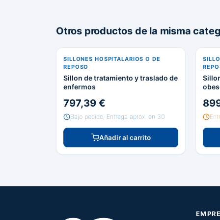
Otros productos de la misma categ
SILLONES HOSPITALARIOS O DE
SILL
REPOSO
REPO
Sillon de tratamiento y traslado de
Sill
enfermos
obes
797,39 €
899
Bajo pedido, Entrega aprox. en 30
Ent
Añadir al carrito
EMPR