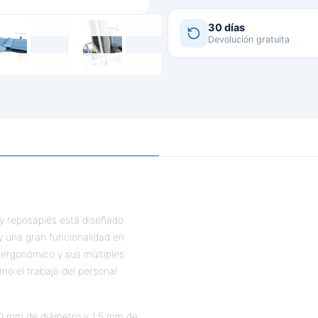
30 días
Devolución gratuita
s y reposapiés está diseñado
y una gran funcionalidad en
o ergonómico y sus múltiples
omo el trabajo del personal
30 mm de diámetro y 1,5 mm de