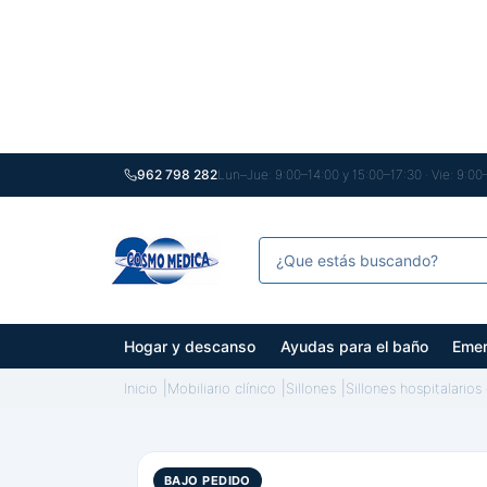
962 798 282
Lun–Jue: 9:00–14:00 y 15:00–17:30 · Vie: 9:00
Hogar y descanso
Ayudas para el baño
Emer
Inicio
Mobiliario clínico
Sillones
Sillones hospitalario
BAJO PEDIDO