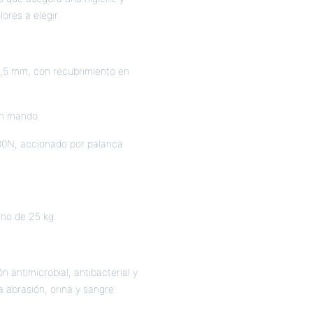
ores a elegir.
1,5 mm, con recubrimiento en
on mando.
400N, accionado por palanca
ano de 25 kg.
ón antimicrobial, antibacterial y
la abrasión, orina y sangre.