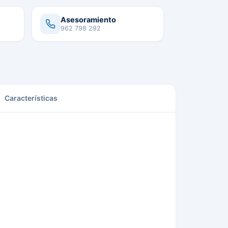
Asesoramiento
962 798 292
Características