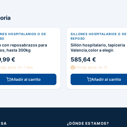
oria
ONES HOSPITALARIOS O DE
SILLONES HOSPITALARIOS O DE
SO
REPOSO
on con reposabrazos para
Sillón hospitalario, tapiceria
os, hasta 300kg
Valencia,color a elegir.
,99 €
585,64 €
rega aprox. en 7 días
Entrega aprox. en 15
Añadir al carrito
Añadir al carrito
ESA
¿DÓNDE ESTAMOS?