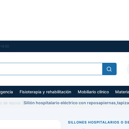
–14:00
gencia
Fisioterapia y rehabilitación
Mobiliario clínico
Materi
Sillón hospitalario eléctrico con reposapiernas,tapiz
s o de reposo
SILLONES HOSPITALARIOS O D