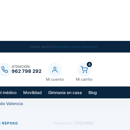
|
Iniciar sesión
Registrarse como mayorista
0
ATENCIÓN
962 798 292
Mi cuenta
Mi carrito
al médico
Movilidad
Gimnasia en casa
Blog
ado Valencia
Referencia:
COS24660
E REPOSO