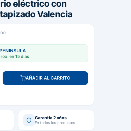
ario eléctrico con
tapizado Valencia
IDO
 PENINSULA
rox. en 15 días
AÑADIR AL CARRITO
Garantía 2 años
En todos los productos