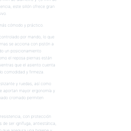
tencia, este sillón ofrece gran
ivo.
más cómodo y práctico.
 controlado por mando, lo que
iernas se acciona con pistón a
do un posicionamiento
omo el reposa piernas están
ientras que el asiento cuenta
do comodidad y firmeza.
lizante y ruedas, así como
ue aportan mayor ergonomía y
cabado cromado permiten
a resistencia, con protección
s de ser ignífuga, antiestática,
 lo que asegura una higiene y