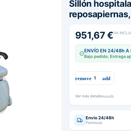
Sillón hospital
reposapiernas,
951,67 €
IVA INCLU
ENVÍO EN 24/48h A
Bajo pedido, Entrega ap
south
Ver más detalles
Envío 24/48h
Península