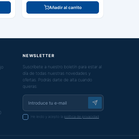
Añadir al carrito
NEWSLETTER
jo
Suscríbete a nuestro boletín para estar al
día de todas nuestras novedades y
ofertas. Podrás darte de alta cuando
quieras:
0
He leido y acepto la
política de privacidad