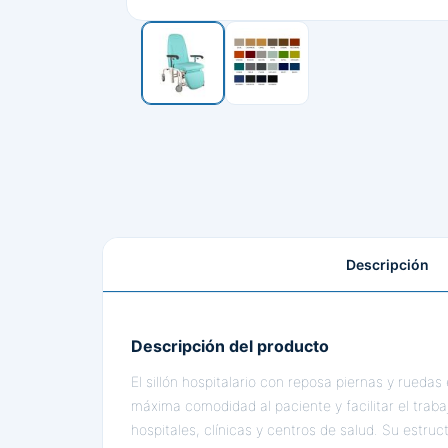
Descripción
Descripción del producto
El sillón hospitalario con reposa piernas y rueda
máxima comodidad al paciente y facilitar el trabaj
hospitales, clínicas y centros de salud. Su estruc