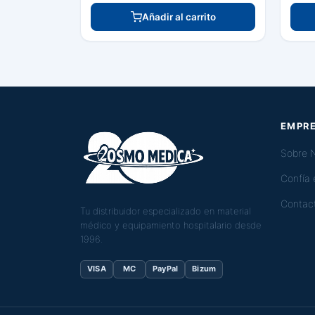
Añadir al carrito
EMPR
Sobre 
Confía
Contac
Tu distribuidor especializado en material
médico y equipamiento hospitalario desde
1996.
VISA
MC
PayPal
Bizum