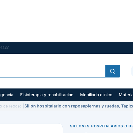
–14:00
gencia
Fisioterapia y rehabilitación
Mobiliario clínico
Materi
Sillón hospitalario con reposapiernas y ruedas, Tapiza
s o de reposo
SILLONES HOSPITALARIOS O D