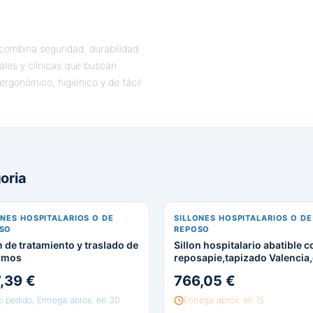
s combina seguridad, durabilidad
tales y clínicas que buscan
ergonómico, higiénico y de fácil
oria
ONES HOSPITALARIOS O DE
SILLONES HOSPITALARIOS O DE
SO
REPOSO
n de tratamiento y traslado de
Sillon hospitalario abatible c
rmos
reposapie,tapizado Valencia,
a elegir
,39 €
766,05 €
o pedido, Entrega aprox. en 30
Entrega aprox. en 15