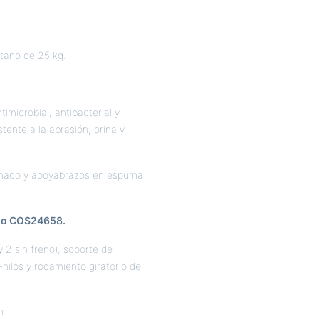
tano de 25 kg.
timicrobial, antibacterial y
stente a la abrasión, orina y
omado y apoyabrazos en espuma
elo COS24658.
2 sin freno), soporte de
-hilos y rodamiento giratorio de
n.