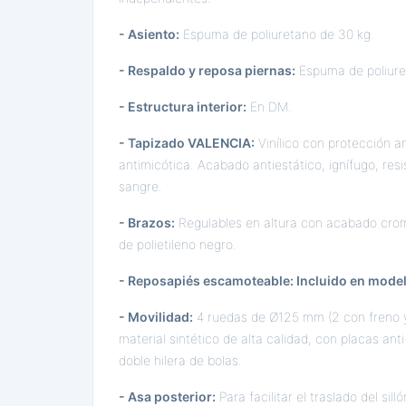
- Asiento:
Espuma de poliuretano de 30 kg.
- Respaldo y reposa piernas:
Espuma de poliure
- Estructura interior:
En DM.
- Tapizado VALENCIA:
Vinílico con protección an
antimicótica. Acabado antiestático, ignífugo, resi
sangre.
- Brazos:
Regulables en altura con acabado cr
de polietileno negro.
- Reposapiés escamoteable: Incluido en mod
- Movilidad:
4 ruedas de Ø125 mm (2 con freno y 
material sintético de alta calidad, con placas anti
doble hilera de bolas.
- Asa posterior:
Para facilitar el traslado del silló