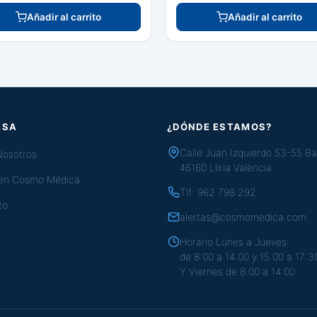
Añadir al carrito
Añadir al carrito
ESA
¿DÓNDE ESTAMOS?
Calle Juan Izquierdo 53-55 Ba
Nosotros
46160 Lliria València
 en Cosmo Médica
Tlf:
962 798 292
to
alertas@cosmomedica.com
Horario Lunes a Jueves:
de 8:00 a 14:00 y 15:00 a 17:3
Y Viernes de 8:00 a 14:00