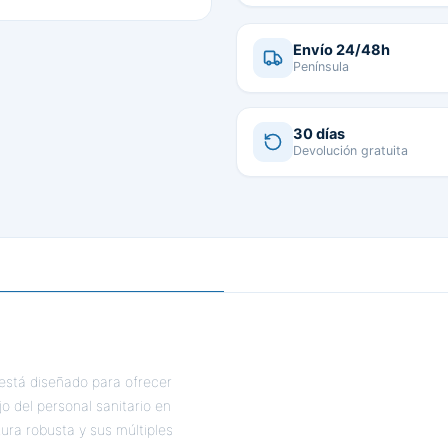
Envío 24/48h
Península
30 días
Devolución gratuita
s está diseñado para ofrecer
o del personal sanitario en
tura robusta y sus múltiples