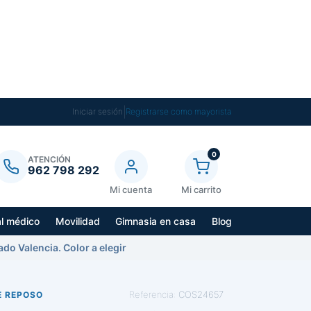
|
Iniciar sesión
Registrarse como mayorista
0
ATENCIÓN
962 798 292
Mi cuenta
Mi carrito
al médico
Movilidad
Gimnasia en casa
Blog
do Valencia. Color a elegir
Referencia:
COS24657
E REPOSO