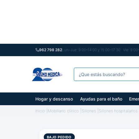
962 798 282
Lun–Jue: 9:00–14:00 y 15:00–17:30 · Vie: 9:00
Hogar y descanso
Ayudas para el baño
Emer
Inicio
Mobiliario clínico
Sillones
Sillones hospitalario
BAJO PEDIDO