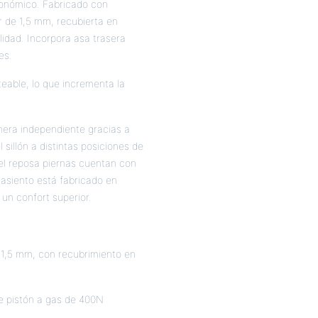
rgonómico. Fabricado con
 de 1,5 mm, recubierta en
lidad. Incorpora asa trasera
es.
able, lo que incrementa la
nera independiente gracias a
sillón a distintas posiciones de
el reposa piernas cuentan con
asiento está fabricado en
un confort superior.
1,5 mm, con recubrimiento en
e pistón a gas de 400N