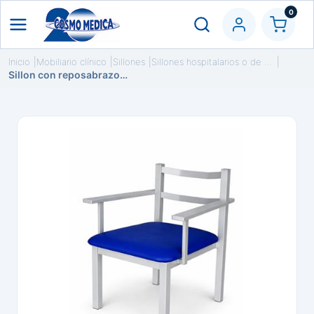
0
Inicio
Mobiliario clínico
Sillones
Sillones hospitalarios o de reposo
Sillon con reposabrazos para paciente obeso,hasta 400kg