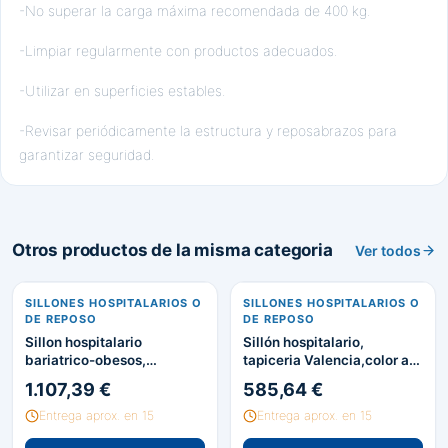
-No superar la carga máxima recomendada de 400 kg.
-Limpiar regularmente con productos adecuados.
-Utilizar en superficies estables.
-Revisar periódicamente la estructura y reposabrazos para
garantizar seguridad.
Otros productos de la misma categoria
Ver todos
SILLONES HOSPITALARIOS O
SILLONES HOSPITALARIOS O
DE REPOSO
DE REPOSO
Sillon hospitalario
Sillón hospitalario,
bariatrico-obesos,
tapiceria Valencia,color a
tapizado Valencia, color a
elegir.
1.107,39 €
585,64 €
elegir
Entrega aprox. en 15
Entrega aprox. en 15