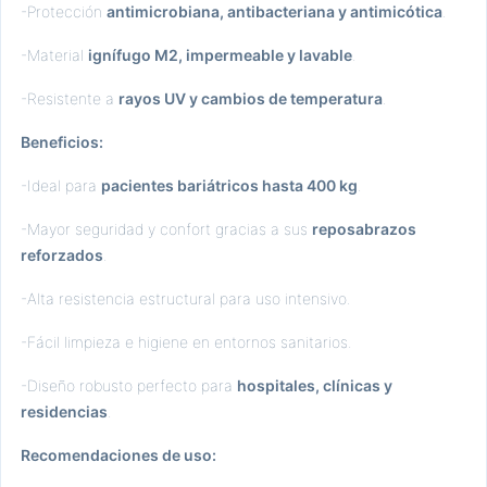
-Protección
antimicrobiana, antibacteriana y antimicótica
.
-Material
ignífugo M2, impermeable y lavable
.
-Resistente a
rayos UV y cambios de temperatura
.
Beneficios:
-Ideal para
pacientes bariátricos hasta 400 kg
.
-Mayor seguridad y confort gracias a sus
reposabrazos
reforzados
.
-Alta resistencia estructural para uso intensivo.
-Fácil limpieza e higiene en entornos sanitarios.
-Diseño robusto perfecto para
hospitales, clínicas y
residencias
.
Recomendaciones de uso: