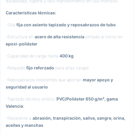
durabilidad, higiene y fácil mantenimiento en uso intensivo.
Características técnicas:
-Silla
fija con asiento tapizado y reposabrazos de tubo
.
-Estructura en
acero de alta resistencia
pintado al horno en
epoxi-poliéster
.
-Capacidad de carga hasta
400 kg
.
-Respaldo
fijo reforzado
para altas cargas.
-Reposabrazos resistentes que aportan
mayor apoyo y
seguridad al usuario
.
-Tapizado técnico vinílico (
PVC/Poliéster 650 g/m², gama
Valencia
).
-Resistente a
abrasión, transpiración, saliva, sangre, orina,
aceites y manchas
.