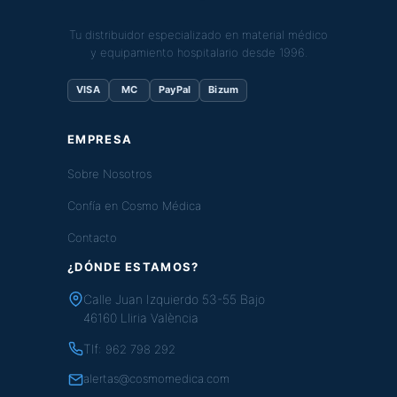
Tu distribuidor especializado en material médico
y equipamiento hospitalario desde 1996.
VISA
MC
PayPal
Bizum
EMPRESA
Sobre Nosotros
Confía en Cosmo Médica
Contacto
¿DÓNDE ESTAMOS?
Calle Juan Izquierdo 53-55 Bajo
46160 Lliria València
Tlf:
962 798 292
alertas@cosmomedica.com