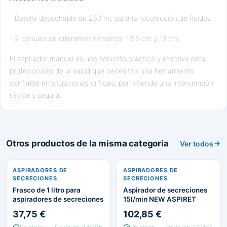
- Botella desechable de 250 ml, para la recolección de fluidos.
- 2 cánulas de diferentes tamaños: 18.5 cm y 18 cm.
El aspirador manual es una solución práctica y efectiva para
profesionales de la salud que necesitan una herramienta
confiable en situaciones críticas, permitiendo una intervención
rápida y segura.
Otros productos de la misma categoria
Ver todos
ASPIRADORES DE
ASPIRADORES DE
SECRECIONES
SECRECIONES
Frasco de 1 litro para
Aspirador de secreciones
aspiradores de secreciones
15l/min NEW ASPIRET
37,75 €
102,85 €