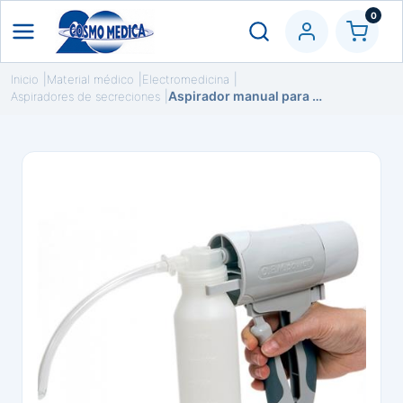
0
Inicio
Material médico
Electromedicina
Aspirador manual para faringe y traquea
Aspiradores de secreciones