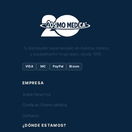
Tu distribuidor especializado en material médico
y equipamiento hospitalario desde 1996.
VISA
MC
PayPal
Bizum
EMPRESA
Sobre Nosotros
Confía en Cosmo Médica
Contacto
¿DÓNDE ESTAMOS?