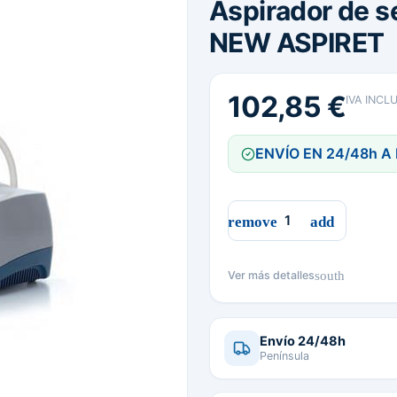
Aspirador de s
NEW ASPIRET
102,85 €
IVA INCL
ENVÍO EN 24/48h A
south
Ver más detalles
Envío 24/48h
Península