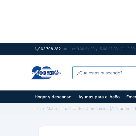
962 798 282
Lun–Jue: 9:00–14:00 y 15:00–17:30 · Vie: 9:00
Hogar y descanso
Ayudas para el baño
Emer
Inicio
Material médico
Electromedicina
Aspiradores 