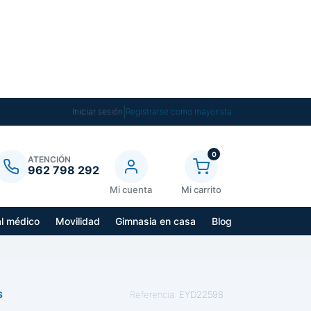
|
Iniciar sesión
Registrarse como mayorista
0
ATENCIÓN
962 798 292
Mi cuenta
Mi carrito
al médico
Movilidad
Gimnasia en casa
Blog
Referencia:
EYD22598
S