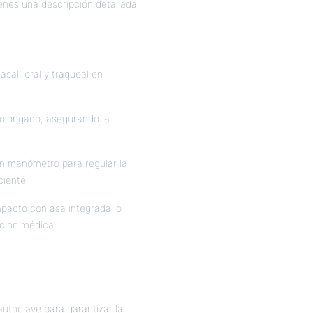
ienes una descripción detallada
asal, oral y traqueal en
rolongado, asegurando la
un manómetro para regular la
ciente.
ompacto con asa integrada lo
nción médica.
autoclave para garantizar la