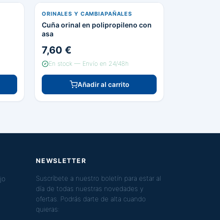
ORINALES Y CAMBIAPAÑALES
Cuña orinal en polipropileno con
asa
7,60 €
En stock — Envío en 24/48h
Añadir al carrito
NEWSLETTER
jo
Suscríbete a nuestro boletín para estar al
día de todas nuestras novedades y
ofertas. Podrás darte de alta cuando
quieras: