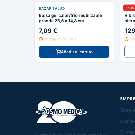
-50%
BAZAR SALUD
MASA
Bolsa gel calor/frío reutilizable
Vibr
grande 25,6 x 14,8 cm
piern
7,09 €
129
Entrega aprox. en 7
Fue
Añadir al carrito
EMPR
Sobre 
Confía
Contac
Tu distribuidor especializado en material