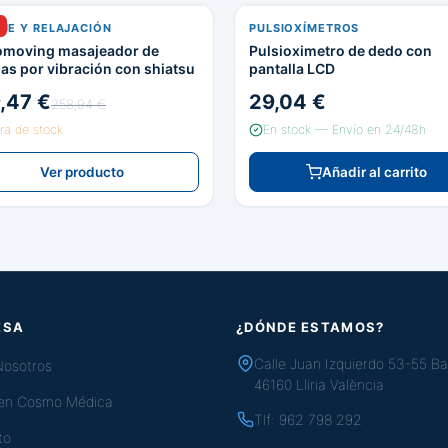
JE Y RELAJACIÓN
PULSIOXÍMETROS
omoving masajeador de
Pulsioximetro de dedo con
as por vibración con shiatsu
pantalla LCD
,47 €
29,04 €
258,94 €
ra de stock
En stock — Envío en 24/48h
Ver producto
Añadir al carrito
ESA
¿DÓNDE ESTAMOS?
Calle Juan Izquierdo 53-55 Ba
Nosotros
46160 Lliria València
 en Cosmo Médica
Tlf:
962 798 292
to