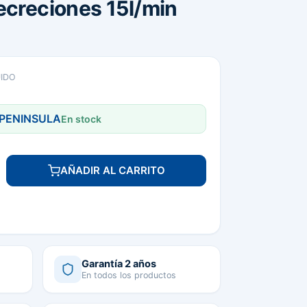
ecreciones 15l/min
UIDO
 PENINSULA
En stock
AÑADIR AL CARRITO
Garantía 2 años
En todos los productos