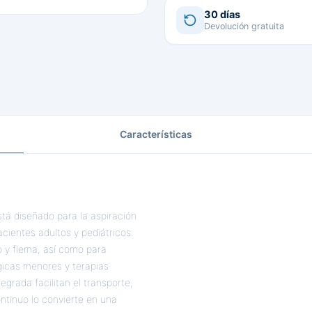
30 días
Devolución gratuita
Características
stá diseñado para la aspiración
cientes adultos y pediátricos.
o y flema, así como para
gicas menores y terapias
grada facilitan el transporte,
tinuo lo convierte en una