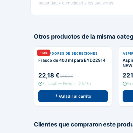
seguridad y comodidad a los pacientes.
Otros productos de la misma categ
-10%
ASPIRADORES DE SECRECIONES
ASPI
Frasco de 400 ml para EYD22914
Aspi
NEW 
22,18 €
221
24,65 €
En stock — Envío en 24/48h
En 
Añadir al carrito
Clientes que compraron este prod