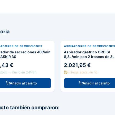
oria
RADORES DE SECRECIONES
ASPIRADORES DE SECRECIONE
rador de secreciones 40l/min
Aspirador gástrico ORDISI
ASKIR 30
8,3L/min con 2 frascos de 3L
,43 €
2.021,95 €
stock — Envío en 24/48h
Entrega aprox. en 10
Añadir al carrito
Añadir al carrito
ucto también compraron: