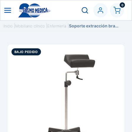
0
Soporte extracción brazo/pierna inox articulado
Inicio
Mobiliario clínico
Enfermería
BAJO PEDIDO