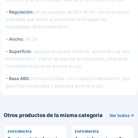
- Regulación:
altura ajustable de 66 a 96 cm, con articulación
orientable que facilita el posicionamiento según las
necesidades del procedimiento.
- Ancho:
48 cm
- Superficie:
tapizada en polipiel sintética, resistente y de fácil
mantenimiento. Interior de espuma de poliuretano, ofreciendo
comodidad al paciente durante su uso.
- Base ABS:
estructura sólida con 5 topes antideslizantes, que
garantizan estabilidad y seguridad durante el uso.
Otros productos de la misma categoria
Ver todos
ENFERMERÍA
ENFERMERÍA