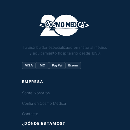
Tu distribuidor especializado en material médico
y equipamiento hospitalario desde 1996.
VISA
MC
PayPal
Bizum
EMPRESA
Sobre Nosotros
Confía en Cosmo Médica
Contacto
¿DÓNDE ESTAMOS?