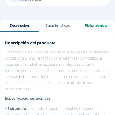
Descripción
Características
Ficha técnica
Descripción del producto
El soporte para extracción de brazo/pierna es una herramienta
versátil y funcional, diseñada para garantizar comodidad al
paciente y facilidad de uso para el profesional durante
procedimientos médicos. Su estructura robusta y materiales de
alta calidad lo convierten en una solución confiable en entornos
clínicos. Aquí tienes una descripción detallada de sus
características:
Especificaciones técnicas:
- Estructura
: fabricada en acero inoxidable, resistente a la
corrosión y de fácil limpieza, ideal para uso médico intensivo.