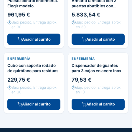
Puesto control enfermería.
Armario farmacia con 2
Elegir modelo.
puertas abatibles con
dotación
961,95 €
5.833,54 €
Bajo pedido, Entrega aprox.
Bajo pedido, Entrega aprox.
en 30
en 30
Añadir al carrito
Añadir al carrito
ENFERMERÍA
ENFERMERÍA
Cubo con soporte rodado
Dispensador de guantes
de quirófano para residuos
para 3 cajas en acero inox
229,75 €
79,53 €
Bajo pedido, Entrega aprox.
Bajo pedido, Entrega aprox.
en 30
en 10
Añadir al carrito
Añadir al carrito