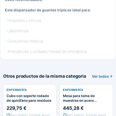
Este dispensador de guantes triple es ideal para:
- Hospitales y clínicas.
- Laboratorios.
- Consultorios médicos.
- Ambulancias y unidades móviles de emergencia.
Otros productos de la misma categoria
Ver todos
ENFERMERÍA
ENFERMERÍA
Cubo con soporte rodado
Mesa para toma de
de quirófano para residuos
muestras en acero
esmaltado. Elegir nº plazas
229,75 €
445,28 €
Bajo pedido, Entrega aprox.
Bajo pedido, Entrega aprox.