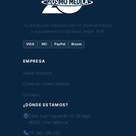
Tu distribuidor especializado en material médico
y equipamiento hospitalario desde 1996.
VISA
MC
PayPal
Bizum
EMPRESA
Sobre Nosotros
Confía en Cosmo Médica
Contacto
¿DÓNDE ESTAMOS?
Calle Juan Izquierdo 53-55 Bajo
46160 Lliria València
Tlf:
962 798 292