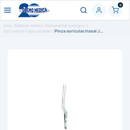
0
Inicio
Material médico
Instrumental quirúrgico
Pinza auricular/nasal Jansen (Gruenwald) 16 cm
Instrumental especialidades