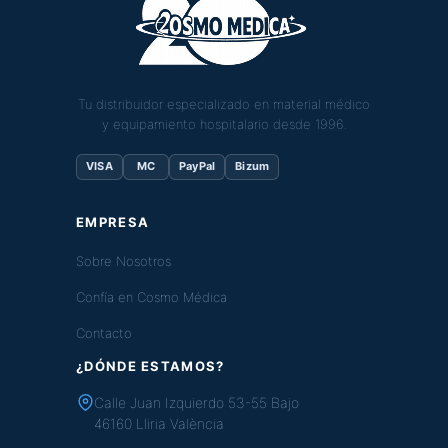
Tu distribuidor especializado en material médico
y equipamiento hospitalario desde 1996.
VISA
MC
PayPal
Bizum
EMPRESA
Sobre Nosotros
Confía en Cosmo Médica
Contacto
¿DÓNDE ESTAMOS?
Calle Juan Izquierdo 53-55 Bajo
46160 Lliria València