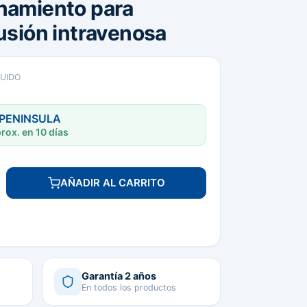
namiento para
fusión intravenosa
LUIDO
 PENINSULA
rox. en 10 días
AÑADIR AL CARRITO
Garantía 2 años
En todos los productos