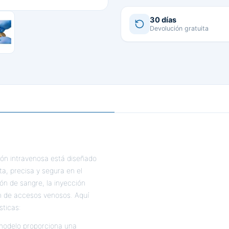
30 días
Devolución gratuita
ión intravenosa está diseñado
ta, precisa y segura en el
ón de sangre, la inyección
ión de accesos venosos. Aquí
sticas:
 modelo proporciona una