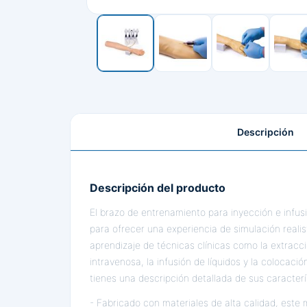
Descripción
Descripción del producto
El brazo de entrenamiento para inyección e infus
para ofrecer una experiencia de simulación realis
aprendizaje de técnicas clínicas como la extracci
intravenosa, la infusión de líquidos y la colocac
tienes una descripción detallada de sus caracterí
- Fabricado con materiales de alta calidad, este