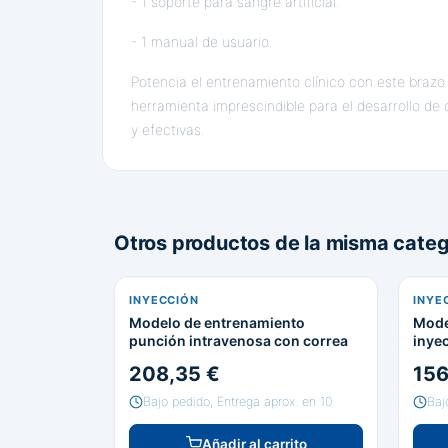
- 1 soporte para sangre artificial.
- 1 manual de usuario.
Potencia el entrenamiento clínico con este brazo
herramienta imprescindible para el desarrollo d
y efectivas.
Otros productos de la misma categ
INYECCIÓN
INYE
Modelo de entrenamiento
Mode
punción intravenosa con correa
inye
subc
208,35 €
156
Bajo pedido, Entrega aprox. en 10
Baj
Añadir al carrito