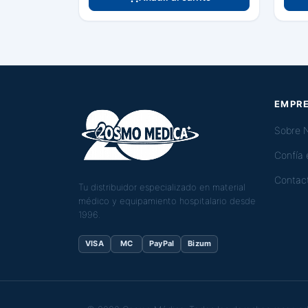
EMPR
Sobre 
Confía
Contac
Tu distribuidor especializado en material
médico y equipamiento hospitalario desde
1996.
VISA
MC
PayPal
Bizum