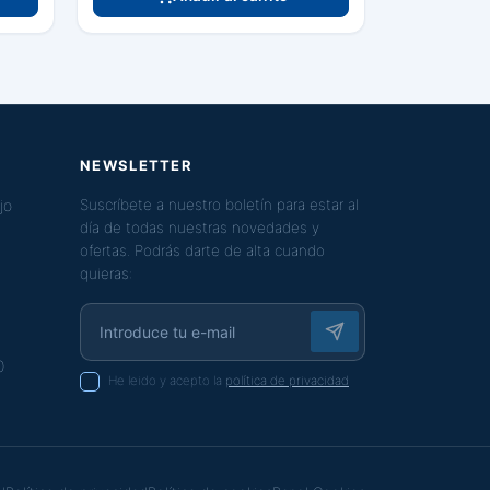
NEWSLETTER
jo
Suscríbete a nuestro boletín para estar al
día de todas nuestras novedades y
ofertas. Podrás darte de alta cuando
quieras:
0
He leido y acepto la
política de privacidad