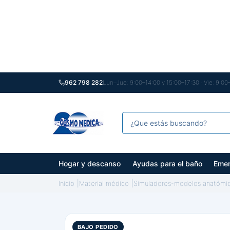
962 798 282
Lun–Jue: 9:00–14:00 y 15:00–17:30 · Vie: 9:00
Hogar y descanso
Ayudas para el baño
Emer
Inicio
Material médico
Simuladores-modelos anatómi
BAJO PEDIDO