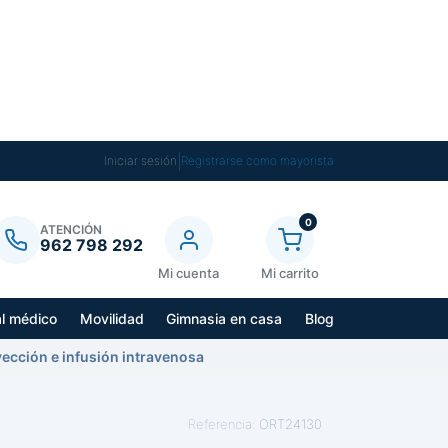
|
Iniciar sesión
Registrarse como mayorista
0
ATENCIÓN
962 798 292
Mi cuenta
Mi carrito
al médico
Movilidad
Gimnasia en casa
Blog
ección e infusión intravenosa
Referencia:
ORT24130