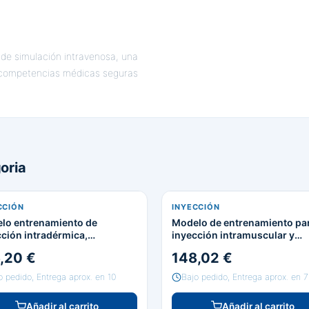
 de simulación intravenosa, una
e competencias médicas seguras
oria
CCIÓN
INYECCIÓN
lo entrenamiento de
Modelo de entrenamiento pa
cción intradérmica,
inyección intramuscular y
utánea e intramuscular
subcutánea
,20 €
148,02 €
o pedido, Entrega aprox. en 10
Bajo pedido, Entrega aprox. en 7
Añadir al carrito
Añadir al carrito