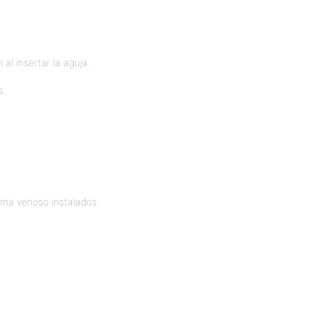
 al insertar la aguja.
s.
tema venoso instalados.