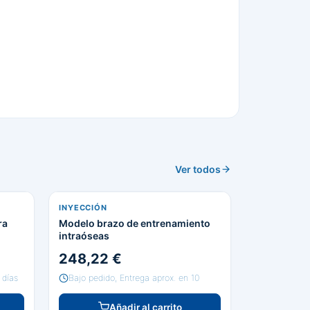
Ver todos
INYECCIÓN
ra
Modelo brazo de entrenamiento
intraóseas
248,22 €
 días
Bajo pedido, Entrega aprox. en 10
Añadir al carrito