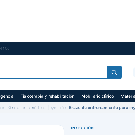
–14:00
gencia
Fisioterapia y rehabilitación
Mobiliario clínico
Materi
Brazo de entrenamiento para iny
cos
Simuladores médicos
Inyección
INYECCIÓN