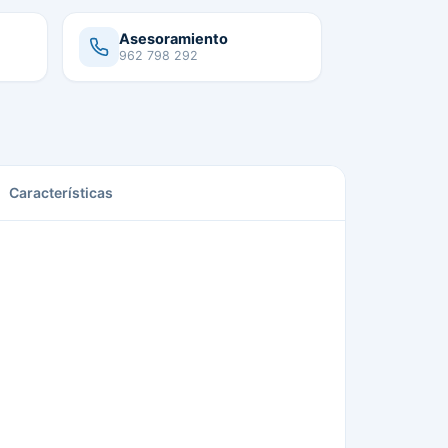
Asesoramiento
962 798 292
Características